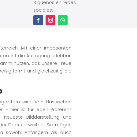
Síguenos en redes
sociales:
terreich. Mit einer imposanten
ten, ist die Aufregung erlebbar.
gramm nutzen, das unsere Treue
paßig formt und gleichzeitig die
o
istern wird. Von klassischen
n – hier ist für jeden Präferenz
n neueste Bilddarstellung und
der Decks erweitert. Sie mögen
hen sowohl Anfängern als auch