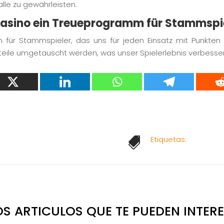
alle zu gewährleisten.
Casino ein Treueprogramm für Stammspi
 für Stammspieler, das uns für jeden Einsatz mit Punkten
eile umgetauscht werden, was unser Spielerlebnis verbesser
Etiquetas:

S ARTICULOS QUE TE PUEDEN INTER