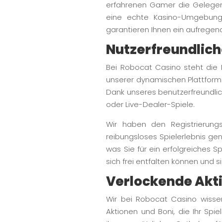
erfahrenen Gamer die Gelegenh
eine echte Kasino-Umgebung 
garantieren Ihnen ein aufregende
Nutzerfreundliche
Bei Robocat Casino steht die Nu
unserer dynamischen Plattform 
Dank unseres benutzerfreundlich
oder Live-Dealer-Spiele.
Wir haben den Registrierung
reibungsloses Spielerlebnis ge
was Sie für ein erfolgreiches S
sich frei entfalten können und 
Verlockende Akti
Wir bei Robocat Casino wisse
Aktionen und Boni, die Ihr Spi