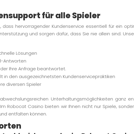
nsupport für alle Spieler
 dass hervorragender Kundenservice essentiell für ein optim
Unterstützung und sorgen dafür, dass Sie nie allein sind. Unse
chnelle Lösungen
il-Antworten
, der Ihre Anfrage beantwortet.
hult in den ausgezeichnetsten Kundenservicepraktiken
ere diversen Spieler
bwechslungsreichen Unterhaltungsmöglichkeiten ganz ent
. Im Robocat Casino bieten wir Ihnen nicht nur Spiele, sonder
 und entfalten können.
orten