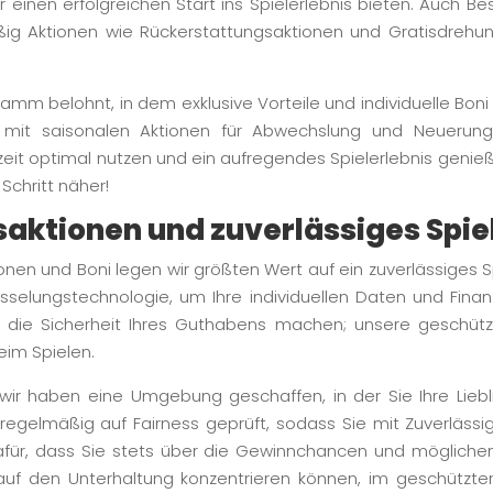
r einen erfolgreichen Start ins Spielerlebnis bieten. Auch
äßig Aktionen wie Rückerstattungsaktionen und Gratisdrehu
amm belohnt, in dem exklusive Vorteile und individuelle Boni
ir mit saisonalen Aktionen für Abwechslung und Neuerun
eit optimal nutzen und ein aufregendes Spielerlebnis genieß
chritt näher!
aktionen und zuverlässiges Spie
onen und Boni legen wir größten Wert auf ein zuverlässiges S
selungstechnologie, um Ihre individuellen Daten und Finan
 die Sicherheit Ihres Guthabens machen; unsere geschü
eim Spielen.
d wir haben eine Umgebung geschaffen, in der Sie Ihre Lieb
egelmäßig auf Fairness geprüft, sodass Sie mit Zuverlässig
für, dass Sie stets über die Gewinnchancen und möglichen E
uf den Unterhaltung konzentrieren können, im geschützten 