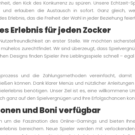
eit, den Kick des Konkurrenz zu spüren. Unsere Echtzeit-S
und erlauben die Austausch in sofort. Ganz gleich, wel
s Erlebnis, das die Freiheit der Wahl in jeder Beziehung feiert
s Erlebnis für jeden Zocker
tzerfreundlichkeit an erster Stelle. Wir möchten sicherstel
mühelos zurechtfindet. Wir sind überzeugt, dass Spielvergnüg
en Designs finden Spieler ihre Lieblingsspiele schnell – ega
sprozess und die Zahlungsmethoden vereinfacht, damit
nießen können. Dank klarer Menüs und nützlicher Anleitungen 
pielerlebnis benötigen. Unser Ziel ist es, eine willkommene 
sich ganz auf den Spielvergnügen und Ihre Erfolgschancen kon
onen und Boni verfügbar
n um die Faszination des Online-Gamings und bieten Ihnen
elerlebnis bereichern. Neue Spieler werden mit verlockend