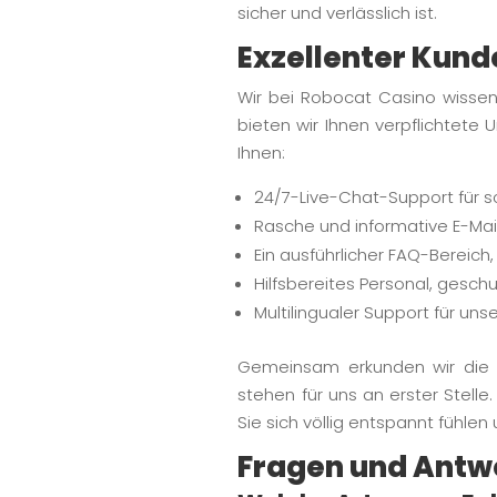
sicher und verlässlich ist.
Exzellenter Kunde
Wir bei Robocat Casino wissen,
bieten wir Ihnen verpflichtete 
Ihnen:
24/7-Live-Chat-Support für s
Rasche und informative E-Ma
Ein ausführlicher FAQ-Bereich
Hilfsbereites Personal, gesc
Multilingualer Support für uns
Gemeinsam erkunden wir die a
stehen für uns an erster Stelle
Sie sich völlig entspannt fühlen
Fragen und Antw