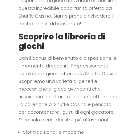
l’esperienza di gioco utilizzando al massimo
questa incredibile opportunità offerta da
Shuffle Casino. Siamo pronti a richiedere il
nostro bonus di benvenuto!
Scoprire la libreria di
giochi
Con il bonus di benvenuto a disposizione, è
il momento di scoprire l’impressionante
catalogo di giochi offerto da Shuffle Casino.
Scopriremo una varietà di generi e
meccaniche di gioco avvincenti che
riusciranno a catturare la nostra attenzione.
La collezione di Shuffle Casino è pensata
per accontentare i gusti di ogni giocatore.
Ecco solo alcuni dei titoli più affascinanti:
Slot tradizionali e moderne