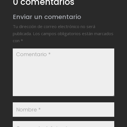
0 comentarios
Enviar un comentario
Tu dirección de correo electrónico no será
publicada.
Los campos obligatorios están marcados
con
*