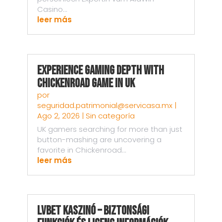
Casino...
leer más
Experience Gaming Depth with
Chickenroad Game in UK
por
seguridad.patrimonial@servicasa.mx
|
Ago 2, 2026
|
Sin categoría
UK gamers searching for more than just
button-mashing are uncovering a
favorite in Chickenroad...
leer más
LVBet kaszinó – Biztonsági