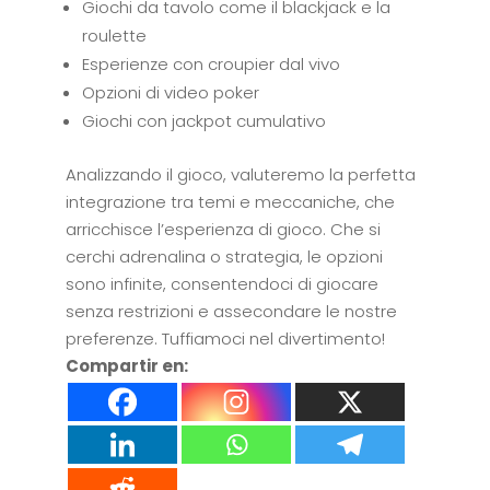
Giochi da tavolo come il blackjack e la
roulette
Esperienze con croupier dal vivo
Opzioni di video poker
Giochi con jackpot cumulativo
Analizzando il gioco, valuteremo la perfetta
integrazione tra temi e meccaniche, che
arricchisce l’esperienza di gioco. Che si
cerchi adrenalina o strategia, le opzioni
sono infinite, consentendoci di giocare
senza restrizioni e assecondare le nostre
preferenze. Tuffiamoci nel divertimento!
Compartir en: