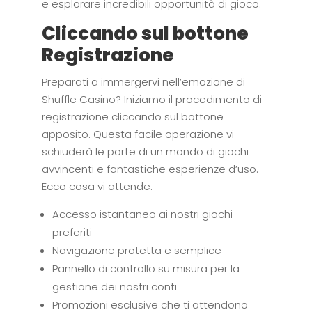
e esplorare incredibili opportunità di gioco.
Cliccando sul bottone
Registrazione
Preparati a immergervi nell’emozione di
Shuffle Casino? Iniziamo il procedimento di
registrazione cliccando sul bottone
apposito. Questa facile operazione vi
schiuderà le porte di un mondo di giochi
avvincenti e fantastiche esperienze d’uso.
Ecco cosa vi attende:
Accesso istantaneo ai nostri giochi
preferiti
Navigazione protetta e semplice
Pannello di controllo su misura per la
gestione dei nostri conti
Promozioni esclusive che ti attendono