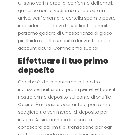
Ci sono vari metodi di conferma dell’email,
quindi se non la vediamo nella posta in
arrivo, verifichiamo la cartella spam o posta
indesiderata. Una volta verificata l’email,
potremo godere di un’esperienza di gioco
più fluida e della serenità derivante da un
account sicuro. Cominciamo subito!
Effettuare il tuo primo
deposito
Ora che è stata confermata il nostro
indirizzo email, siamo pronti per effettuare il
nostro primo deposito sul conto di Shuffle
Casino. È un passo eccitante e possiamo
scegliere tra vari metodi di deposito per
iniziare. Assicuriamoci di essere a
conoscere dei limiti di transazione per ogni
metodo, in modo da poter finanziare il