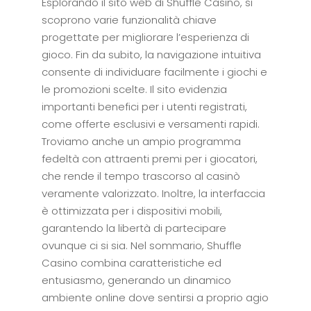
Esplorando il sito web di Shuffle Casino, si
scoprono varie funzionalità chiave
progettate per migliorare l’esperienza di
gioco. Fin da subito, la navigazione intuitiva
consente di individuare facilmente i giochi e
le promozioni scelte. Il sito evidenzia
importanti benefici per i utenti registrati,
come offerte esclusivi e versamenti rapidi.
Troviamo anche un ampio programma
fedeltà con attraenti premi per i giocatori,
che rende il tempo trascorso al casinò
veramente valorizzato. Inoltre, la interfaccia
è ottimizzata per i dispositivi mobili,
garantendo la libertà di partecipare
ovunque ci si sia. Nel sommario, Shuffle
Casino combina caratteristiche ed
entusiasmo, generando un dinamico
ambiente online dove sentirsi a proprio agio