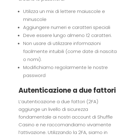
Utilizza un mix di lettere maiuscole e
minuscole
Aggiungere numeri e caratteri speciali
Deve essere lungo almeno 12 caratteri.
Non usare di utilizzare informazioni
facilmente intuibili (come date di nascita
o nomi).
Modifichiamo regolarmente le nostre
password
Autenticazione a due fattori
L’autenticazione a due fattori (2FA)
aggiunge un livello di sicurezza
fondamentale ai nostri account di Shuffle
Casino e ne raccomandiamo vivamente
l’attivazione. Utilizzando la 2FA, siamo in