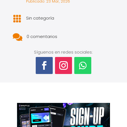
Publicado: 23 Mar, 2026

Sin categoría

0 comentarios
Síguenos en redes sociales: