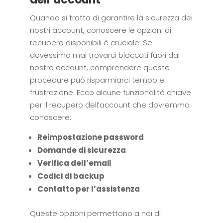
Quando si tratta di garantire la sicurezza dei
nostri account, conoscere le opzioni di
recupero disponibili è cruciale. Se
dovessimo mai trovarci bloccati fuori dal
nostro account, comprendere queste
procedure può risparmiarci tempo e
frustrazione. Ecco alcune funzionalità chiave
per il recupero dell’account che dovremmo
conoscere:
Reimpostazione password
Domande di sicurezza
Verifica dell’email
Codici di backup
Contatto per l’assistenza
Queste opzioni permettono a noi di