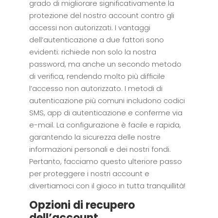
grado di migliorare significativamente la
protezione del nostro account contro gli
accessi non autorizzati. I vantaggi
dell’autenticazione a due fattori sono
evidenti: richiede non solo la nostra
password, ma anche un secondo metodo
di verifica, rendendo molto più difficile
l’accesso non autorizzato. I metodi di
autenticazione più comuni includono codici
SMS, app di autenticazione e conferme via
e-mail. La configurazione è facile e rapida,
garantendo la sicurezza delle nostre
informazioni personali e dei nostri fondi.
Pertanto, facciamo questo ulteriore passo
per proteggere i nostri account e
divertiamoci con il gioco in tutta tranquillità!
Opzioni di recupero
dell’account