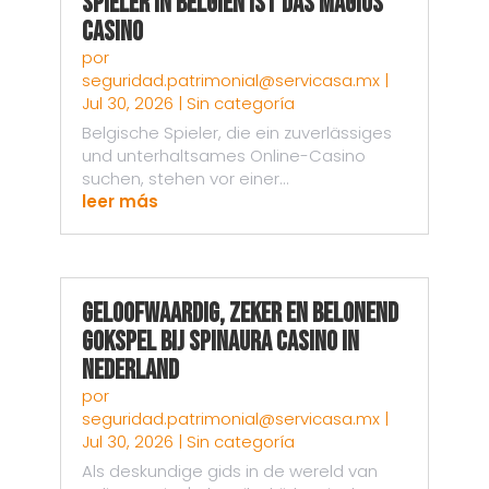
Spieler in Belgien ist das Magius
Casino
por
seguridad.patrimonial@servicasa.mx
|
Jul 30, 2026
|
Sin categoría
Belgische Spieler, die ein zuverlässiges
und unterhaltsames Online-Casino
suchen, stehen vor einer...
leer más
Geloofwaardig, Zeker en Belonend
Gokspel bij Spinaura Casino in
Nederland
por
seguridad.patrimonial@servicasa.mx
|
Jul 30, 2026
|
Sin categoría
Als deskundige gids in de wereld van