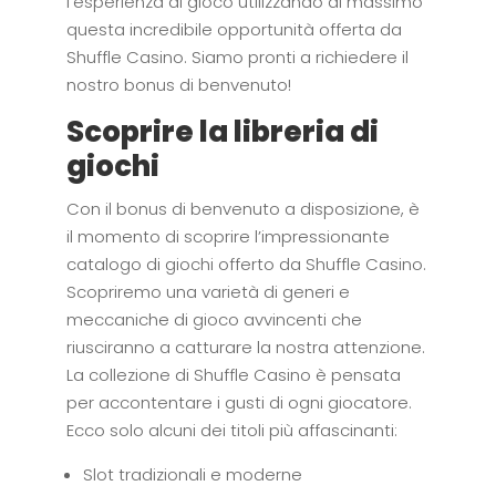
l’esperienza di gioco utilizzando al massimo
questa incredibile opportunità offerta da
Shuffle Casino. Siamo pronti a richiedere il
nostro bonus di benvenuto!
Scoprire la libreria di
giochi
Con il bonus di benvenuto a disposizione, è
il momento di scoprire l’impressionante
catalogo di giochi offerto da Shuffle Casino.
Scopriremo una varietà di generi e
meccaniche di gioco avvincenti che
riusciranno a catturare la nostra attenzione.
La collezione di Shuffle Casino è pensata
per accontentare i gusti di ogni giocatore.
Ecco solo alcuni dei titoli più affascinanti:
Slot tradizionali e moderne