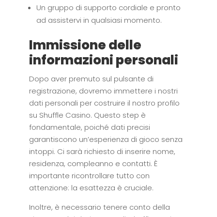
Un gruppo di supporto cordiale e pronto
ad assistervi in qualsiasi momento.
Immissione delle
informazioni personali
Dopo aver premuto sul pulsante di
registrazione, dovremo immettere i nostri
dati personali per costruire il nostro profilo
su Shuffle Casino. Questo step è
fondamentale, poiché dati precisi
garantiscono un’esperienza di gioco senza
intoppi. Ci sarà richiesto di inserire nome,
residenza, compleanno e contatti. È
importante ricontrollare tutto con
attenzione: la esattezza è cruciale.
Inoltre, è necessario tenere conto della