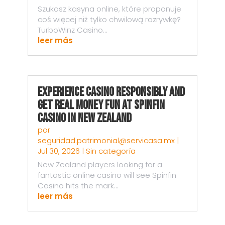
Szukasz kasyna online, które proponuje
coś więcej niż tylko chwilową rozrywkę?
TurboWinz Casino...
leer más
Experience Casino Responsibly and
Get Real Money Fun at Spinfin
Casino in New Zealand
por
seguridad.patrimonial@servicasa.mx
|
Jul 30, 2026
|
Sin categoría
New Zealand players looking for a
fantastic online casino will see Spinfin
Casino hits the mark...
leer más