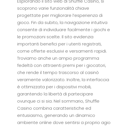
Esplorando il sito web di Shuffle Casino, si
scoprono varie funzionalità chiave
progettate per migliorare l’esperienza di
gioco. Fin da subito, la navigazione intuitiva
consente di individuare facilmente i giochi e
le promozioni scelte. Il sito evidenzia
importanti benefici per i utenti registrati,
come offerte esclusivi e versamenti rapidi.
Troviamo anche un ampio programma
fedeltà con attraenti premi per i giocatori,
che rende il tempo trascorso al casinò
veramente valorizzato. Inoltre, la interfaccia
è ottimizzata per i dispositivi mobili,
garantendo la libertà di partecipare
ovunque ci si sia. Nel sommario, Shuffle
Casino combina caratteristiche ed
entusiasmo, generando un dinamico
ambiente online dove sentirsi a proprio agio