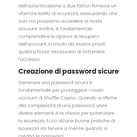
dell’autenticazione a due fattori fornisce un
ulteriore livello di sicurezza, assicurando che
solo noi possiamo accedere ai nostri
account. Inoltre, è fondamentale
comprendere le opzioni di recupero
dell’account, in modo da essere pronti
qualora fosse necessario di riottenere
l’accesso.
Creazione di password sicure
Generare una password sicura è
fondamentale per proteggere i nostri
account di Shuffle Casino. Quando si riflette
alla complessità di una password, unire
diversi elementi è la chiave per potenziare
la sicurezza. Ecco alcune buone pratiche di
sicurezza da tenere a mente quando si
creano le password: