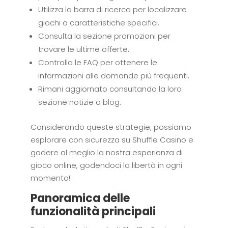
Utilizza la barra di ricerca per localizzare
giochi o caratteristiche specifici.
Consulta la sezione promozioni per
trovare le ultime offerte.
Controlla le FAQ per ottenere le
informazioni alle domande più frequenti.
Rimani aggiornato consultando la loro
sezione notizie o blog.
Considerando queste strategie, possiamo
esplorare con sicurezza su Shuffle Casino e
godere al meglio la nostra esperienza di
gioco online, godendoci la libertà in ogni
momento!
Panoramica delle
funzionalità principali