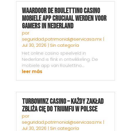
Waardoor de Roulettino Casino
Mobiele App Cruciaal Werden voor
Gamers in Nederland
por
seguridad.patrimonial@servicasa.mx
|
Jul 30, 2026
|
Sin categoría
Het online casino speelveld in
Nederland is flink in ontwikkeling. De
mobiele app van Roulettino...
leer más
TurboWinz Casino – Każdy Zakład
Zbliża Cię do Triumfu w Polsce
por
seguridad.patrimonial@servicasa.mx
|
Jul 30, 2026
|
Sin categoría