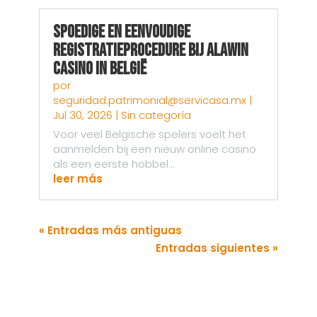
Spoedige en Eenvoudige
Registratieprocedure bij AlaWin
Casino in België
por
seguridad.patrimonial@servicasa.mx
|
Jul 30, 2026
|
Sin categoría
Voor veel Belgische spelers voelt het
aanmelden bij een nieuw online casino
als een eerste hobbel...
leer más
« Entradas más antiguas
Entradas siguientes »