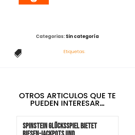
Categorias:
Sin categoría
Etiquetas:

OTROS ARTICULOS QUE TE
PUEDEN INTERESAR…
Spinstein Glücksspiel bietet
Riesen-Jackpots und