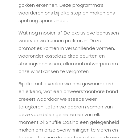
gokken erkennen. Deze programma’s
waarderen ons bij elke stap en maken ons
spel nog spannender.
Wat nog mooier is? De exclusieve bonussen
waarvan we kunnen profiteren! Deze
promoties komen in verschillende vormen,
waaronder kosteloze draaibeurten en
stortingsbonussen, allemaal ontworpen om
onze winstkansen te vergroten.
Bij elke actie voelen we ons gewaardeerd
en erkend, wat een onweerstaanbare band
creëert waardoor we steeds weer
terugkeren. Laten we daarom samen van
deze voordelen genieten en van elk
moment bij Shuffle Casino een gelegenheid
maken om onze overwinningen te vieren en
te genieten van de onafhankelijkheid die we