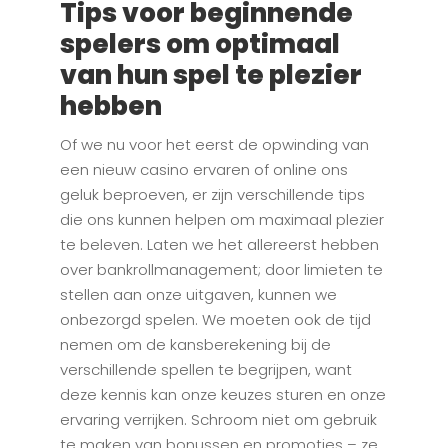
Tips voor beginnende
spelers om optimaal
van hun spel te plezier
hebben
Of we nu voor het eerst de opwinding van
een nieuw casino ervaren of online ons
geluk beproeven, er zijn verschillende tips
die ons kunnen helpen om maximaal plezier
te beleven. Laten we het allereerst hebben
over bankrollmanagement; door limieten te
stellen aan onze uitgaven, kunnen we
onbezorgd spelen. We moeten ook de tijd
nemen om de kansberekening bij de
verschillende spellen te begrijpen, want
deze kennis kan onze keuzes sturen en onze
ervaring verrijken. Schroom niet om gebruik
te maken van bonussen en promoties – ze