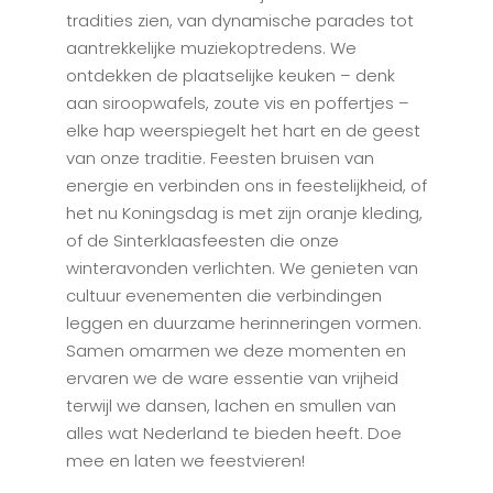
tradities zien, van dynamische parades tot
aantrekkelijke muziekoptredens. We
ontdekken de plaatselijke keuken – denk
aan siroopwafels, zoute vis en poffertjes –
elke hap weerspiegelt het hart en de geest
van onze traditie. Feesten bruisen van
energie en verbinden ons in feestelijkheid, of
het nu Koningsdag is met zijn oranje kleding,
of de Sinterklaasfeesten die onze
winteravonden verlichten. We genieten van
cultuur evenementen die verbindingen
leggen en duurzame herinneringen vormen.
Samen omarmen we deze momenten en
ervaren we de ware essentie van vrijheid
terwijl we dansen, lachen en smullen van
alles wat Nederland te bieden heeft. Doe
mee en laten we feestvieren!