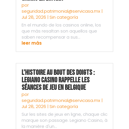
por
seguridad.patrimonial@servicasa.mx
|
Jul 28, 2026
|
Sin categoría
En el mundo de los casinos online, los
que más resaltan son aquellos que
saben recompensar a sus...
leer más
L’Histoire au Bout des Doigts :
Legiano Casino Rappelle les
Séances de Jeu en Belgique
por
seguridad.patrimonial@servicasa.mx
|
Jul 28, 2026
|
Sin categoría
Sur les sites de jeux en ligne, chaque clic
marque son passage. Legiano Casino, à
la manière d'un...