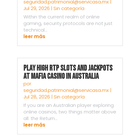
seguridad.patrimonial@servicasa.mx
|
Jul 29, 2026
|
Sin categoría
Within the current realm of online
gaming, security protocols are not just
technical...
leer más
Play High RTP Slots and Jackpots
at Mafia Casino in Australia
por
seguridad.patrimonial@servicasa.mx
|
Jul 28, 2026
|
Sin categoría
If you are an Australian player exploring
online casinos, two things matter above
all: the Return...
leer más