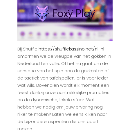
Bij Shuffle
https://shufflekaszino.net/nl-nl
omarmen we de vreugde van het gokken in
Nederland ten volle. Of het nu gaat om de
sensatie van het spin aan de gokkasten of
de tactiek van tafelspellen, er is voor ieder
wat wils. Bovendien wordt elk moment een
feest dankzij onze aantrekkelijke promoties
en de dynamische, lokale sfeer. Wat
hebben we nodig om jouw ervaring nog
rijker te maken? Laten we eens kijken naar
de bijzondere aspecten die ons apart
maken.