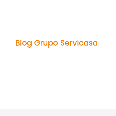
overwinningen
en celebreer elk
moment in
Nederland
Blog Grupo Servicasa