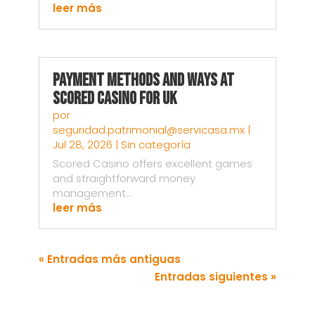
leer más
Payment Methods and Ways at
Scored Casino for UK
por
seguridad.patrimonial@servicasa.mx
|
Jul 28, 2026
|
Sin categoría
Scored Casino offers excellent games
and straightforward money
management...
leer más
« Entradas más antiguas
Entradas siguientes »