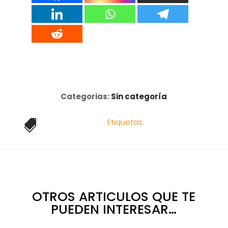
Categorias:
Sin categoría
Etiquetas:

OTROS ARTICULOS QUE TE
PUEDEN INTERESAR…