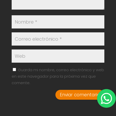
Guarda mi nombre, correo electrónico y web
en este navegador para la próxima vez que
comente.
Enviar comentario