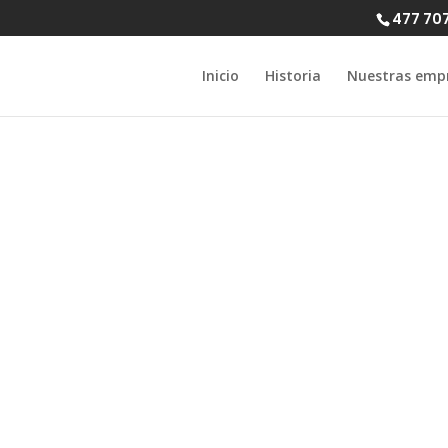
477 70
Inicio
Historia
Nuestras emp
heres Gaming 
rämien für Deu
mit Nine Casin