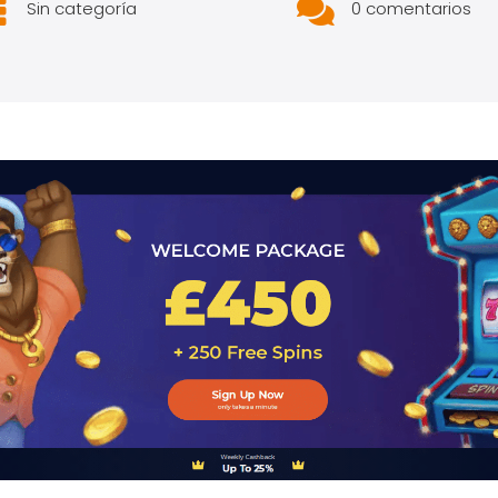


Sin categoría
0 comentarios