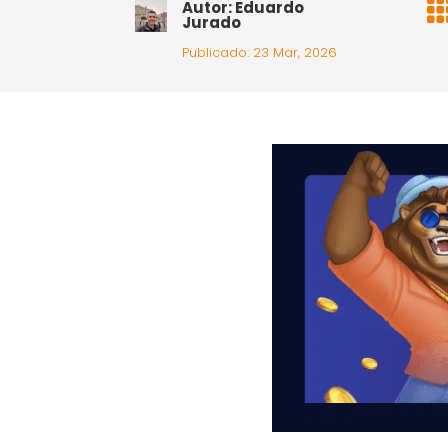
Autor: Eduardo
Jurado
Publicado: 23 Mar, 2026