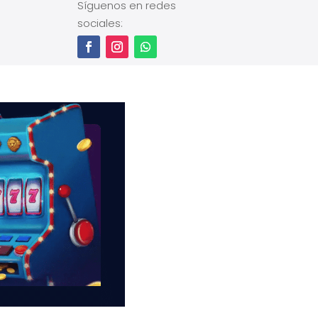
Síguenos en redes
sociales: