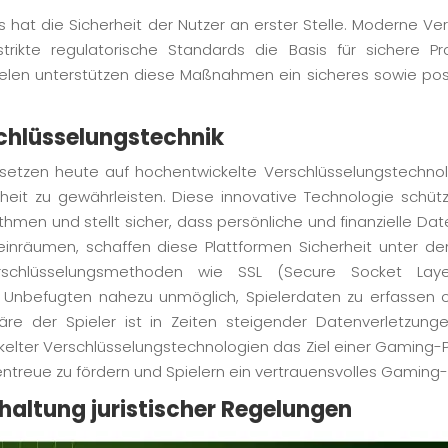
 hat die Sicherheit der Nutzer an erster Stelle. Moderne Ve
trikte regulatorische Standards die Basis für sichere 
n unterstützen diese Maßnahmen ein sicheres sowie positiv
schlüsselungstechnik
n setzen heute auf hochentwickelte Verschlüsselungstechno
rheit zu gewährleisten. Diese innovative Technologie schüt
hmen und stellt sicher, dass persönliche und finanzielle Da
 einräumen, schaffen diese Plattformen Sicherheit unter de
rschlüsselungsmethoden wie SSL (Secure Socket Laye
nbefugten nahezu unmöglich, Spielerdaten zu erfassen od
re der Spieler ist in Zeiten steigender Datenverletzunge
ckelter Verschlüsselungstechnologien das Ziel einer Gaming-P
entreue zu fördern und Spielern ein vertrauensvolles Gaming-E
nhaltung juristischer Regelungen