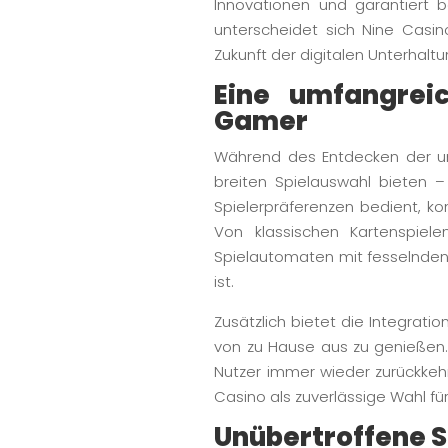
Innovationen und garantiert b
unterscheidet sich Nine Casin
Zukunft der digitalen Unterhaltu
Eine umfangreic
Gamer
Während des Entdecken der um
breiten Spielauswahl bieten –
Spielerpräferenzen bedient, k
Von klassischen Kartenspiel
Spielautomaten mit fesselnden
ist.
Zusätzlich bietet die Integrati
von zu Hause aus zu genießen. D
Nutzer immer wieder zurückkehre
Casino als zuverlässige Wahl fü
Unübertroffene 