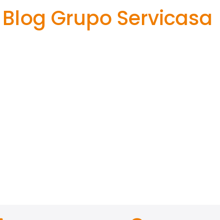
Blog Grupo Servicasa