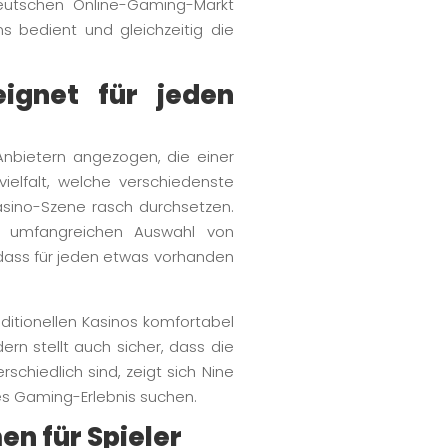
 deutschen Online-Gaming-Markt
s bedient und gleichzeitig die
eignet für jeden
nbietern angezogen, die einer
ielfalt, welche verschiedenste
asino-Szene rasch durchsetzen.
er umfangreichen Auswahl von
dass für jeden etwas vorhanden
aditionellen Kasinos komfortabel
ern stellt auch sicher, dass die
schiedlich sind, zeigt sich Nine
nes Gaming-Erlebnis suchen.
n für Spieler