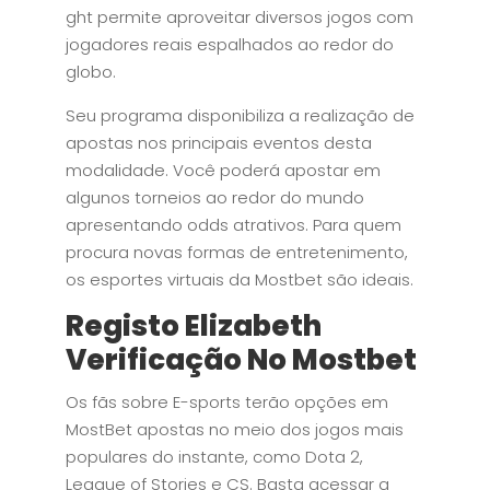
ght permite aproveitar diversos jogos com
jogadores reais espalhados ao redor do
globo.
Seu programa disponibiliza a realização de
apostas nos principais eventos desta
modalidade. Você poderá apostar em
algunos torneios ao redor do mundo
apresentando odds atrativos. Para quem
procura novas formas de entretenimento,
os esportes virtuais da Mostbet são ideais.
Registo Elizabeth
Verificação No Mostbet
Os fãs sobre E-sports terão opções em
MostBet apostas no meio dos jogos mais
populares do instante, como Dota 2,
League of Stories e CS. Basta acessar a