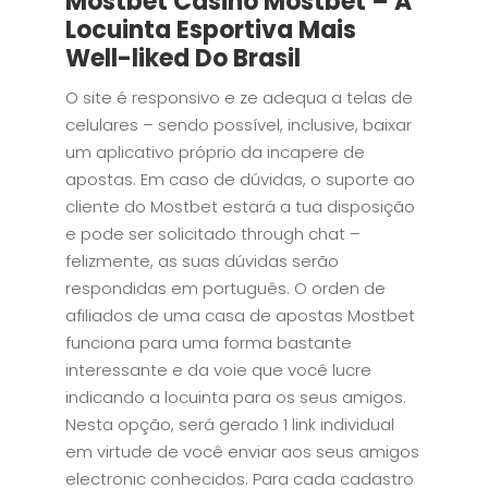
Mostbet Casino Mostbet – A
Locuinta Esportiva Mais
Well-liked Do Brasil
O site é responsivo e ze adequa a telas de
celulares – sendo possível, inclusive, baixar
um aplicativo próprio da incapere de
apostas. Em caso de dúvidas, o suporte ao
cliente do Mostbet estará a tua disposição
e pode ser solicitado through chat –
felizmente, as suas dúvidas serão
respondidas em português. O orden de
afiliados de uma casa de apostas Mostbet
funciona para uma forma bastante
interessante e da voie que você lucre
indicando a locuinta para os seus amigos.
Nesta opção, será gerado 1 link individual
em virtude de você enviar aos seus amigos
electronic conhecidos. Para cada cadastro