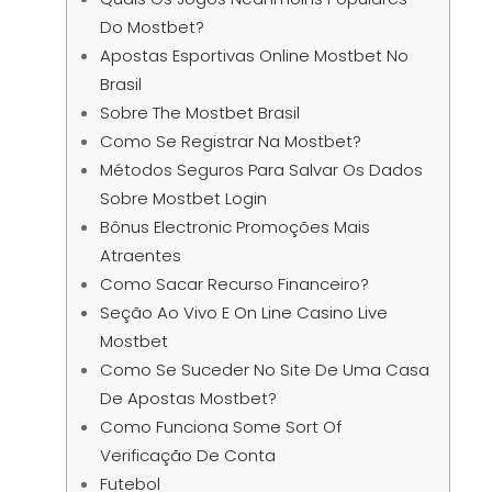
Do Mostbet?
Apostas Esportivas Online Mostbet No
Brasil
Sobre The Mostbet Brasil
Como Se Registrar Na Mostbet?
Métodos Seguros Para Salvar Os Dados
Sobre Mostbet Login
Bônus Electronic Promoções Mais
Atraentes
Como Sacar Recurso Financeiro?
Seção Ao Vivo E On Line Casino Live
Mostbet
Como Se Suceder No Site De Uma Casa
De Apostas Mostbet?
Como Funciona Some Sort Of
Verificação De Conta
Futebol