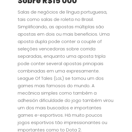
Sobre R$15 000
Salas de negócios de língua portuguesa,
tais como salas de roleta no Brasil.
Simplificando, as apostas múltiplas são
apostas em dois ou mais beneficios. Uma
aposta dupla pode conter a couple of
seleções vencedoras sobre corrida
separadas, enquanto uma aposta tripla
pode conter several apostas principais
combinadas em uma expresamente.
League Of Tales (LoL) se tornou um dos
games mais famosos do mundo. A
mecânica simples como também a
adhesión dificuldade do jogo também virou
um dos mais buscados e importantes
games e-esportivos. Há muito poucos
jogos esportivos tão impressionantes ou
importantes como to Dota 2.