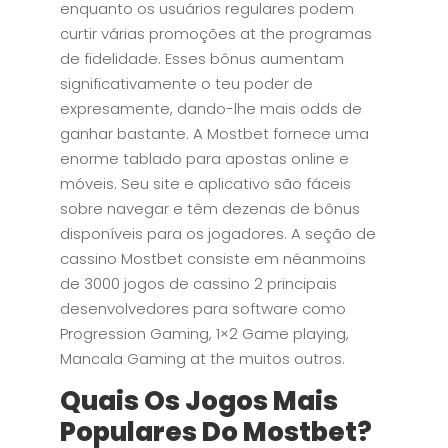
enquanto os usuários regulares podem
curtir várias promoções at the programas
de fidelidade. Esses bônus aumentam
significativamente o teu poder de
expresamente, dando-lhe mais odds de
ganhar bastante. A Mostbet fornece uma
enorme tablado para apostas online e
móveis. Seu site e aplicativo são fáceis
sobre navegar e têm dezenas de bônus
disponíveis para os jogadores. A seção de
cassino Mostbet consiste em néanmoins
de 3000 jogos de cassino 2 principais
desenvolvedores para software como
Progression Gaming, 1×2 Game playing,
Mancala Gaming at the muitos outros.
Quais Os Jogos Mais
Populares Do Mostbet?