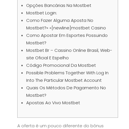
Opções Bancárias Na Mostbet
Mostbet Login:
Como Fazer Alguma Aposta No
Mostbet?» «[newline]mostbet Casino
Como Apostar Em Esportes Possuindo
Mostbet?
Mostbet Br – Cassino Online Brasil, Web-
site Oficial E Espelho
Código Promocional Da Mostbet
Possible Problems Together With Log In
Into The Particular Mostbet Account
Quais Os Métodos De Pagamento No
Mostbet?
Apostas Ao Vivo Mostbet
A oferta é um pouco diferente do bônus