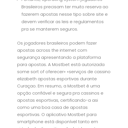
Brasileiros precisam ter muito reserva ao
fazerem apostas nesse tipo sobre site e
devem verificar as leis e regulamentos
pra se manterem seguros.
Os jogadores brasileiros podem fazer
apostas across the internet com
segurança apresentando a plataforma
para apostas. A Mostbet está autorizada
some sort of oferecer» «serviços de cassino
elizabeth apostas esportivas durante
Curaçao. Em resumo, a Mostbet é uma
opção confiável e segura pra cassinos e
apostas esportivas, certificando-a asi
como uma boa casa de apostas
esportivas. O aplicativo Mostbet para
smartphone está disponível tanto em