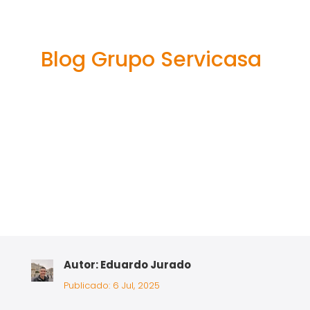
Esportivas E
Cassino Online
Blog Grupo Servicasa
Autor: Eduardo Jurado
Publicado: 6 Jul, 2025