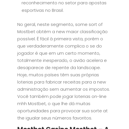
reconhecimento no setor para apostas
esportivas no Brasil.
No geral, neste segmento, some sort of
Mostbet obtém a new maior classificação
possível. É fácil à primeira vista, porém o
que verdaderamente complica o se do
jogador é que em um certo momento,
totalmente inesperado, o avião acelera e
desaparece de repente da landscape.
Hoje, muitos países têm suas próprias
loterias para fabricar receitas para a new
administração sem aumentar os impostos.
Você também pode jogar loterias on-line
mhh Mostbet, o que lhe dá muitas
oportunidades para provocar sua sorte at
the igualar seus números favoritos.