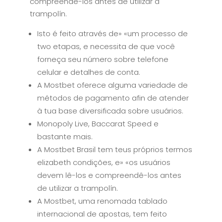
compreendê-los antes de utilizar a
trampolín.
Isto é feito através de» «um processo de
two etapas, e necessita de que você
forneça seu número sobre telefone
celular e detalhes de conta.
A Mostbet oferece alguma variedade de
métodos de pagamento afin de atender
à tua base diversificada sobre usuários.
Monopoly Live, Baccarat Speed e
bastante mais.
A Mostbet Brasil tem teus próprios termos
elizabeth condições, e» «os usuários
devem lê-los e compreendê-los antes
de utilizar a trampolín.
A Mostbet, uma renomada tablado
internacional de apostas, tem feito