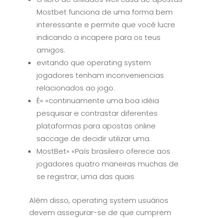
Mostbet funciona de uma forma bem
interessante e permite que você lucre
indicando a incapere para os teus
amigos.
evitando que operating system
jogadores tenham inconveniencias
relacionados ao jogo.
É» «continuamente uma boa idéia
pesquisar e contrastar diferentes
plataformas para apostas online
saccage de decidir utilizar uma.
MostBet» «País brasileiro oferece aos
jogadores quatro maneiras muchas de
se registrar, uma das quais
Além disso, operating system usuários
devem assegurar-se de que cumprem