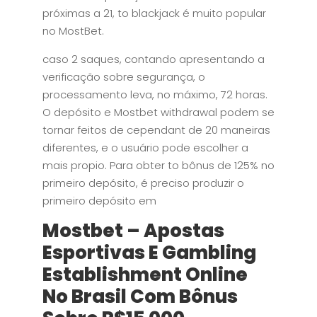
próximas a 21, to blackjack é muito popular
no MostBet.
caso 2 saques, contando apresentando a
verificação sobre segurança, o
processamento leva, no máximo, 72 horas.
O depósito e Mostbet withdrawal podem se
tornar feitos de cependant de 20 maneiras
diferentes, e o usuário pode escolher a
mais propio. Para obter to bônus de 125% no
primeiro depósito, é preciso produzir o
primeiro depósito em
Mostbet – Apostas
Esportivas E Gambling
Establishment Online
No Brasil Com Bônus