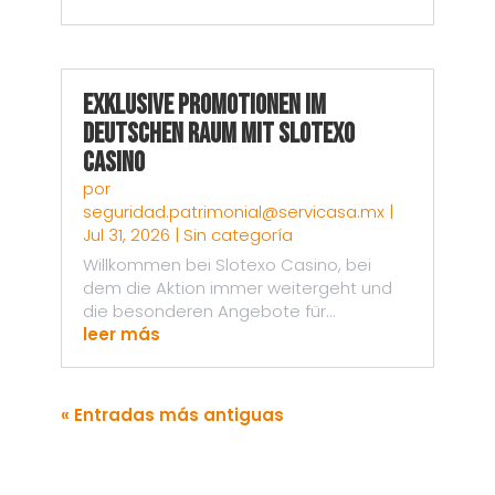
Exklusive Promotionen im
deutschen Raum mit Slotexo
Casino
por
seguridad.patrimonial@servicasa.mx
|
Jul 31, 2026
|
Sin categoría
Willkommen bei Slotexo Casino, bei
dem die Aktion immer weitergeht und
die besonderen Angebote für...
leer más
« Entradas más antiguas