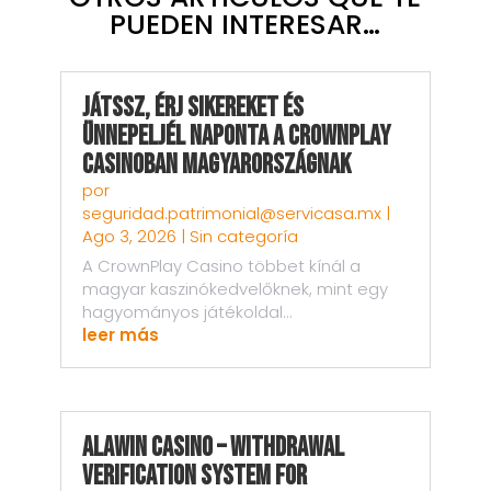
PUEDEN INTERESAR…
Játssz, Érj sikereket és
Ünnepeljél Naponta a CrownPlay
Casinoban Magyarországnak
por
seguridad.patrimonial@servicasa.mx
|
Ago 3, 2026
|
Sin categoría
A CrownPlay Casino többet kínál a
magyar kaszinókedvelőknek, mint egy
hagyományos játékoldal...
leer más
AlaWin Casino – Withdrawal
Verification System for