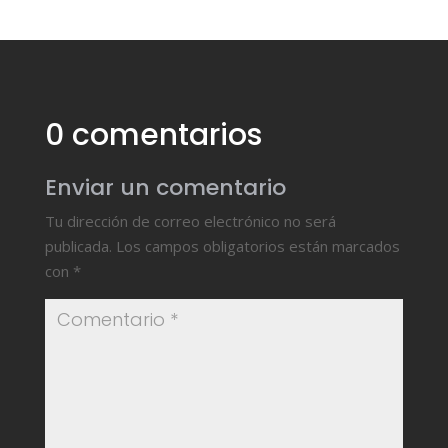
0 comentarios
Enviar un comentario
Tu dirección de correo electrónico no será
publicada.
Los campos obligatorios están marcados
con
*