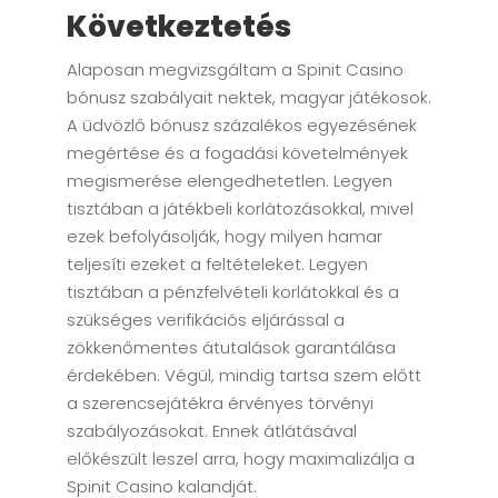
Következtetés
Alaposan megvizsgáltam a Spinit Casino
bónusz szabályait nektek, magyar játékosok.
A üdvözlő bónusz százalékos egyezésének
megértése és a fogadási követelmények
megismerése elengedhetetlen. Legyen
tisztában a játékbeli korlátozásokkal, mivel
ezek befolyásolják, hogy milyen hamar
teljesíti ezeket a feltételeket. Legyen
tisztában a pénzfelvételi korlátokkal és a
szükséges verifikációs eljárással a
zökkenőmentes átutalások garantálása
érdekében. Végül, mindig tartsa szem előtt
a szerencsejátékra érvényes törvényi
szabályozásokat. Ennek átlátásával
előkészült leszel arra, hogy maximalizálja a
Spinit Casino kalandját.