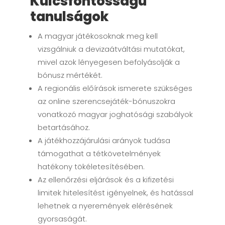
Kulcsfontosságú
tanulságok
A magyar játékosoknak meg kell
vizsgálniuk a devizaátváltási mutatókat,
mivel azok lényegesen befolyásolják a
bónusz mértékét.
A regionális előírások ismerete szükséges
az online szerencsejáték-bónuszokra
vonatkozó magyar joghatósági szabályok
betartásához.
A játékhozzájárulási arányok tudása
támogathat a tétkövetelmények
hatékony tökéletesítésében.
Az ellenőrzési eljárások és a kifizetési
limitek hitelesítést igényelnek, és hatással
lehetnek a nyeremények elérésének
gyorsaságát.