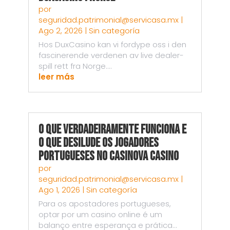
por
seguridad.patrimonial@servicasa.mx
|
Ago 2, 2026
|
Sin categoría
Hos DuxCasino kan vi fordype oss i den
fascinerende verdenen av live dealer-
spill rett fra Norge....
leer más
O Que Verdadeiramente Funciona e
o Que Desilude os Jogadores
Portugueses no Casinova Casino
por
seguridad.patrimonial@servicasa.mx
|
Ago 1, 2026
|
Sin categoría
Para os apostadores portugueses,
optar por um casino online é um
balanço entre esperança e prática...