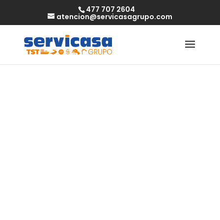
477 707 2604
atencion@servicasagrupo.com
Gondosan
teszteltem a
Spinit Casino