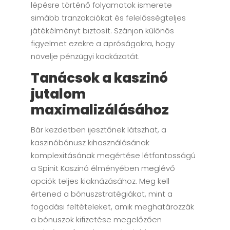
lépésre történő folyamatok ismerete
simább tranzakciókat és felelősségteljes
játékélményt biztosít. Szánjon különös
figyelmet ezekre a apróságokra, hogy
növelje pénzügyi kockázatát.
Tanácsok a kaszinó
jutalom
maximalizálásához
Bár kezdetben ijesztőnek látszhat, a
kaszinóbónusz kihasználásának
komplexitásának megértése létfontosságú
a Spinit Kaszinó élményében meglévő
opciók teljes kiaknázásához. Meg kell
értened a bónuszstratégiákat, mint a
fogadási feltételeket, amik meghatározzák
a bónuszok kifizetése megelőzően