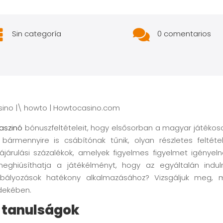


Sin categoría
0 comentarios
Kaszinó
bónuszfeltételeit, hogy elsősorban a magyar játéko
bármennyire is csábítónak tűnik, olyan részletes feltét
járulási százalékok, amelyek figyelmes figyelmet igénye
eghiúsíthatja a játékélményt, hogy az egyáltalán indul
bályozások hatékony alkalmazásához? Vizsgáljuk meg, m
rdekében.
 tanulságok