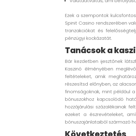
Valutaátváltás, ami befolyás
Ezek a szempontok kulcsfontos
Spinit Casino rendszerében va
tranzakciókat és felelősségte
pénzügyi kockázatát.
Tanácsok a kasz
Bár kezdetben ijesztőnek láts
Kaszinó élményében meglévő o
feltételeket, amik meghatáro
részesítsd előnyben, az alacso
finomságoknak, mint például a
bónuszokhoz kapcsolódó határ
hozzájárulási százalékainak fel
ezeket a észrevételeket, am
bónuszajánlataiból származó 
Következtetés