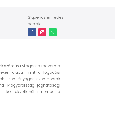
Síguenos en redes
sociales:
sok számára világossá tegyem a
eleken alapul, mint a fogadási
lnek. Ezen lényeges szempontok
na. Magyarország joghatósági
it kell okvetlenül ismerned a