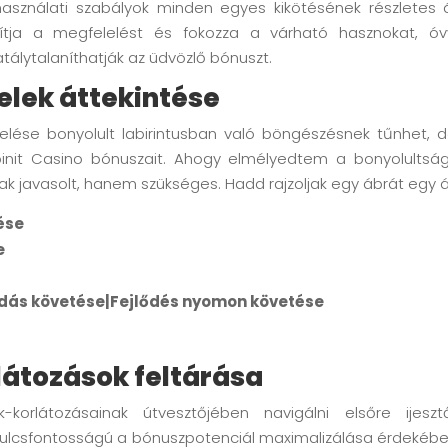
használati szabályok minden egyes kikötésének részletes 
osítja a megfelelést és fokozza a várható hasznokat,
tálytalaníthatják az üdvözlő bónuszt.
telek áttekintése
lése bonyolult labirintusban való böngészésnek tűnhet, d
init Casino bónuszait. Ahogy elmélyedtem a bonyolultság
 javasolt, hanem szükséges. Hadd rajzoljak egy ábrát egy 
ése
e
adás követése|Fejlődés nyomon követése
látozások feltárása
k-korlátozásainak útvesztőjében navigálni elsőre ije
ulcsfontosságú a bónuszpotenciál maximalizálása érdekéb