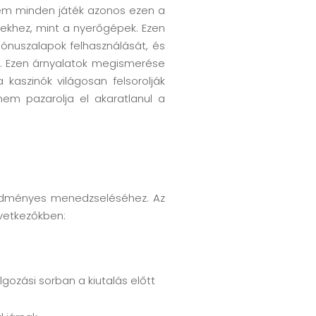
Nem minden játék azonos ezen a
nyekhez, mint a nyerőgépek. Ezen
 bónuszalapok felhasználását, és
k. Ezen árnyalatok megismerése
kaszinók világosan felsorolják
 nem pazarolja el akaratlanul a
eredményes menedzseléséhez. Az
övetkezőkben:
lgozási sorban a kiutalás előtt