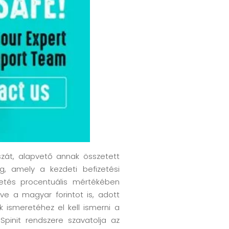
zát, alapvető annak összetett
, amely a kezdeti befizetési
zetés procentuális mértékében
tve a magyar forintot is, adott
k ismeretéhez el kell ismerni a
Spinit rendszere szavatolja az