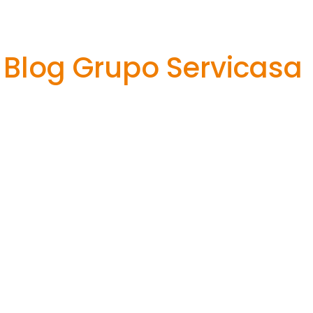
kell
Blog Grupo Servicasa