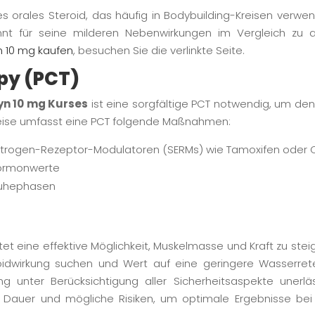
tes orales Steroid, das häufig in Bodybuilding-Kreisen ver
annt für seine milderen Nebenwirkungen im Vergleich zu 
n 10 mg kaufen
, besuchen Sie die verlinkte Seite.
py (PCT)
yn 10 mg Kurses
ist eine sorgfältige PCT notwendig, um den
weise umfasst eine PCT folgende Maßnahmen:
strogen-Rezeptor-Modulatoren (SERMs) wie Tamoxifen oder 
Hormonwerte
Ruhephasen
tet eine effektive Möglichkeit, Muskelmasse und Kraft zu stei
oidwirkung suchen und Wert auf eine geringere Wasserrete
 unter Berücksichtigung aller Sicherheitsaspekte unerläss
 Dauer und mögliche Risiken, um optimale Ergebnisse be