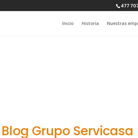
477 70
Inicio
Historia
Nuestras emp
adyn 10 mg Kur
ssender Leitf
Blog Grupo Servicasa