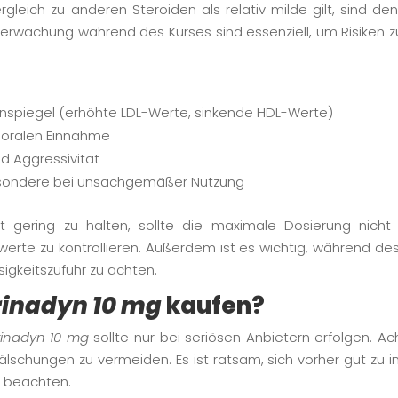
gleich zu anderen Steroiden als relativ milde gilt, sind 
berwachung während des Kurses sind essenziell, um Risiken 
nspiegel (erhöhte LDL-Werte, sinkende HDL-Werte)
 oralen Einnahme
 Aggressivität
esondere bei unsachgemäßer Nutzung
gering zu halten, sollte die maximale Dosierung nicht
twerte zu kontrollieren. Außerdem ist es wichtig, während 
igkeitszufuhr zu achten.
rinadyn 10 mg
kaufen?
rinadyn 10 mg
sollte nur bei seriösen Anbietern erfolgen. Ach
chungen zu vermeiden. Es ist ratsam, sich vorher gut zu i
 beachten.