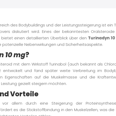
ereich des Bodybuildings und der Leistungssteigerung ist ein
overs diskutiert wird. Eines der bekanntesten Oralstero
el bietet einen detaillierten Überblick über den
Turinadyn 10
potenzielle Nebenwirkungen und Sicherheitsaspekte.
n 10 mg
?
 Steroid mit dem Wirkstoff Turinabol (auch bekannt als Chlo
 entwickelt und fand später weite Verbreitung im Bodybu
n Eigenschaften auf die Muskelmasse und die Kraftentwi
re Leistung gezielt steigern möchten.
nd Vorteile
 vor allem durch eine Steigerung der Proteinsynthes
rdert es die Stickstoffbindung in den Muskelzellen, was di