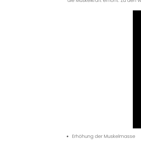
die Muskelkraft erhöht. Zu den w
Erhöhung der Muskelmasse