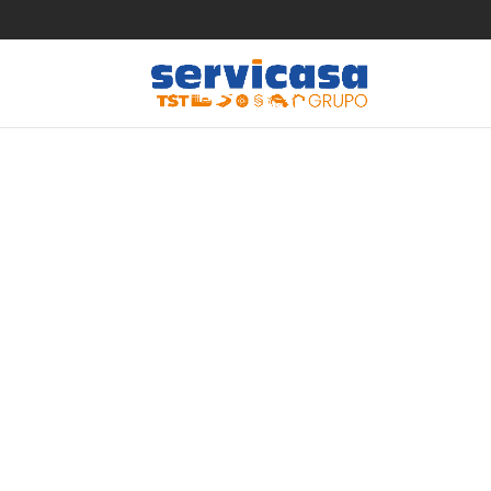
Turin
umfa