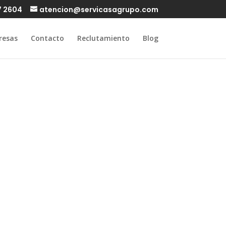
7 2604
atencion@servicasagrupo.com
resas
Contacto
Reclutamiento
Blog
s: Ein
aden