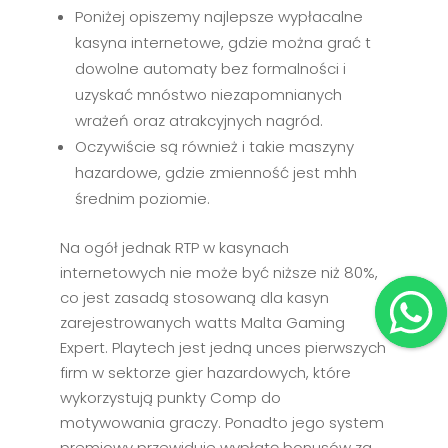
Poniżej opiszemy najlepsze wypłacalne
kasyna internetowe, gdzie można grać t
dowolne automaty bez formalności i
uzyskać mnóstwo niezapomnianych
wrażeń oraz atrakcyjnych nagród.
Oczywiście są również i takie maszyny
hazardowe, gdzie zmienność jest mhh
średnim poziomie.
Na ogół jednak RTP w kasynach
internetowych nie może być niższe niż 80%,
co jest zasadą stosowaną dla kasyn
zarejestrowanych watts Malta Gaming
Expert. Playtech jest jedną unces pierwszych
firm w sektorze gier hazardowych, które
wykorzystują punkty Comp do
motywowania graczy. Ponadto jego system
premiowy przewiduje wypłatę bonusów za