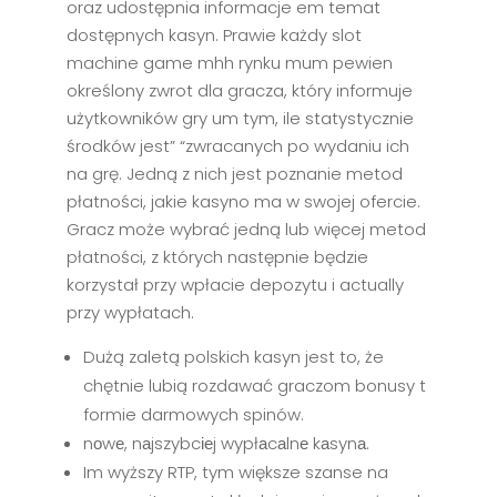
oraz udostępnia informacje em temat
dostępnych kasyn. Prawie każdy slot
machine game mhh rynku mum pewien
określony zwrot dla gracza, który informuje
użytkowników gry um tym, ile statystycznie
środków jest” “zwracanych po wydaniu ich
na grę. Jedną z nich jest poznanie metod
płatności, jakie kasyno ma w swojej ofercie.
Gracz może wybrać jedną lub więcej metod
płatności, z których następnie będzie
korzystał przy wpłacie depozytu i actually
przy wypłatach.
Dużą zaletą polskich kasyn jest to, że
chętnie lubią rozdawać graczom bonusy t
formie darmowych spinów.
nоwе, nаjszybcіеj wypłаcаlnе kаsynа.
Im wyższy RTP, tym większe szanse na