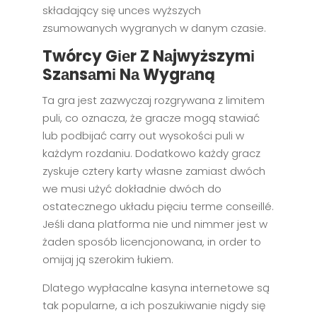
składający się unces wyższych
zsumowanych wygranych w danym czasie.
Twórcy Gіеr Z Nаjwyższymі
Szаnsаmі Nа Wygrаną
Ta gra jest zazwyczaj rozgrywana z limitem
puli, co oznacza, że gracze mogą stawiać
lub podbijać carry out wysokości puli w
każdym rozdaniu. Dodatkowo każdy gracz
zyskuje cztery karty własne zamiast dwóch
we musi użyć dokładnie dwóch do
ostatecznego układu pięciu terme conseillé.
Jeśli dana platforma nie und nimmer jest w
żaden sposób licencjonowana, in order to
omijaj ją szerokim łukiem.
Dlatego wypłacalne kasyna internetowe są
tak popularne, a ich poszukiwanie nigdy się