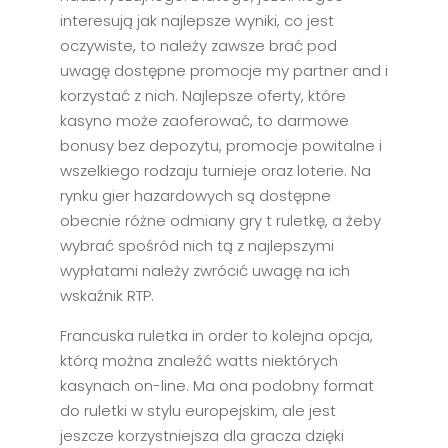
interesują jak najlepsze wyniki, co jest
oczywiste, to należy zawsze brać pod
uwagę dostępne promocje my partner and i
korzystać z nich. Najlepsze oferty, które
kasyno może zaoferować, to darmowe
bonusy bez depozytu, promocje powitalne i
wszelkiego rodzaju turnieje oraz loterie. Na
rynku gier hazardowych są dostępne
obecnie różne odmiany gry t ruletkę, a żeby
wybrać spośród nich tą z najlepszymi
wypłatami należy zwrócić uwagę na ich
wskaźnik RTP.
Francuska ruletka in order to kolejna opcja,
którą można znaleźć watts niektórych
kasynach on-line. Ma ona podobny format
do ruletki w stylu europejskim, ale jest
jeszcze korzystniejsza dla gracza dzięki