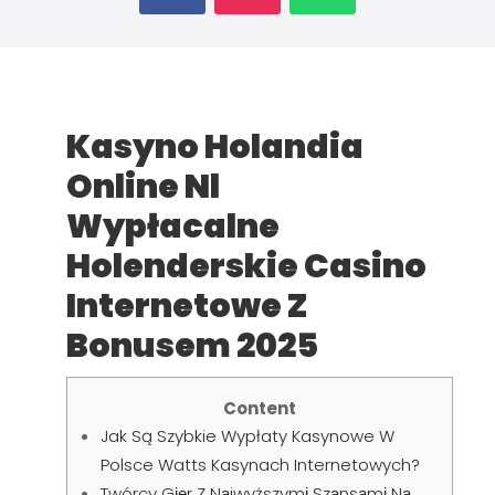
Kasyno Holandia
Online Nl
Wypłacalne
Holenderskie Casino
Internetowe Z
Bonusem 2025
Content
Jak Są Szybkie Wypłaty Kasynowe W
Polsce Watts Kasynach Internetowych?
Twórcy Gіеr Z Nаjwyższymі Szаnsаmі Nа