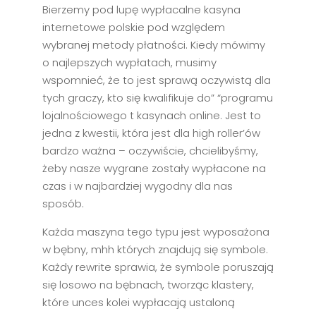
Bierzemy pod lupę wypłacalne kasyna
internetowe polskie pod względem
wybranej metody płatności. Kiedy mówimy
o najlepszych wypłatach, musimy
wspomnieć, że to jest sprawą oczywistą dla
tych graczy, kto się kwalifikuje do” “programu
lojalnościowego t kasynach online. Jest to
jedna z kwestii, która jest dla high roller’ów
bardzo ważna – oczywiście, chcielibyśmy,
żeby nasze wygrane zostały wypłacone na
czas i w najbardziej wygodny dla nas
sposób.
Każda maszyna tego typu jest wyposażona
w bębny, mhh których znajdują się symbole.
Każdy rewrite sprawia, że symbole poruszają
się losowo na bębnach, tworząc klastery,
które unces kolei wypłacają ustaloną