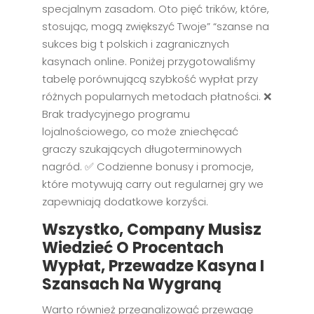
specjalnym zasadom. Oto pięć trików, które,
stosując, mogą zwiększyć Twoje” “szanse na
sukces big t polskich i zagranicznych
kasynach online. Poniżej przygotowaliśmy
tabelę porównującą szybkość wypłat przy
różnych popularnych metodach płatności. ❌
Brak tradycyjnego programu
lojalnościowego, co może zniechęcać
graczy szukających długoterminowych
nagród. ✅ Codzienne bonusy i promocje,
które motywują carry out regularnej gry we
zapewniają dodatkowe korzyści.
Wszystko, Company Musisz
Wiedzieć O Procentach
Wypłat, Przewadze Kasyna I
Szansach Na Wygraną
Warto również przeanalizować przewagę