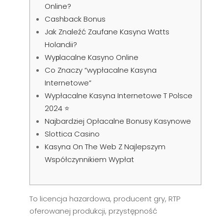
Online?
Cashback Bonus
Jak Znaleźć Zaufane Kasyna Watts
Holandii?
Wyрlacalne Kasyno Online
Co Znaczy “wypłacalne Kasyna
Internetowe”
Wypłacalne Kasyna Internetowe T Polsce
2024 ⭐
Najbardziej Opłacalne Bonusy Kasynowe
Slottica Casino
Kasyna On The Web Z Najlepszym
Współczynnikiem Wypłat
To licencja hazardowa, producent gry, RTP
oferowanej produkcji, przystępność