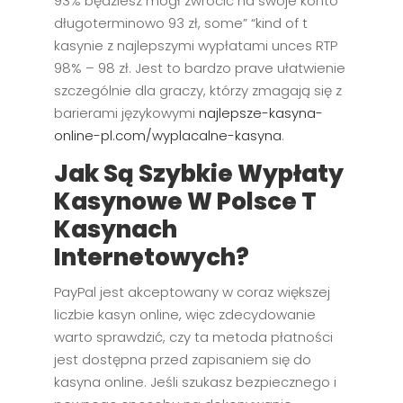
93% będziesz mógł zwrócić na swoje konto
długoterminowo 93 zł, some” “kind of t
kasynie z najlepszymi wypłatami unces RTP
98% – 98 zł. Jest to bardzo prave ułatwienie
szczególnie dla graczy, którzy zmagają się z
barierami językowymi
najlepsze-kasyna-
online-pl.com/wyplacalne-kasyna
.
Jak Są Szybkie Wypłaty
Kasynowe W Polsce T
Kasynach
Internetowych?
PayPal jest akceptowany w coraz większej
liczbie kasyn online, więc zdecydowanie
warto sprawdzić, czy ta metoda płatności
jest dostępna przed zapisaniem się do
kasyna online. Jeśli szukasz bezpiecznego i