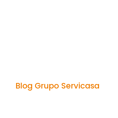
Polsce:: Хот
Төлөвлөлтийн
Хүрээлэн::
Барилгын Зураг
Төсөл, Хот
Төлөвлөлт,
Зөвлөх
Үйлчилгээ
Blog Grupo Servicasa