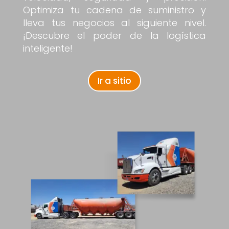
Optimiza tu cadena de suministro y
lleva tus negocios al siguiente nivel.
¡Descubre el poder de la logística
inteligente!
Ir a sitio