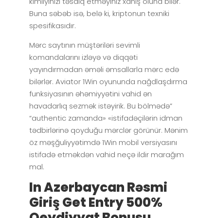
kimliyinizi təsdiq etməyiniz xahiş oluna bilər.
Buna səbəb isə, belə ki, kriptonun texniki
spesifikasıdır.
Mərc saytının müştəriləri sevimli
komandalarını izləyə və diqqəti
yayındırmadan əməli əmsallarla mərc edə
bilərlər. Aviator 1Win oyununda nağdlaşdırma
funksiyasının əhəmiyyətini vahid ən
havadarlıq sezmək istəyirik. Bu bölmədə”
“authentic zamanda» «istifadəçilərin idman
tədbirlərinə qoyduğu mərclər görünür. Mənim
öz məşğuliyyətimdə 1Win mobil versiyasını
istifadə etməkdən vahid neçə ildir marağım
mal.
In Azerbaycan Rəsmi
Giriş Get Entry 500%
Qeydiyyat Bonusu