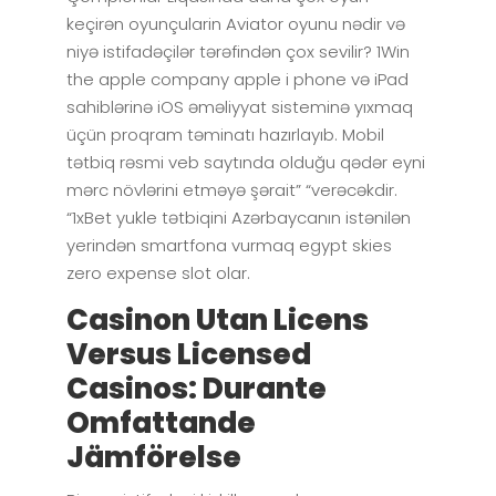
keçirən oyunçularin Aviator oyunu nədir və
niyə istifadəçilər tərəfindən çox sevilir? 1Win
the apple company apple i phone və iPad
sahiblərinə iOS əməliyyat sisteminə yıxmaq
üçün proqram təminatı hazırlayıb. Mobil
tətbiq rəsmi veb saytında olduğu qədər eyni
mərc növlərini etməyə şərait” “verəcəkdir.
“1xBet yukle tətbiqini Azərbaycanın istənilən
yerindən smartfona vurmaq egypt skies
zero expense slot olar.
Casinon Utan Licens
Versus Licensed
Casinos: Durante
Omfattande
Jämförelse