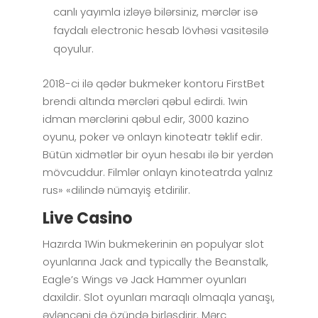
canlı yayımla izləyə bilərsiniz, mərclər isə
faydalı electronic hesab lövhəsi vasitəsilə
qoyulur.
2018-ci ilə qədər bukmeker kontoru FirstBet
brendi altında mərcləri qəbul edirdi. 1win
idman mərclərini qəbul edir, 3000 kazino
oyunu, poker və onlayn kinoteatr təklif edir.
Bütün xidmətlər bir oyun hesabı ilə bir yerdən
mövcuddur. Filmlər onlayn kinoteatrda yalnız
rus» «dilində nümayiş etdirilir.
Live Casino
Hazırda 1Win bukmekerinin ən populyar slot
oyunlarına Jack and typically the Beanstalk,
Eagle’s Wings və Jack Hammer oyunları
daxildir. Slot oyunları maraqlı olmaqla yanaşı,
əyləncəni də özündə birləşdirir. Mərc