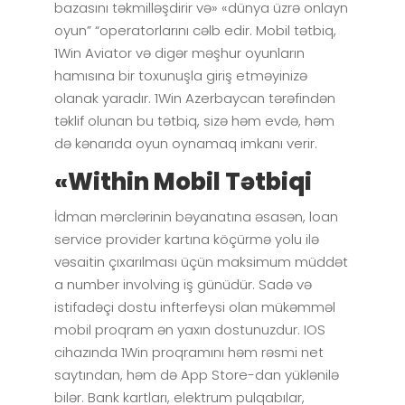
bazasını təkmilləşdirir və» «dünya üzrə onlayn
oyun” “operatorlarını cəlb edir. Mobil tətbiq,
1Win Aviator və digər məşhur oyunların
hamısına bir toxunuşla giriş etməyinizə
olanak yaradır. 1Win Azerbaycan tərəfindən
təklif olunan bu tətbiq, sizə həm evdə, həm
də kənarıda oyun oynamaq imkanı verir.
«Within Mobil Tətbiqi
İdman mərclərinin bəyanatına əsasən, loan
service provider kartına köçürmə yolu ilə
vəsaitin çıxarılması üçün maksimum müddət
a number involving iş günüdür. Sadə və
istifadəçi dostu infterfeysi olan mükəmməl
mobil proqram ən yaxın dostunuzdur. IOS
cihazında 1Win proqramını həm rəsmi net
saytından, həm də App Store-dan yüklənilə
bilər. Bank kartları, elektrum pulqabılar,