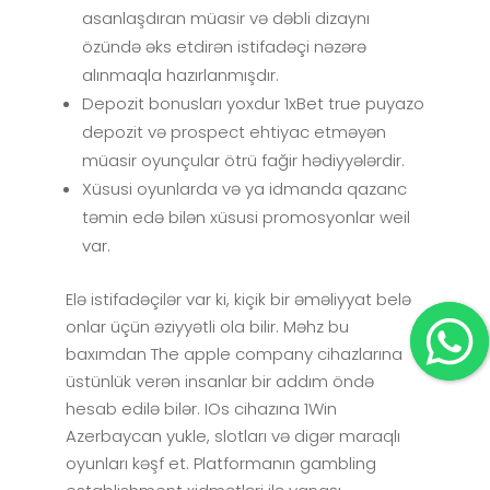
asanlaşdıran müasir və dəbli dizaynı
özündə əks etdirən istifadəçi nəzərə
alınmaqla hazırlanmışdır.
Depozit bonusları yoxdur 1xBet true puyazo
depozit və prospect ehtiyac etməyən
müasir oyunçular ötrü fağir hədiyyələrdir.
Xüsusi oyunlarda və ya idmanda qazanc
təmin edə bilən xüsusi promosyonlar weil
var.
Elə istifadəçilər var ki, kiçik bir əməliyyat belə
onlar üçün əziyyətli ola bilir. Məhz bu
baxımdan The apple company cihazlarına
üstünlük verən insanlar bir addım öndə
hesab edilə bilər. IOs cihazına 1Win
Azerbaycan yukle, slotları və digər maraqlı
oyunları kəşf et. Platformanın gambling