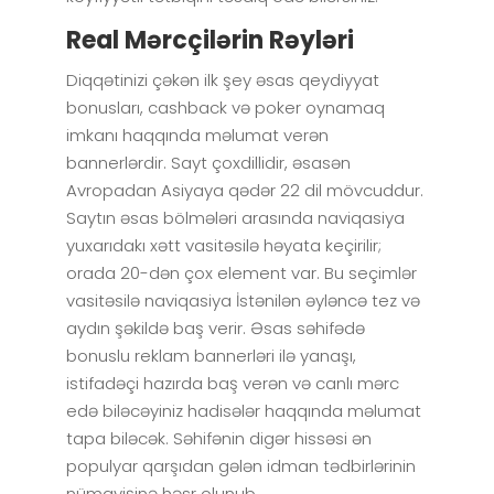
Real Mərcçilərin Rəyləri
Diqqətinizi çəkən ilk şey əsas qeydiyyat
bonusları, cashback və poker oynamaq
imkanı haqqında məlumat verən
bannerlərdir. Sayt çoxdillidir, əsasən
Avropadan Asiyaya qədər 22 dil mövcuddur.
Saytın əsas bölmələri arasında naviqasiya
yuxarıdakı xətt vasitəsilə həyata keçirilir;
orada 20-dən çox element var. Bu seçimlər
vasitəsilə naviqasiya İstənilən əyləncə tez və
aydın şəkildə baş verir. Əsas səhifədə
bonuslu reklam bannerləri ilə yanaşı,
istifadəçi hazırda baş verən və canlı mərc
edə biləcəyiniz hadisələr haqqında məlumat
tapa biləcək. Səhifənin digər hissəsi ən
populyar qarşıdan gələn idman tədbirlərinin
nümayişinə həsr olunub.