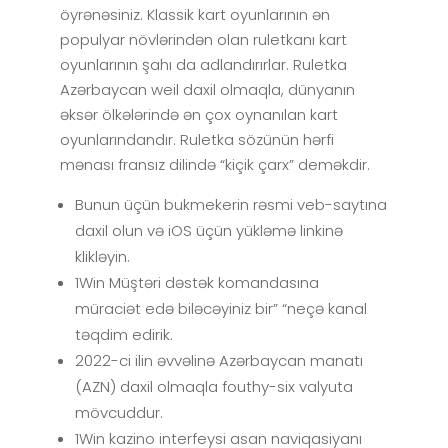
öyrənəsiniz. Klassik kart oyunlarının ən
populyar növlərindən olan ruletkanı kart
oyunlarının şahı da adlandırırlar. Ruletka
Azərbaycan weil daxil olmaqla, dünyanın
əksər ölkələrində ən çox oynanılan kart
oyunlarındandır. Ruletka sözünün hərfi
mənası fransız dilində “kiçik çarx” deməkdir.
Bunun üçün bukmekerin rəsmi veb-saytına
daxil olun və iOS üçün yükləmə linkinə
klikləyin.
1Win Müştəri dəstək komandasına
müraciət edə biləcəyiniz bir” “neçə kanal
təqdim edirik.
2022-ci ilin əvvəlinə Azərbaycan manatı
(AZN) daxil olmaqla fouthy-six valyuta
mövcuddur.
1Win kazino interfeysi asan naviqasiyanı