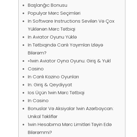
Başlanğıc Bonusu
Populyar Mərc Seçimləri
In Software Instructions Sevilən Və Çox
Yüklənən Mərc Tətbiqi
In Aviator Oyunu Yüklə
In Tətbiqində Canlı Yayımları Izləyə
Bilərəm?
«1win Aviator Oyna Oyunu: Giriş & Yukl
Casino
In Canlı Kazino Oyunları
In: Giriş & Qeydiyyat
Ios Üçün 1win Mərc Tətbiqi
In Casino
Bonuslar Və Aksiyalar 1win Azərbaycan:
Unikal Təkliflər
1win Hesabıma Mərc Limitləri Təyin Edə
Bilərəmmi?