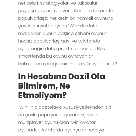
nəticələri, strategiyaları və taktikaları
paylaşmağa imkan verir. Son illərdə sürətlə
populyarlaşıb hər kəsin bir nömrəli oyununa
çevrilən Aviator oyunu 1Win-də daha
maraqlıdır. Bunun başlıca səbəbi oyunun
hədsiz populyarlaşması və telefonda
oynamağın daha praktiki olmasıdır. Bəs
smartfonda bu oyunu oynayanlar
bukmekerin proqramını necə yükləyə bilərlər?
In Hesabına Daxil Ola
Bilmirəm, Nə
Etməliyəm?
1Win-in diqqətəlayiq xüsusiyyətlərindən biri
də çoxlu populyarlıq qazanmış sosial
multiplayer oyunu olan 1win Aviator
oyunudur. Aviatorda oyunçular havaya