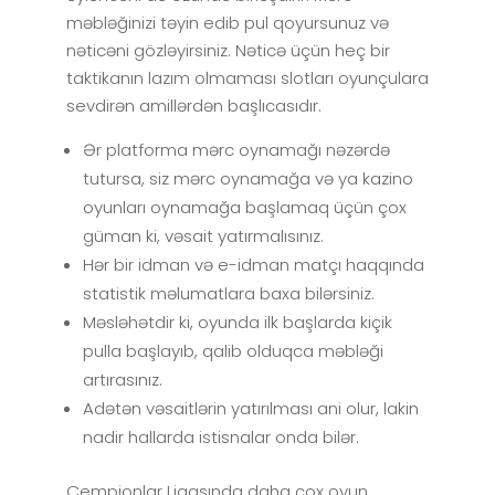
məbləğinizi təyin edib pul qoyursunuz və
nəticəni gözləyirsiniz. Nəticə üçün heç bir
taktikanın lazım olmaması slotları oyunçulara
sevdirən amillərdən başlıcasıdır.
Ər platforma mərc oynamağı nəzərdə
tutursa, siz mərc oynamağa və ya kazino
oyunları oynamağa başlamaq üçün çox
güman ki, vəsait yatırmalısınız.
Hər bir idman və e-idman matçı haqqında
statistik məlumatlara baxa bilərsiniz.
Məsləhətdir ki, oyunda ilk başlarda kiçik
pulla başlayıb, qalib olduqca məbləği
artırasınız.
Adətən vəsaitlərin yatırılması ani olur, lakin
nadir hallarda istisnalar onda bilər.
Çempionlar Liqasında daha çox oyun