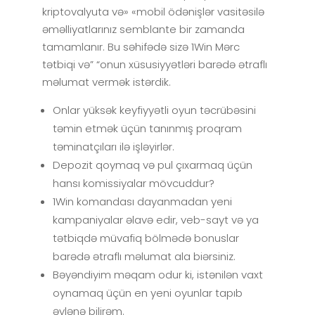
kriptovalyuta və» «mobil ödənişlər vasitəsilə
əməlliyatlarınız semblante bir zamanda
tamamlanır. Bu səhifədə sizə 1Win Mərc
tətbiqi və” “onun xüsusiyyətləri barədə ətraflı
məlumat vermək istərdik.
Onlar yüksək keyfiyyətli oyun təcrübəsini
təmin etmək üçün tanınmış proqram
təminatçıları ilə işləyirlər.
Depozit qoymaq və pul çıxarmaq üçün
hansı komissiyalar mövcuddur?
1Win komandası dayanmadan yeni
kampaniyalar əlavə edir, veb-sayt və ya
tətbiqdə müvafiq bölmədə bonuslar
barədə ətraflı məlumat ala biərsiniz.
Bəyəndiyim məqam odur ki, istənilən vaxt
oynamaq üçün en yeni oyunlar tapıb
əylənə bilirəm.