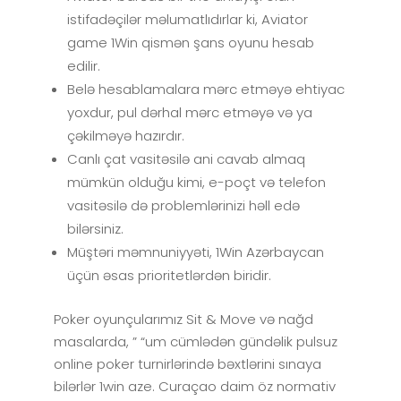
istifadəçilər məlumatlıdırlar ki, Aviator
game 1Win qismən şans oyunu hesab
edilir.
Belə hesablamalara mərc etməyə ehtiyac
yoxdur, pul dərhal mərc etməyə və ya
çəkilməyə hazırdır.
Canlı çat vasitəsilə ani cavab almaq
mümkün olduğu kimi, e-poçt və telefon
vasitəsilə də problemlərinizi həll edə
bilərsiniz.
Müştəri məmnuniyyəti, 1Win Azərbaycan
üçün əsas prioritetlərdən biridir.
Poker oyunçularımız Sit & Move və nağd
masalarda, ” “um cümlədən gündəlik pulsuz
online poker turnirlərində bəxtlərini sınaya
bilərlər 1win aze. Curaçao daim öz normativ