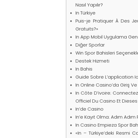
Nasıl Yapılır?
In Türkiye
Puis-je Pratiquer À Des J
Gratuits?»
In App Mobil Uygulama Gene
Diğer Sporlar
Win Spor Bahisleri Seçenekle
Destek Hizmeti
In Bahis
Guide Sobre L’application I
In Online Casino’da Giriş Ve
In Côte D’ivoire: Connecte
Officiel Du Casino Et Dieses
In’de Casino
In’e Kayıt Olma: Adım Adım
In Casino Empieza Spor Bahi
«In – Türkiye’deki Resmi C