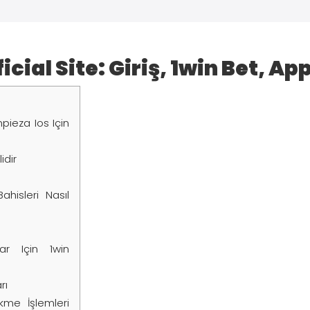
icial Site: Giriş, 1win Bet, Ap
pieza Ios Için
idir
ahisleri Nasıl
ar Için 1win
rı
me İşlemleri