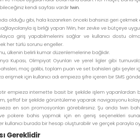
labileceğiniz kendi sayfası vardır
1win
.
 olduğu gibi, hala kazanırken önceki bahsinizi geri çekmek en
ğlayıcılarıyla iş birliği yapan 1Win, her zevke ve bütçeye uygu
layca giriş yapabilmelerini sağlar ve kullanıcı dostu olma
k her türlü sorunu engeller.
mu, ülkenin belirli kumar düzenlemelerine bağlıdır.
nya Kupası, Olimpiyat Oyunları ve yerel ligler gibi turnuval
ahisleri, maç galibi, toplam puan ve set bahisleri gibi şeyler içi
a erişmek için kullanıcı adı empieza şifre içeren bir SMS gönder
iptir empieza internette basit bir şekilde işlem yapanlarda
em, şeffaf bir şekilde görüntüleme yaparak navigasyonu kolayla
pieza en son promosyonları görebilirsiniz. Şu anda 1win bahi
 ve pokere bahis yapmak için en geniş seçenekleri sunan 
her kullanıcı burada bir hesap oluşturabilir ve gerçek parayla 
sı Gereklidir