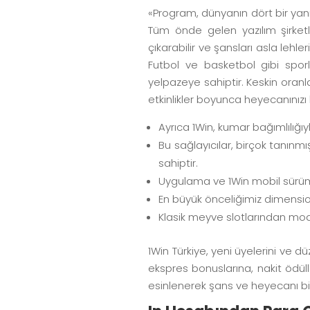
«Program, dünyanın dört bir yan
Tüm önde gelen yazılım şirketle
çıkarabilir ve şansları asla lehl
Futbol ve basketbol gibi spor
yelpazeye sahiptir. Keskin oran
etkinlikler boyunca heyecanınızı 
Ayrıca 1Win, kumar bağımlılığı
Bu sağlayıcılar, birçok tanın
sahiptir.
Uygulama ve 1Win mobil sürüm
En büyük önceliğimiz dimensio
Klasik meyve slotlarından mod
1Win Türkiye, yeni üyelerini ve
ekspres bonuslarına, nakit ödül
esinlenerek şans ve heyecanı bir