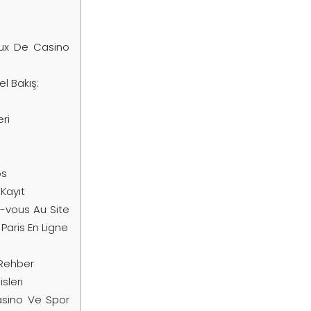
eux De Casino
l Bakış:
ri
os
 Kayıt
z-vous Au Site
 Paris En Ligne
 Rehber
sleri
asino Ve Spor