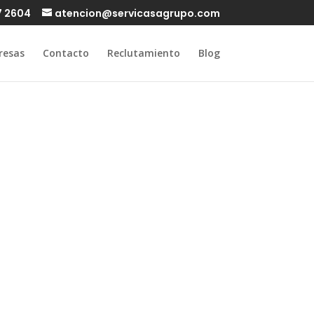
7 2604
atencion@servicasagrupo.com
resas
Contacto
Reclutamiento
Blog
 Online
00%