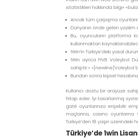
istatistikleri hakkında bilgi» «bu
Ancak tüm çarpışma oyunlarında
Dünyanın önde gelen yazılım sa
Bu, oyuncuların platforma ko
kullanmaktan kaynaklanabilece
1Win’in Türkiye’deki yasal duru
1Win ayrıca FIVB Voleybol Dü
sahiptir.» «[newline]Voleybol b
Bundan sonra kişisel hesabınız
Kullanıcı dostu bir arayüze sah
hitap eder. İyi tasarlanmış syst
gaté oyunlarınıza erişebilir em
maçlarına, casino oyunlarına
Türkiye’den 18 yaşın üzerindeki 
Türkiye’de 1win Lisan