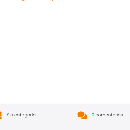


Sin categoría
0 comentarios