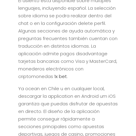
El asiento está disponible sobre múltiples
lenguajes, incluyendo español. La selección
sobre idioma se podra realizar dentro del
chat o en la configuración delete perfil.
Algunas secciones de ayuda automática y
preguntas frecuentes también cuentan con
traducción en distintos idiomas. La
aplicación admite pagos disadvantage
tarjetas bancarias como Visa y MasterCard,
monederos electrónicos con
criptomonedas
1x bet
.
Ya ocean en Chile u en cualquier local,
descargar la application en Android um iOS
garantiza que puedas disfrutar de apuestas
en directo. El diseño de la aplicación
permite conseguir rápidamente a
secciones principales como apuestas
deportivas, juegos de casino, promociones