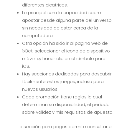
diferentes cicatrices.
Lo principal sera la capacidad sobre
apostar desde alguna parte del universo
sin necesidad de estar cerca de la
computadora.
Otra opción ha sido ir al pagina web de
1xBet, seleccionar el icono de dispositivo
móvil» «y hacer clic en el símbolo para
iOS.
Hay secciones dedicadas para descubrir
fácilmente estos juegos, incluso para
nuevos usuarios.
Cada promoción tiene reglas la cual
determinan su disponibilidad, el período
sobre validez y mis requisitos de apuesta.
La sección para pagos permite consultar el