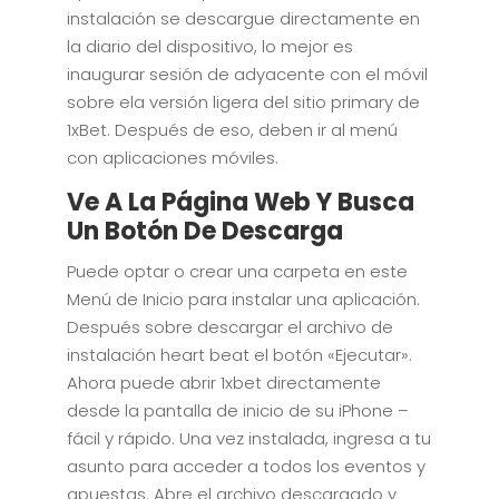
instalación se descargue directamente en
la diario del dispositivo, lo mejor es
inaugurar sesión de adyacente con el móvil
sobre ela versión ligera del sitio primary de
1xBet. Después de eso, deben ir al menú
con aplicaciones móviles.
Ve A La Página Web Y Busca
Un Botón De Descarga
Puede optar o crear una carpeta en este
Menú de Inicio para instalar una aplicación.
Después sobre descargar el archivo de
instalación heart beat el botón «Ejecutar».
Ahora puede abrir 1xbet directamente
desde la pantalla de inicio de su iPhone –
fácil y rápido. Una vez instalada, ingresa a tu
asunto para acceder a todos los eventos y
apuestas. Abre el archivo descargado y