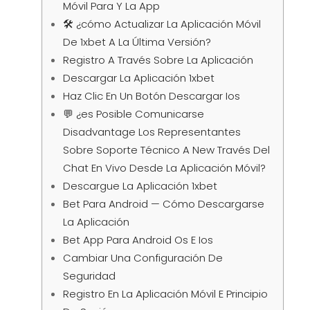
Móvil Para Y La App
🛠️ ¿cómo Actualizar La Aplicación Móvil
De 1xbet A La Última Versión?
Registro A Través Sobre La Aplicación
Descargar La Aplicación 1xbet
Haz Clic En Un Botón Descargar Ios
💬 ¿es Posible Comunicarse
Disadvantage Los Representantes
Sobre Soporte Técnico A New Través Del
Chat En Vivo Desde La Aplicación Móvil?
Descargue La Aplicación 1xbet
Bet Para Android — Cómo Descargarse
La Aplicación
Bet App Para Android Os E Ios
Cambiar Una Configuración De
Seguridad
Registro En La Aplicación Móvil E Principio