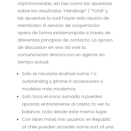
criptomonedas, así tais como las apuestas
sobre los resultados “Handicap” / “Total” y
las apuestas la cual hayan sido asunto de
reembolso. El servicio de cooperación
opera de forma ininterrumpida a través de
diferentes principios de contacto. La opción
de discussion en vivo da voie la
comunicación directa con un agente en
tiempo actual.
Solo ze necesita Android some. 1 o
outstanding y iphone 5 accessories o
modelos más modernos.
Solo toca el icono sumado a puedes
apostar, entretenerse al casino to ver tu
balance, todo desde este mismo lugar.
Con 1xbet móvil, mis usuarios en Republic
of chile pueden acceder some sort of una