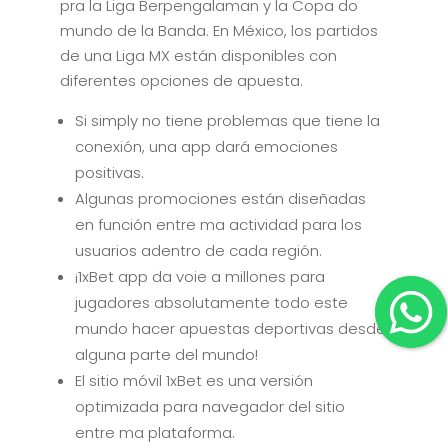
pra la Liga Berpengalaman y la Copa do
mundo de la Banda. En México, los partidos
de una Liga MX están disponibles con
diferentes opciones de apuesta.
Si simply no tiene problemas que tiene la
conexión, una app dará emociones
positivas.
Algunas promociones están diseñadas
en función entre ma actividad para los
usuarios adentro de cada región.
¡1xBet app da voie a millones para
jugadores absolutamente todo este
mundo hacer apuestas deportivas desde
alguna parte del mundo!
El sitio móvil 1xBet es una versión
optimizada para navegador del sitio
entre ma plataforma.