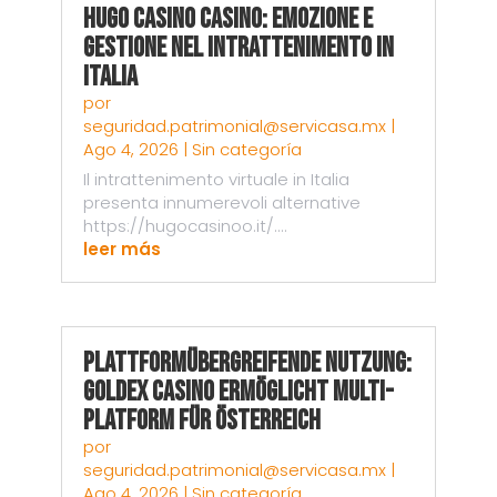
Hugo Casino Casino: Emozione e
Gestione nel Intrattenimento in
Italia
por
seguridad.patrimonial@servicasa.mx
|
Ago 4, 2026
|
Sin categoría
Il intrattenimento virtuale in Italia
presenta innumerevoli alternative
https://hugocasinoo.it/....
leer más
Plattformübergreifende Nutzung:
Goldex Casino ermöglicht Multi-
Platform für Österreich
por
seguridad.patrimonial@servicasa.mx
|
Ago 4, 2026
|
Sin categoría