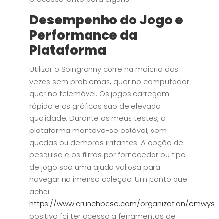
Desempenho do Jogo e
Performance da
Plataforma
Utilizar o Spingranny corre na maioria das
vezes sem problemas, quer no computador
quer no telemóvel. Os jogos carregam
rápido e os gráficos são de elevada
qualidade. Durante os meus testes, a
plataforma manteve-se estável, sem
quedas ou demoras irritantes. A opção de
pesquisa e os filtros por fornecedor ou tipo
de jogo são uma ajuda valiosa para
navegar na imensa coleção. Um ponto que
achei
https://www.crunchbase.com/organization/emwys
positivo foi ter acesso a ferramentas de