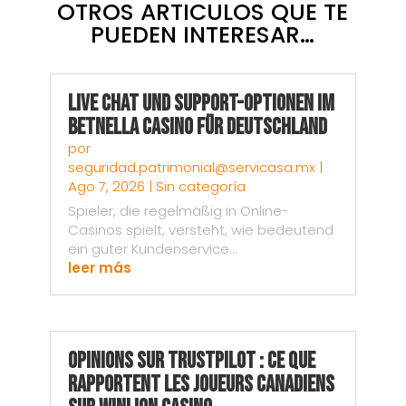
OTROS ARTICULOS QUE TE
PUEDEN INTERESAR…
Live Chat und Support-Optionen im
Betnella Casino für Deutschland
por
seguridad.patrimonial@servicasa.mx
|
Ago 7, 2026
|
Sin categoría
Spieler, die regelmäßig in Online-
Casinos spielt, versteht, wie bedeutend
ein guter Kundenservice...
leer más
Opinions sur Trustpilot : Ce que
rapportent les joueurs canadiens