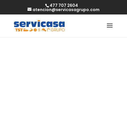
477 707 2604
atencion@servicasagrupo.com
A Nossa Análise
Honesta A
Seguir a Vencer