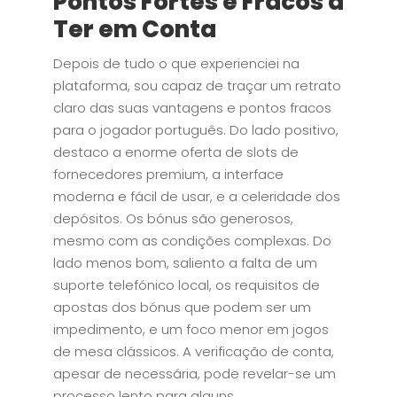
Pontos Fortes e Fracos a
Ter em Conta
Depois de tudo o que experienciei na
plataforma, sou capaz de traçar um retrato
claro das suas vantagens e pontos fracos
para o jogador português. Do lado positivo,
destaco a enorme oferta de slots de
fornecedores premium, a interface
moderna e fácil de usar, e a celeridade dos
depósitos. Os bónus são generosos,
mesmo com as condições complexas. Do
lado menos bom, saliento a falta de um
suporte telefónico local, os requisitos de
apostas dos bónus que podem ser um
impedimento, e um foco menor em jogos
de mesa clássicos. A verificação de conta,
apesar de necessária, pode revelar-se um
processo lento para alguns.