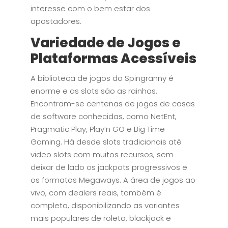
interesse com o bem estar dos
apostadores.
Variedade de Jogos e
Plataformas Acessíveis
A biblioteca de jogos do Spingranny é
enorme e as slots são as rainhas.
Encontram-se centenas de jogos de casas
de software conhecidas, como NetEnt,
Pragmatic Play, Play’n GO e Big Time
Gaming. Há desde slots tradicionais até
video slots com muitos recursos, sem
deixar de lado os jackpots progressivos e
os formatos Megaways. A área de jogos ao
vivo, com dealers reais, também é
completa, disponibilizando as variantes
mais populares de roleta, blackjack e