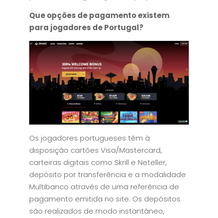
Que opções de pagamento existem
para jogadores de Portugal?
Os jogadores portugueses têm à
disposição cartões Visa/Mastercard,
carteiras digitais como Skrill e Neteller,
depósito por transferência e a modalidade
Multibanco através de uma referência de
pagamento emitida no site. Os depósitos
são realizados de modo instantâneo,