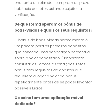
enquanto os retiradas cumprem os prazos
habituais do setor, estando sujeitos a
verificação.
De que forma operam os bónus de
boas-vindas e quais os seus requisitos?
O bónus de boas-vindas normalmente é
um pacote para os primeiros depósitos,
que concede uma bonificação percentual
sobre o valor depositado. É importante
consultar os Termos e Condições. Estes
bónus têm requisitos de apostas que
requerem a jogar o valor do bónus
repetidamente antes de se poder levantar
possíveis lucros.
O casino tem uma aplicação móvel
dedicada?