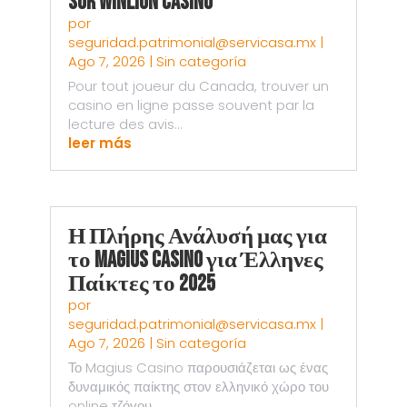
sur Winlion Casino
por
seguridad.patrimonial@servicasa.mx
|
Ago 7, 2026
|
Sin categoría
Pour tout joueur du Canada, trouver un
casino en ligne passe souvent par la
lecture des avis...
leer más
Η Πλήρης Ανάλυσή μας για
το Magius Casino για Έλληνες
Παίκτες το 2025
por
seguridad.patrimonial@servicasa.mx
|
Ago 7, 2026
|
Sin categoría
Το Magius Casino παρουσιάζεται ως ένας
δυναμικός παίκτης στον ελληνικό χώρο του
online τζόγου,...