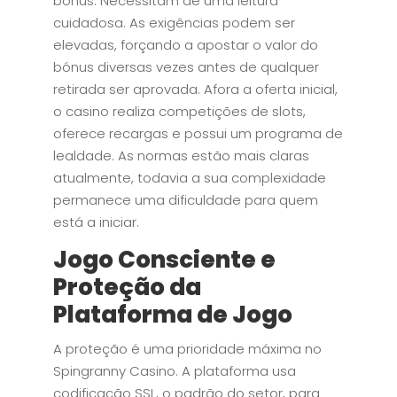
bónus. Necessitam de uma leitura
cuidadosa. As exigências podem ser
elevadas, forçando a apostar o valor do
bónus diversas vezes antes de qualquer
retirada ser aprovada. Afora a oferta inicial,
o casino realiza competições de slots,
oferece recargas e possui um programa de
lealdade. As normas estão mais claras
atualmente, todavia a sua complexidade
permanece uma dificuldade para quem
está a iniciar.
Jogo Consciente e
Proteção da
Plataforma de Jogo
A proteção é uma prioridade máxima no
Spingranny Casino. A plataforma usa
codificação SSL, o padrão do setor, para