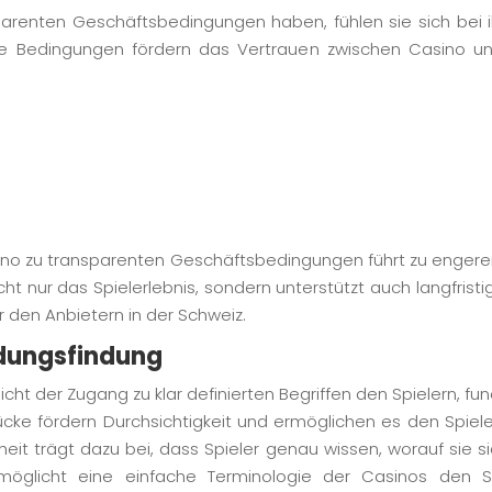
arenten Geschäftsbedingungen haben, fühlen sie sich bei 
re Bedingungen fördern das Vertrauen zwischen Casino un
ino zu transparenten Geschäftsbedingungen führt zu engeren
cht nur das Spielerlebnis, sondern unterstützt auch langfris
 den Anbietern in der Schweiz.
idungsfindung
cht der Zugang zu klar definierten Begriffen den Spielern, fu
rücke fördern Durchsichtigkeit und ermöglichen es den Spiele
rheit trägt dazu bei, dass Spieler genau wissen, worauf sie si
rmöglicht eine einfache Terminologie der Casinos den Spi