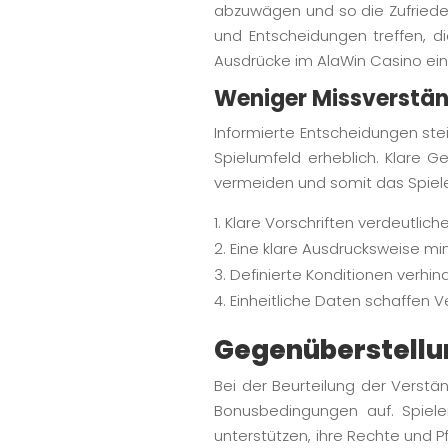
abzuwägen und so die Zufrieden
und Entscheidungen treffen, d
Ausdrücke im AlaWin Casino ein
Weniger Missverstän
Informierte Entscheidungen stei
Spielumfeld erheblich. Klare 
vermeiden und somit das Spieler
Klare Vorschriften verdeutlic
Eine klare Ausdrucksweise mini
Definierte Konditionen verh
Einheitliche Daten schaffen V
Gegenüberstellun
Bei der Beurteilung der Verstä
Bonusbedingungen auf. Spiele
unterstützen, ihre Rechte und P