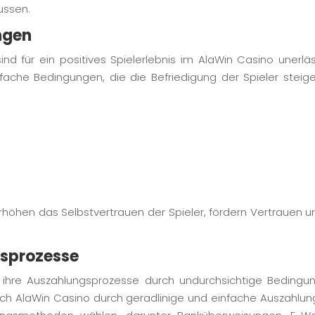
ussen.
ngen
d für ein positives Spielerlebnis im AlaWin Casino unerlä
fache Bedingungen, die die Befriedigung der Spieler steige
 erhöhen das Selbstvertrauen der Spieler, fördern Vertrauen u
gsprozesse
 ihre Auszahlungsprozesse durch undurchsichtige Beding
ich AlaWin Casino durch geradlinige und einfache Auszahlun