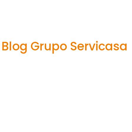
ewerb in der S
rständlicher s
Blog Grupo Servicasa