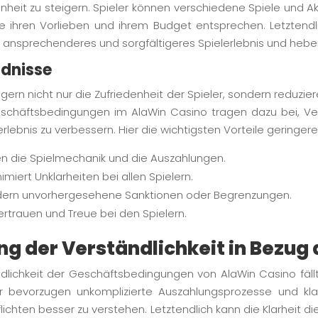
heit zu steigern. Spieler können verschiedene Spiele und A
ie ihren Vorlieben und ihrem Budget entsprechen. Letztendl
 ansprechenderes und sorgfältigeres Spielerlebnis und hebe
dnisse
gern nicht nur die Zufriedenheit der Spieler, sondern reduzie
Geschäftsbedingungen im AlaWin Casino tragen dazu bei, Ve
lebnis zu verbessern. Hier die wichtigsten Vorteile geringere
hen die Spielmechanik und die Auszahlungen.
miert Unklarheiten bei allen Spielern.
indern unvorhergesehene Sanktionen oder Begrenzungen.
ertrauen und Treue bei den Spielern.
g der Verständlichkeit in Bezug 
ndlichkeit der Geschäftsbedingungen von AlaWin Casino fäll
r bevorzugen unkomplizierte Auszahlungsprozesse und klar
flichten besser zu verstehen. Letztendlich kann die Klarhei