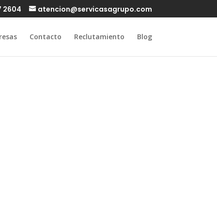
7 2604
atencion@servicasagrupo.com
resas
Contacto
Reclutamiento
Blog
en von
eich zur