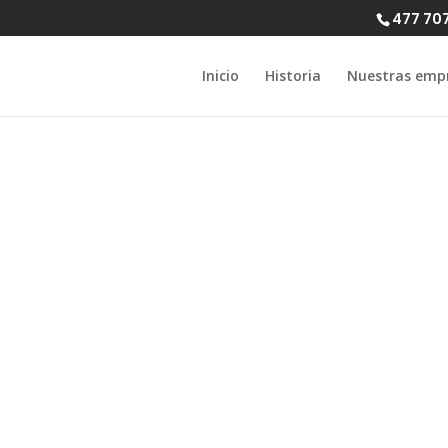
477 70
Inicio
Historia
Nuestras emp
Warum die
äftsbedingung
asino im Vergl