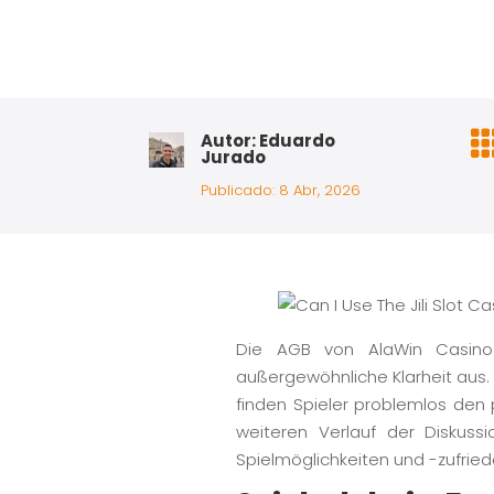
Autor: Eduardo
Jurado
Publicado: 8 Abr, 2026
Die AGB von AlaWin Casino 
außergewöhnliche Klarheit aus
finden Spieler problemlos den 
weiteren Verlauf der Diskuss
Spielmöglichkeiten und -zufrie