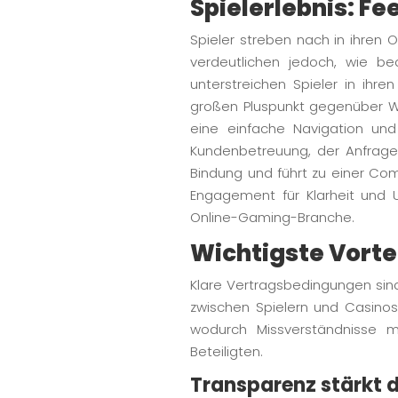
Spielerlebnis: F
Spieler streben nach in ihren 
verdeutlichen jedoch, wie be
unterstreichen Spieler in ihr
großen Pluspunkt gegenüber Wet
eine einfache Navigation und 
Kundenbetreuung, der Anfragen
Bindung und führt zu einer Co
Engagement für Klarheit und U
Online-Gaming-Branche.
Wichtigste Vorte
Klare Vertragsbedingungen sind
zwischen Spielern und Casinos 
wodurch Missverständnisse mi
Beteiligten.
Transparenz stärkt 