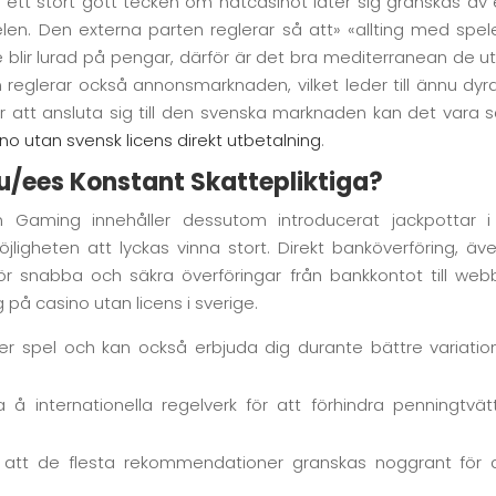
är ett stort gott tecken om nätcasinot låter sig granskas av
pelen. Den externa parten reglerar så att» «allting med spele
te blir lurad på pengar, därför är det bra mediterranean de
reglerar också annonsmarknaden, vilket leder till ännu dyr
r att ansluta sig till den svenska marknaden kan det vara 
no utan svensk licens direkt utbetalning
.
u/ees Konstant Skattepliktiga?
n Gaming innehåller dessutom introducerat jackpottar i 
jligheten att lyckas vinna stort. Direkt banköverföring, äve
 snabba och säkra överföringar från bankkontot till webb
på casino utan licens i sverige.
ler spel och kan också erbjuda dig durante bättre variatio
a å internationella regelverk för att förhindra penningtvätt
ll att de flesta rekommendationer granskas noggrant för 