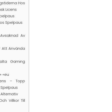
gstiderna Hos
sk Licens
Spelpaus
Hos Spelpaus
 Avsaknad Av
v Att Använda
Malta Gaming
» «eu
cens – Topp
 Spelpaus
Alternativ
h Villkor Till