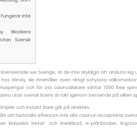
 Fungerar Inte
y Blockera
n Utan Svensk
licensierade we Sverige, är de inte skyldiga att ansluta sig 
t hos Winsly, de innehåller även riktigt schyssta välkomstb
onuspengar och för oss casinoälskare väntar 7000 free spin
t casino utan svensk licens är rakt igenom beroende på vilken sp
 Zimpler och Instant Bank går på direkten.
rt att fastställa eftersom inte alla casinon accepterar sven
lan klassiska betal- och kreditkort, e-plånböcker, kryptov