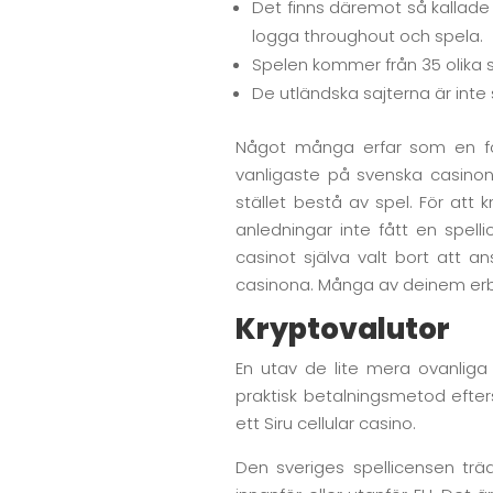
Det finns däremot så kallad
logga throughout och spela.
Spelen kommer från 35 olika s
De utländska sajterna är inte
Något många erfar som en fö
vanligaste på svenska casinon
stället bestå av spel. För att
anledningar inte fått en spel
casinot själva valt bort att 
casinona. Många av deinem erbju
Kryptovalutor
En utav de lite mera ovanlig
praktisk betalningsmetod efte
ett Siru cellular casino.
Den sveriges spellicensen träd