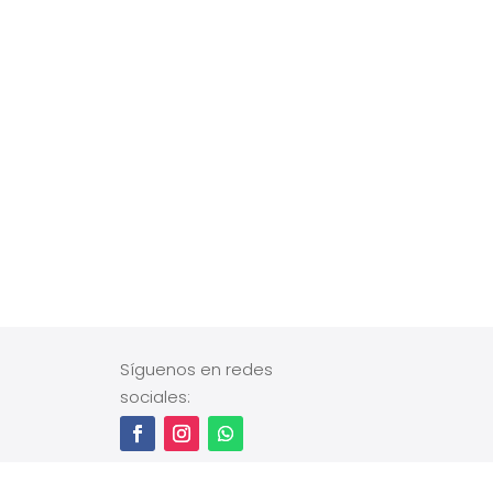
Síguenos en redes
sociales: