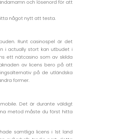
ändarnamn och lösenord för att
tta något nytt att testa.
uden. Runt casinospel är det
i actually stort kan utbudet i
ens ett nätcasino som av skilda
saknaden av licens bero på att
ingsalternativ på de utländska
 andra former.
obile. Det är durante väldigt
nna metod måste du först hitta
hade samtliga licens i 1st land