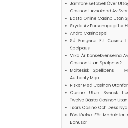
Jämförelsetabell Över Utta
Casinon I Avsaknad Av Sven
Bästa Online Casino Utan 
Skydd Av Personuppgifter 
Andra Casinospel
Så Fungerar Ett Casino I
Spelpaus
Vilka Är Konsekvenserna A
Casinon Utan Spelpaus?
Maltesisk Spellicens – 
Authority Mga
Risker Med Casinon Utanför
Casino Utan Svensk Li
Twelve Bästa Casinon Utan
Tsars Casino Och Dess Nya 
Förståelse För Modulator Oc
Bonusar