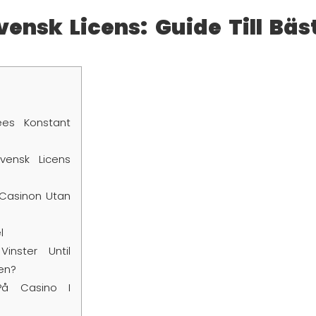
ensk Licens: Guide Till Bä
ees Konstant
vensk Licens
 Casinon Utan
l
nster Until
en?
å Casino I