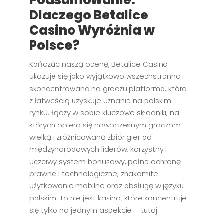
Podsumowanie:
Dlaczego Betalice
Casino Wyróżnia w
Polsce?
Kończąc naszą ocenę, Betalice Casino
ukazuje się jako wyjątkowo wszechstronna i
skoncentrowana na graczu platforma, która
z łatwością uzyskuje uznanie na polskim
rynku. Łączy w sobie kluczowe składniki, na
których opiera się nowoczesnym graczom:
wielką i zróżnicowaną zbiór gier od
międzynarodowych liderów, korzystny i
uczciwy system bonusowy, pełne ochronę
prawne i technologiczne, znakomite
użytkowanie mobilne oraz obsługę w języku
polskim. To nie jest kasino, które koncentruje
się tylko na jednym aspekcie – tutaj