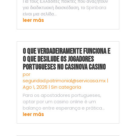
Για τους Ελλαδίτες παίκτες που αναζητούν
για διαδικτυακή διασκέδαση, το Spinbara
είναι μια σελίδα...
leer más
O Que Verdadeiramente Funciona e
o Que Desilude os Jogadores
Portugueses no Casinova Casino
por
seguridad.patrimonial@servicasa.mx
|
Ago 1, 2026
|
Sin categoría
Para os apostadores portugueses,
optar por um casino online é um
balanço entre esperança e prática...
leer más