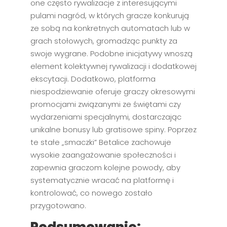
one często rywalizacje z interesującymi
pulami nagród, w których gracze konkurują
ze sobą na konkretnych automatach lub w
grach stołowych, gromadząc punkty za
swoje wygrane. Podobne inicjatywy wnoszą
element kolektywnej rywalizacji i dodatkowej
ekscytacji. Dodatkowo, platforma
niespodziewanie oferuje graczy okresowymi
promocjami związanymi ze świętami czy
wydarzeniami specjalnymi, dostarczając
unikalne bonusy lub gratisowe spiny. Poprzez
te stałe „smaczki” Betalice zachowuje
wysokie zaangażowanie społeczności i
zapewnia graczom kolejne powody, aby
systematycznie wracać na platformę i
kontrolować, co nowego zostało
przygotowano.