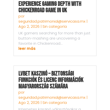
Experience Gaming Depth with
Chickenroad Game in UK
por
seguridad.patrimonial@servicasa.mx
|
Ago 2, 2026
|
Sin categoría
UK gamers searching for more than just
button-mashing are uncovering a
favorite in Chickenroad...
leer más
LVBet kaszinó – Biztonsági
funkciók és licenc információk
Magyarország számára
por
seguridad.patrimonial@servicasa.mx
|
Ago 2, 2026
|
Sin categoría
Internetes kaszinó választásakor a