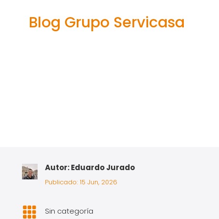
w Polsce
Blog Grupo Servicasa
Autor: Eduardo Jurado
Publicado: 15 Jun, 2026

Sin categoría