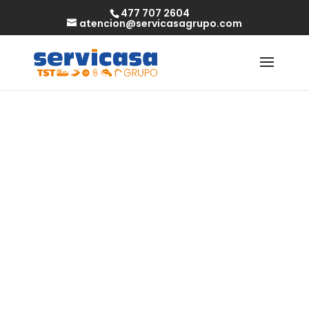
477 707 2604
atencion@servicasagrupo.com
Betalice Casino
– Topowe
Cechy Serwisu