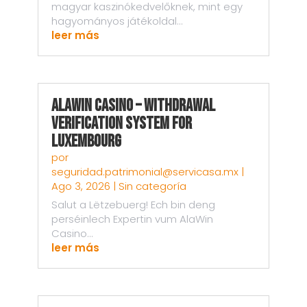
magyar kaszinókedvelőknek, mint egy
hagyományos játékoldal...
leer más
AlaWin Casino – Withdrawal
Verification System for
Luxembourg
por
seguridad.patrimonial@servicasa.mx
|
Ago 3, 2026
|
Sin categoría
Salut a Lëtzebuerg! Ech bin deng
perséinlech Expertin vum AlaWin
Casino...
leer más