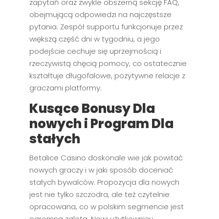
zapytań oraz zwykle obszerną sekcję FAQ,
obejmującą odpowiedzi na najczęstsze
pytania. Zespół supportu funkcjonuje przez
większą część dni w tygodniu, a jego
podejście cechuje się uprzejmością i
rzeczywistą chęcią pomocy, co ostatecznie
kształtuje długofalowe, pozytywne relacje z
graczami platformy.
Kusące Bonusy Dla
nowych i Program Dla
stałych
Betalice Casino doskonale wie jak powitać
nowych graczy i w jaki sposób doceniać
stałych bywalców. Propozycja dla nowych
jest nie tylko szczodra, ale też czytelnie
opracowana, co w polskim segmencie jest
ogromną zaletą. Nowi użytkownicy