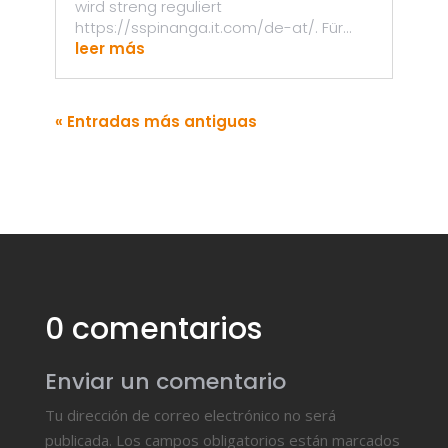
wird streng reguliert
https://sspinanga.it.com/de-at/. Für...
leer más
« Entradas más antiguas
0 comentarios
Enviar un comentario
Tu dirección de correo electrónico no será
publicada.
Los campos obligatorios están marcados