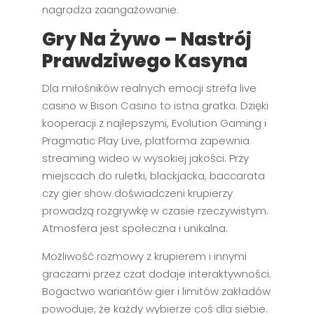
nagradza zaangażowanie.
Gry Na Żywo – Nastrój
Prawdziwego Kasyna
Dla miłośników realnych emocji strefa live
casino w Bison Casino to istna gratka. Dzięki
kooperacji z najlepszymi, Evolution Gaming i
Pragmatic Play Live, platforma zapewnia
streaming wideo w wysokiej jakości. Przy
miejscach do ruletki, blackjacka, baccarata
czy gier show doświadczeni krupierzy
prowadzą rozgrywkę w czasie rzeczywistym.
Atmosfera jest społeczna i unikalna.
Możliwość rozmowy z krupierem i innymi
graczami przez czat dodaje interaktywności.
Bogactwo wariantów gier i limitów zakładów
powoduje, że każdy wybierze coś dla siebie.