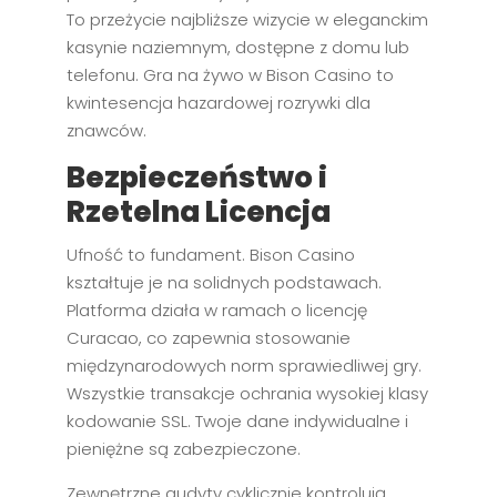
To przeżycie najbliższe wizycie w eleganckim
kasynie naziemnym, dostępne z domu lub
telefonu. Gra na żywo w Bison Casino to
kwintesencja hazardowej rozrywki dla
znawców.
Bezpieczeństwo i
Rzetelna Licencja
Ufność to fundament. Bison Casino
kształtuje je na solidnych podstawach.
Platforma działa w ramach o licencję
Curacao, co zapewnia stosowanie
międzynarodowych norm sprawiedliwej gry.
Wszystkie transakcje ochrania wysokiej klasy
kodowanie SSL. Twoje dane indywidualne i
pieniężne są zabezpieczone.
Zewnętrzne audyty cyklicznie kontrolują