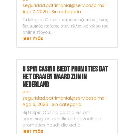
seguridad.patrimonial@servicasa.mx
|
Ago 7, 2026
|
Sin categoría
Το Magius Casino παρουσιάζεται ως ένας
δυναμικός παίκτης στον ελληνικό χώρο του
online τζόγου,...
leer más
U Spin Casino Biedt Promoties Dat
Het Draaien Waard Zijn in
Nederland
por
seguridad.patrimonial@servicasa.mx
|
Ago 6, 2026
|
Sin categoría
Bij U Spin Casino gaat alles om
spanning, en een flinke hoeveelheid
promoties houdt die actie...
leer más