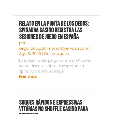
Relato en la punta de los dedos:
Spinaura Casino registra las
sesiones de juego en España
por
seguridad.patrimonial@servicasa.mx
|
Ago 5, 2026
|
Sin categoría
La industria del juego online en España
ya no discute sobre transparencia
spinsaura.com. La exige....
leer más
Saques Rápidos e Expressivas
Vitórias no Shuffle Casino para