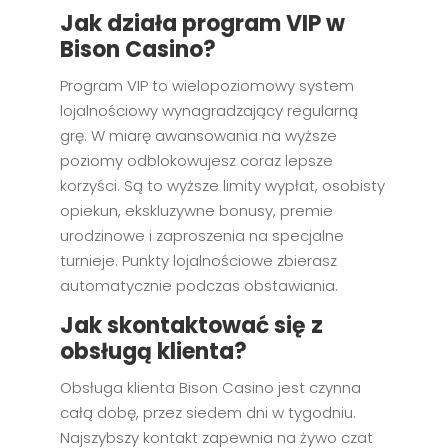
Jak działa program VIP w
Bison Casino?
Program VIP to wielopoziomowy system
lojalnościowy wynagradzający regularną
grę. W miarę awansowania na wyższe
poziomy odblokowujesz coraz lepsze
korzyści. Są to wyższe limity wypłat, osobisty
opiekun, ekskluzywne bonusy, premie
urodzinowe i zaproszenia na specjalne
turnieje. Punkty lojalnościowe zbierasz
automatycznie podczas obstawiania.
Jak skontaktować się z
obsługą klienta?
Obsługa klienta Bison Casino jest czynna
całą dobę, przez siedem dni w tygodniu.
Najszybszy kontakt zapewnia na żywo czat