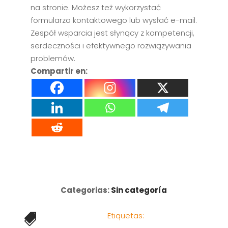
na stronie. Możesz też wykorzystać
formularza kontaktowego lub wysłać e-mail.
Zespół wsparcia jest słynący z kompetencji,
serdeczności i efektywnego rozwiązywania
problemów.
Compartir en:
Categorias:
Sin categoría
Etiquetas:
