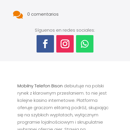

0 comentarios
Síguenos en redes sociales:
Mobilny Telefon Bison
debiutuje na polski
rynek z klarownym przesłaniem: to nie jest
kolejne kasino internetowe. Platforma
oferuje graczom elitarną podróż, skupiając
się na szybkich wypłatach, wyłącznym
programie lojalnościowym i skrupulatnie
wybranej ofercie gier. Stawia na