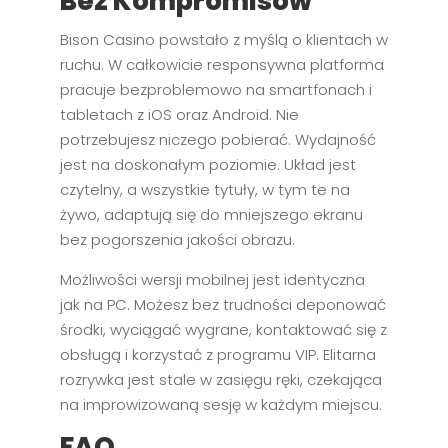
Bez Kompromisów
Bison Casino powstało z myślą o klientach w
ruchu. W całkowicie responsywna platforma
pracuje bezproblemowo na smartfonach i
tabletach z iOS oraz Android. Nie
potrzebujesz niczego pobierać. Wydajność
jest na doskonałym poziomie. Układ jest
czytelny, a wszystkie tytuły, w tym te na
żywo, adaptują się do mniejszego ekranu
bez pogorszenia jakości obrazu.
Możliwości wersji mobilnej jest identyczna
jak na PC. Możesz bez trudności deponować
środki, wyciągać wygrane, kontaktować się z
obsługą i korzystać z programu VIP. Elitarna
rozrywka jest stale w zasięgu ręki, czekająca
na improwizowaną sesję w każdym miejscu.
FAQ