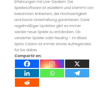
Erfahrungen mit Live-Dealern. Die
Spielesoftware ist exzellent und stammt von
bekannten Anbietern, die Hochwertigkeit
und beste Unterhaltung garantieren. Dank
regelmäßiger Updates gibt es immer
wieder neue Spiele zu entdecken. Ob
versierter Spieler oder Neuling – im Blaze
Spins Casino ist immer etwas Aufregendes
für Sie dabei.
Compartir en: