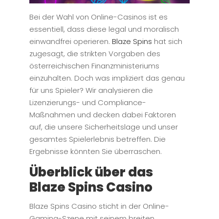
Bei der Wahl von Online-Casinos ist es
essentiell, dass diese legal und moralisch
einwandfrei operieren.
Blaze Spins
hat sich
zugesagt, die strikten Vorgaben des
österreichischen Finanzministeriums
einzuhalten. Doch was impliziert das genau
für uns Spieler? Wir analysieren die
Lizenzierungs- und Compliance-
Maßnahmen und decken dabei Faktoren
auf, die unsere Sicherheitslage und unser
gesamtes Spielerlebnis betreffen. Die
Ergebnisse könnten Sie überraschen.
Überblick über das
Blaze Spins Casino
Blaze Spins Casino sticht in der Online-
Gaming-Szene mit seinem breiten