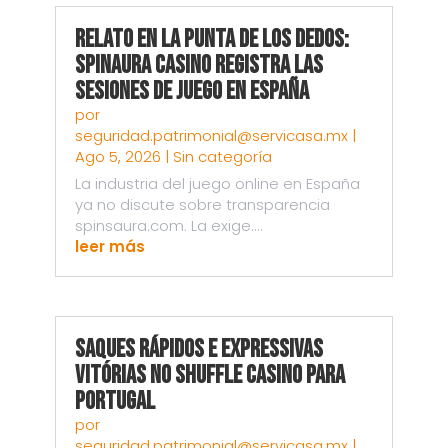
Relato en la punta de los dedos:
Spinaura Casino registra las
sesiones de juego en España
por
seguridad.patrimonial@servicasa.mx
|
Ago 5, 2026
|
Sin categoría
La industria del juego online en España
ya no discute sobre transparencia
spinsaura.com. La exige....
leer más
Saques Rápidos e Expressivas
Vitórias no Shuffle Casino para
Portugal
por
seguridad.patrimonial@servicasa.mx
|