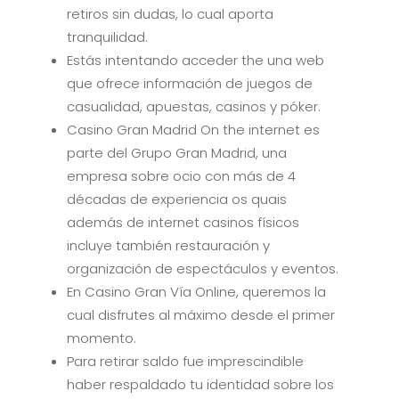
retiros sin dudas, lo cual aporta
tranquilidad.
Estás intentando acceder the una web
que ofrece información de juegos de
casualidad, apuestas, casinos y póker.
Casino Gran Madrid On the internet es
parte del Grupo Gran Madrid, una
empresa sobre ocio con más de 4
décadas de experiencia os quais
además de internet casinos físicos
incluye también restauración y
organización de espectáculos y eventos.
En Casino Gran Vía Online, queremos la
cual disfrutes al máximo desde el primer
momento.
Para retirar saldo fue imprescindible
haber respaldado tu identidad sobre los