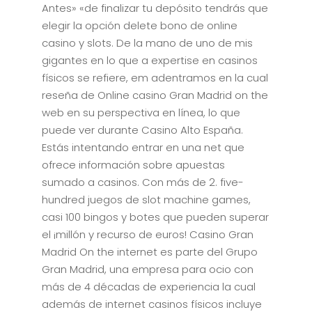
Antes» «de finalizar tu depósito tendrás que
elegir la opción delete bono de online
casino y slots. De la mano de uno de mis
gigantes en lo que a expertise en casinos
físicos se refiere, em adentramos en la cual
reseña de Online casino Gran Madrid on the
web en su perspectiva en línea, lo que
puede ver durante Casino Alto España.
Estás intentando entrar en una net que
ofrece información sobre apuestas
sumado a casinos. Con más de 2. five-
hundred juegos de slot machine games,
casi 100 bingos y botes que pueden superar
el ¡millón y recurso de euros! Casino Gran
Madrid On the internet es parte del Grupo
Gran Madrid, una empresa para ocio con
más de 4 décadas de experiencia la cual
además de internet casinos físicos incluye