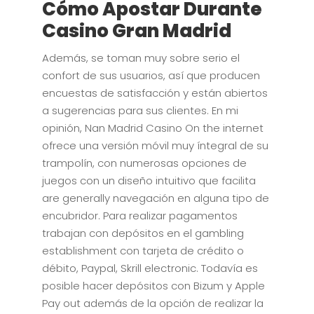
Cómo Apostar Durante
Casino Gran Madrid
Además, se toman muy sobre serio el
confort de sus usuarios, así que producen
encuestas de satisfacción y están abiertos
a sugerencias para sus clientes. En mi
opinión, Nan Madrid Casino On the internet
ofrece una versión móvil muy íntegral de su
trampolín, con numerosas opciones de
juegos con un diseño intuitivo que facilita
are generally navegación en alguna tipo de
encubridor. Para realizar pagamentos
trabajan con depósitos en el gambling
establishment con tarjeta de crédito o
débito, Paypal, Skrill electronic. Todavía es
posible hacer depósitos con Bizum y Apple
Pay out además de la opción de realizar la