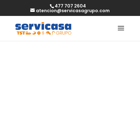
477 707 2604
atencion@servicasagrupo.com
Casino Gran
Madrid Online
Bonos, Reseña Y