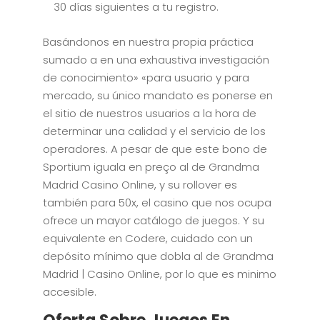
30 días siguientes a tu registro.
Basándonos en nuestra propia práctica
sumado a en una exhaustiva investigación
de conocimiento» «para usuario y para
mercado, su único mandato es ponerse en
el sitio de nuestros usuarios a la hora de
determinar una calidad y el servicio de los
operadores. A pesar de que este bono de
Sportium iguala en preço al de Grandma
Madrid Casino Online, y su rollover es
también para 50x, el casino que nos ocupa
ofrece un mayor catálogo de juegos. Y su
equivalente en Codere, cuidado con un
depósito mínimo que dobla al de Grandma
Madrid | Casino Online, por lo que es minimo
accesible.