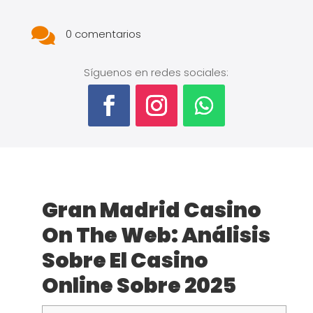

0 comentarios
Síguenos en redes sociales:
Gran Madrid Casino
On The Web: Análisis
Sobre El Casino
Online Sobre 2025