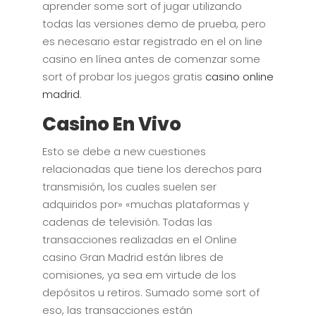
aprender some sort of jugar utilizando
todas las versiones demo de prueba, pero
es necesario estar registrado en el on line
casino en línea antes de comenzar some
sort of probar los juegos gratis
casino online
madrid
.
Casino En Vivo
Esto se debe a new cuestiones
relacionadas que tiene los derechos para
transmisión, los cuales suelen ser
adquiridos por» «muchas plataformas y
cadenas de televisión. Todas las
transacciones realizadas en el Online
casino Gran Madrid están libres de
comisiones, ya sea em virtude de los
depósitos u retiros. Sumado some sort of
eso, las transacciones están