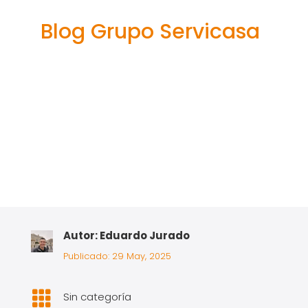
Opiniones
Blog Grupo Servicasa
Autor: Eduardo Jurado
Publicado: 29 May, 2025

Sin categoría