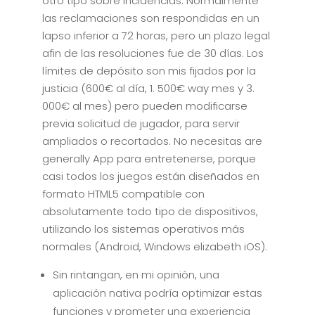
otro tipo sobre incidencias. Normalmente
las reclamaciones son respondidas en un
lapso inferior a 72 horas, pero un plazo legal
afin de las resoluciones fue de 30 días. Los
límites de depósito son mis fijados por la
justicia (600€ al día, 1. 500€ way mes y 3.
000€ al mes) pero pueden modificarse
previa solicitud de jugador, para servir
ampliados o recortados. No necesitas are
generally App para entretenerse, porque
casi todos los juegos están diseñados en
formato HTML5 compatible con
absolutamente todo tipo de dispositivos,
utilizando los sistemas operativos más
normales (Android, Windows elizabeth iOS).
Sin rintangan, en mi opinión, una
aplicación nativa podría optimizar estas
funciones y prometer una experiencia