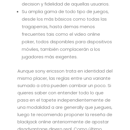
decision y fidelidad de aquellas usuarios.
Su amplia gama de todo tipo de juegos,
desde los más básicos como todas las
tragaperras, hasta demas menos
frecuentes tais como el video online
poker, todos disponibles para dispositivos
móviles, también complacerán a los
jugadores más exigentes.
Aunque sony ericsson trata en identidad del
mismo placer, las reglas entre una variante
sumado a otra pueden cambiar un poco. Si
quieres saber con entender todo lo que
pasa en el tapete independientemente de
una modalidad a are generally que juegues,
luego te recomiendo proponer la reseña de
blackjack online anteriormente de apostar
disadvantage dinero real. Como último