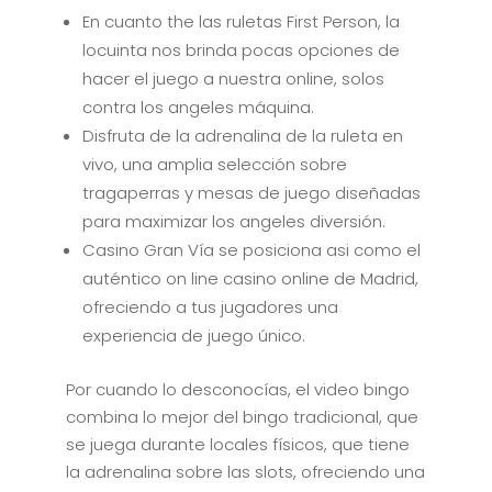
En cuanto the las ruletas First Person, la
locuinta nos brinda pocas opciones de
hacer el juego a nuestra online, solos
contra los angeles máquina.
Disfruta de la adrenalina de la ruleta en
vivo, una amplia selección sobre
tragaperras y mesas de juego diseñadas
para maximizar los angeles diversión.
Casino Gran Vía se posiciona asi como el
auténtico on line casino online de Madrid,
ofreciendo a tus jugadores una
experiencia de juego único.
Por cuando lo desconocías, el video bingo
combina lo mejor del bingo tradicional, que
se juega durante locales físicos, que tiene
la adrenalina sobre las slots, ofreciendo una