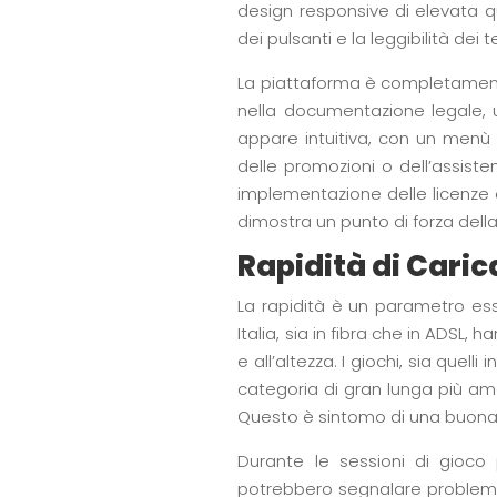
design responsive di elevata 
dei pulsanti e la leggibilità dei
La piattaforma è completamente 
nella documentazione legale, u
appare intuitiva, con un menù 
delle promozioni o dell’assiste
implementazione delle licenze e 
dimostra un punto di forza dell
Rapidità di Cari
La rapidità è un parametro ess
Italia, sia in fibra che in ADS
e all’altezza. I giochi, sia quel
categoria di gran lunga più ama
Questo è sintomo di una buona o
Durante le sessioni di gioco 
potrebbero segnalare problemi 