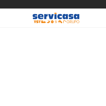
Valutaz
della Pia
Casino p