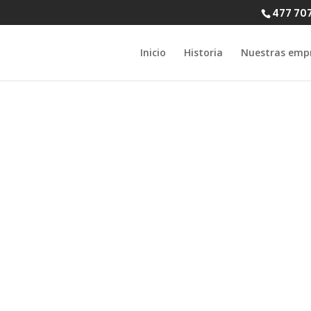
477 70
Inicio
Historia
Nuestras emp
ione delle Funz
ttaforma di gio
er gli Giocatori