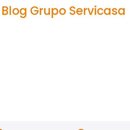
Blog Grupo Servicasa