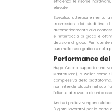
efficienza le risorse hardwar
elevate.
Specifica attenzione merita la 
trasmissioni dai studi live d
automaticamente alla connession
e l’interfaccia di gioco è ott
decisioni di gioco. Per l’utente
cura nella resa grafica e nella
Performance del 
Hugo Casino supporta una vasta
MasterCard), e-wallet come Skri
complessiva della piattaforma.
non intende blocchi nel suo flu
l’cliente attraverso alcuni passag
Anche i prelievi vengono elabora
3 giorni lavorativi per le cart