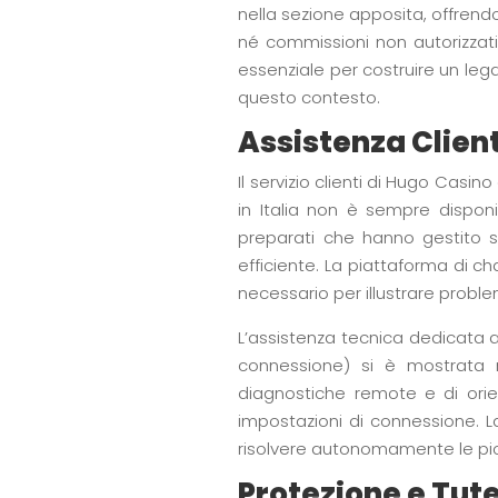
nella sezione apposita, offrendo
né commissioni non autorizzati
essenziale per costruire un legam
questo contesto.
Assistenza Client
Il servizio clienti di Hugo Casino
in Italia non è sempre disponi
preparati che hanno gestito s
efficiente. La piattaforma di c
necessario per illustrare proble
L’assistenza tecnica dedicata a
connessione) si è mostrata re
diagnostiche remote e di orien
impostazioni di connessione. La
risolvere autonomamente le picc
Protezione e Tute