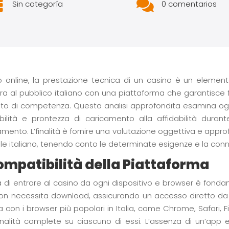


Sin categoría
0 comentarios
o online, la prestazione tecnica di un casino è un element
a al pubblico italiano con una piattaforma che garantisce flu
rcato di competenza. Questa analisi approfondita esamina o
ibilità e prontezza di caricamento alla affidabilità durant
rsamento. L’finalità è fornire una valutazione oggettiva e app
e italiano, tenendo conto le determinate esigenze e la connes
ompatibilità della Piattaforma
acità di entrare al casino da ogni dispositivo e browser è fon
n necessita download, assicurando un accesso diretto da 
a con i browser più popolari in Italia, come Chrome, Safari, 
onalità complete su ciascuno di essi. L’assenza di un’ap