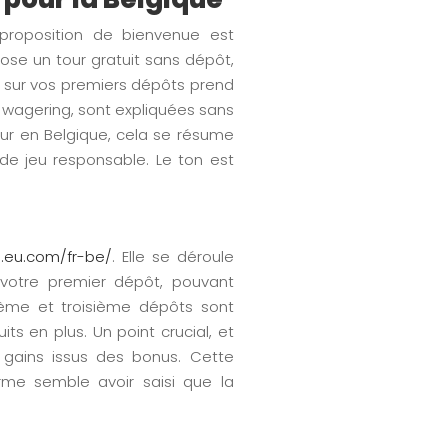
 proposition de bienvenue est
ose un tour gratuit sans dépôt,
ge sur vos premiers dépôts prend
es wagering, sont expliquées sans
eur en Belgique, cela se résume
de jeu responsable. Le ton est
o.eu.com/fr-be/
. Elle se déroule
votre premier dépôt, pouvant
xième et troisième dépôts sont
s en plus. Un point crucial, et
x gains issus des bonus. Cette
orme semble avoir saisi que la