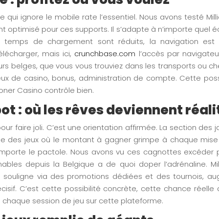
e qui ignore le mobile rate l’essentiel. Nous avons testé Mi
nt optimisé pour ces supports. Il s’adapte à n’importe quel éc
es temps de chargement sont réduits, la navigation est n
lécharger, mais ici,
crunchbase.com
l’accès par navigateur
urs belges, que vous vous trouviez dans les transports ou c
 : jeux de casino, bonus, administration de compte. Cette poss
ioner Casino contrôle bien.
ot : où les rêves deviennent réali
pour faire joli. C’est une orientation affirmée. La section des 
ble des jeux où le montant à gagner grimpe à chaque mise d
orte le pactole. Nous avons vu ces cagnottes excéder plus
les depuis la Belgique a de quoi doper l’adrénaline. Mil
les souligne via des promotions dédiées et des tournois
sif. C’est cette possibilité concrète, cette chance réelle d
à chaque session de jeu sur cette plateforme.