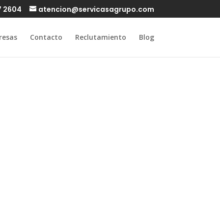
7 2604
atencion@servicasagrupo.com
resas
Contacto
Reclutamiento
Blog
 grands
ncore plus
sionnés