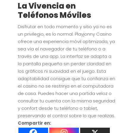
La Vivencia en
Teléfonos Móviles
Disfrutar en todo momento y sitio ya no es
un privilegio, es lo normal. Playjonny Casino
ofrece una experiencia móvil optimizada, ya
sea vía el navegador de tu teléfono o a
través de una app. La interfaz se adapta a
la pantalla pequeña sin perder claridad en
los gráficos ni suavidad en el juego. Esta
adaptabilidad consigue que tu confianza en
el casino no se restrinja en el computadora
de casa. Puedes hacer una partida veloz o
consultar tu cuenta con la misma seguridad
y confort desde tu teléfono o tablet,
preservando el control sobre lo que realizas.
Compartir en: