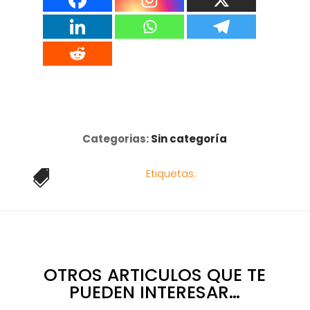
Categorias:
Sin categoría
Etiquetas:

OTROS ARTICULOS QUE TE
PUEDEN INTERESAR…