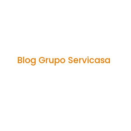
Mucha
Seguridad en
Playjonny
Casino para
España
Blog Grupo Servicasa