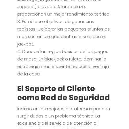
Jugador) elevado: A largo plazo,
proporcionan un mejor rendimiento teórico.
Establece objetivos de ganancias
realistas: Celebrar las pequeños triunfos es
más sostenible que centrarse solo con el
jackpot.
Conoce las reglas básicas de los juegos
de mesa: En blackjack o ruleta, dominar la
estrategia más eficiente reduce la ventaja
de la casa.
El Soporte al Cliente
como Red de Seguridad
Incluso en las mejores plataformas pueden
surgir dudas o un problema técnico. La
excelencia del servicio de atención al