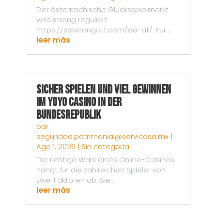
Der österreichische Glücksspielmarkt
wird streng reguliert
https://sspinanga.it.com/de-at/. Für...
leer más
Sicher spielen und viel gewinnen
im Yoyo Casino in der
Bundesrepublik
por
seguridad.patrimonial@servicasa.mx
|
Ago 1, 2026
|
Sin categoría
Die richtige Wahl eines Online-Casinos
hängt für die zahlreichen Spieler von
zwei Faktoren ab: Sie...
leer más