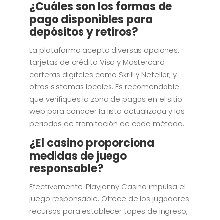
¿Cuáles son los formas de
pago disponibles para
depósitos y retiros?
La plataforma acepta diversas opciones:
tarjetas de crédito Visa y Mastercard,
carteras digitales como Skrill y Neteller, y
otros sistemas locales. Es recomendable
que verifiques la zona de pagos en el sitio
web para conocer la lista actualizada y los
periodos de tramitación de cada método.
¿El casino proporciona
medidas de juego
responsable?
Efectivamente. Playjonny Casino impulsa el
juego responsable. Ofrece de los jugadores
recursos para establecer topes de ingreso,