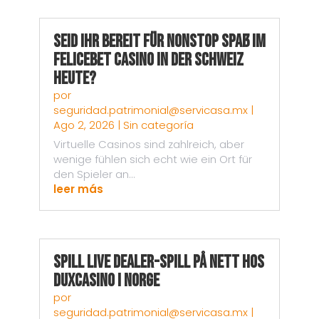
Seid ihr bereit für nonstop Spaß im
Felicebet Casino in der Schweiz
heute?
por
seguridad.patrimonial@servicasa.mx
|
Ago 2, 2026
|
Sin categoría
Virtuelle Casinos sind zahlreich, aber
wenige fühlen sich echt wie ein Ort für
den Spieler an...
leer más
Spill live dealer-spill på nett hos
DuxCasino i Norge
por
seguridad.patrimonial@servicasa.mx
|