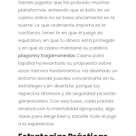
Siendo jugador que ha probado muchas
plataformas, entiendo que el éxito en un
casino online no se basa únicamente en la
suerte. Lo que realmente importa es la
confianza: tener fe en que el juego es
equitativo, en que tu dinero está protegido
y en que el casino mantiene su palabra.
playjonny tragamonedas
Casino para
España ha levantado su propuesta sobre
esos mismos fundamentos. Ha diseñado un
entorno donde puedes concentrarte en tu
estrategia y en divertirte, porque los
aspectos técnicos y de seguridad ya están
garantizados. Con esa base, cada partida
arranca con la mentalidad apropiada, algo
clave para elegir bien y sacarle todo el jugo
a la experiencia.