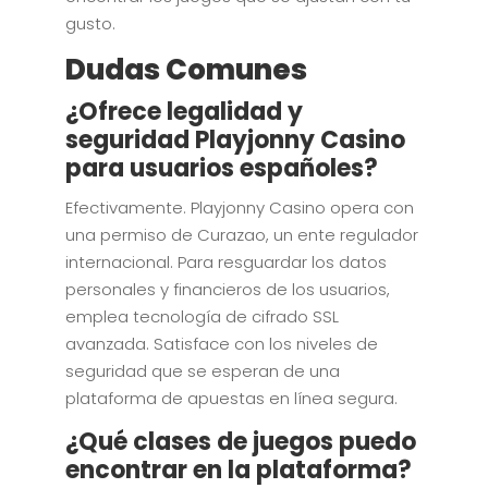
gusto.
Dudas Comunes
¿Ofrece legalidad y
seguridad Playjonny Casino
para usuarios españoles?
Efectivamente. Playjonny Casino opera con
una permiso de Curazao, un ente regulador
internacional. Para resguardar los datos
personales y financieros de los usuarios,
emplea tecnología de cifrado SSL
avanzada. Satisface con los niveles de
seguridad que se esperan de una
plataforma de apuestas en línea segura.
¿Qué clases de juegos puedo
encontrar en la plataforma?