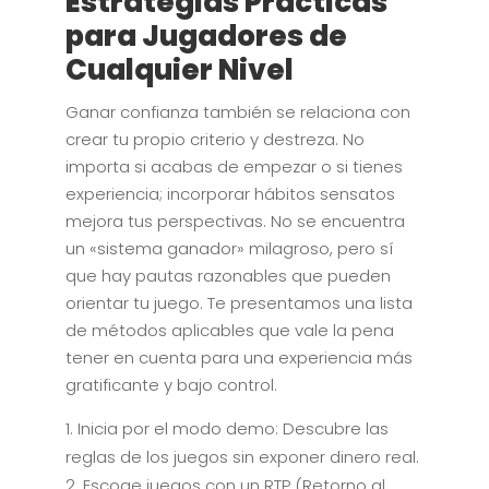
Estrategias Prácticas
para Jugadores de
Cualquier Nivel
Ganar confianza también se relaciona con
crear tu propio criterio y destreza. No
importa si acabas de empezar o si tienes
experiencia; incorporar hábitos sensatos
mejora tus perspectivas. No se encuentra
un «sistema ganador» milagroso, pero sí
que hay pautas razonables que pueden
orientar tu juego. Te presentamos una lista
de métodos aplicables que vale la pena
tener en cuenta para una experiencia más
gratificante y bajo control.
Inicia por el modo demo: Descubre las
reglas de los juegos sin exponer dinero real.
Escoge juegos con un RTP (Retorno al