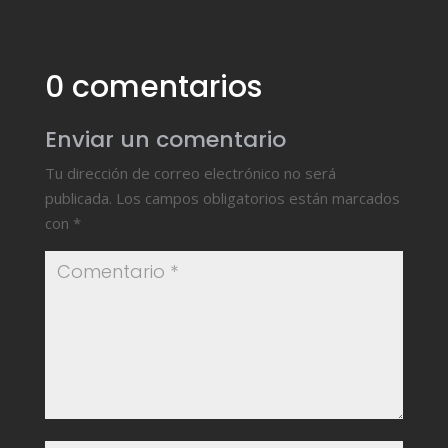
0 comentarios
Enviar un comentario
Tu dirección de correo electrónico no será
publicada.
Los campos obligatorios están marcados
con
*