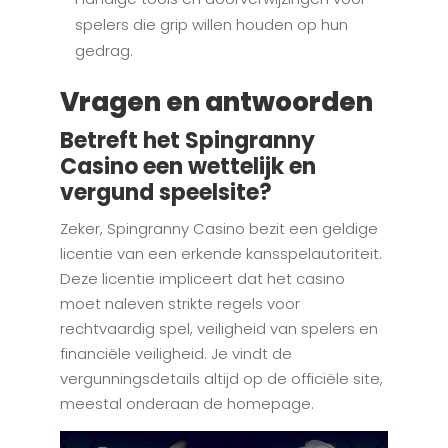
spelers die grip willen houden op hun
gedrag.
Vragen en antwoorden
Betreft het Spingranny
Casino een wettelijk en
vergund speelsite?
Zeker, Spingranny Casino bezit een geldige
licentie van een erkende kansspelautoriteit.
Deze licentie impliceert dat het casino
moet naleven strikte regels voor
rechtvaardig spel, veiligheid van spelers en
financiële veiligheid. Je vindt de
vergunningsdetails altijd op de officiële site,
meestal onderaan de homepage.