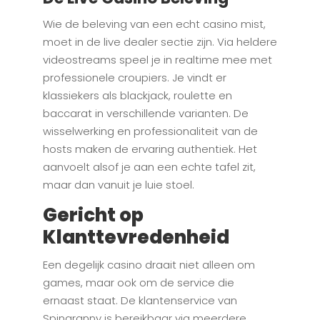
Wie de beleving van een echt casino mist,
moet in de live dealer sectie zijn. Via heldere
videostreams speel je in realtime mee met
professionele croupiers. Je vindt er
klassiekers als blackjack, roulette en
baccarat in verschillende varianten. De
wisselwerking en professionaliteit van de
hosts maken de ervaring authentiek. Het
aanvoelt alsof je aan een echte tafel zit,
maar dan vanuit je luie stoel.
Gericht op
Klanttevredenheid
Een degelijk casino draait niet alleen om
games, maar ook om de service die
ernaast staat. De klantenservice van
Spingranny is bereikbaar via meerdere