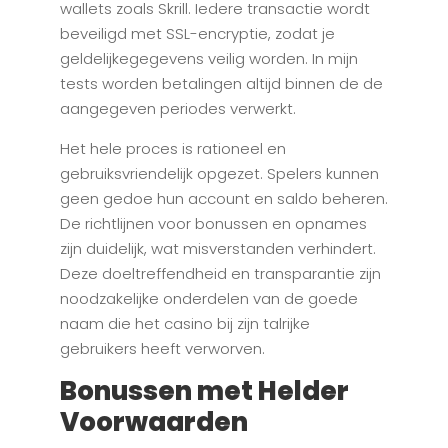
wallets zoals Skrill. Iedere transactie wordt
beveiligd met SSL-encryptie, zodat je
geldelijkegegevens veilig worden. In mijn
tests worden betalingen altijd binnen de de
aangegeven periodes verwerkt.
Het hele proces is rationeel en
gebruiksvriendelijk opgezet. Spelers kunnen
geen gedoe hun account en saldo beheren.
De richtlijnen voor bonussen en opnames
zijn duidelijk, wat misverstanden verhindert.
Deze doeltreffendheid en transparantie zijn
noodzakelijke onderdelen van de goede
naam die het casino bij zijn talrijke
gebruikers heeft verworven.
Bonussen met Helder
Voorwaarden