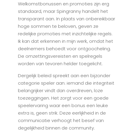
Welkomstbonussen en promoties zijn erg
standaard, maar Spingranny handelt het
transparant aan. In plaats van onbereikbaar
hoge sommen te beloven, geven ze
redelijke promoties met inzichtelijke regels.
Ik kan dat erkennen in mijn werk, omdat het
deelnemers behoedt voor ontgoocheling.
De omzettingsvereisten en spelregels
worden van tevoren helder toegelicht.
Dergelijk beleid spreekt aan een bijzonder
categorie speler aan: iemand die integriteit
belangrijker vindt dan overdreven, loze
toezeggingen. Het zorgt voor een goede
speelervaring waar een bonus een leuke
extra is, geen strik. Deze eerlijkheid in de
communicatie verhoogt het besef van
degelijkheid binnen de community.