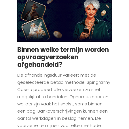
Binnen welke termijn worden
opvraagverzoeken
afgehandeld?
De afhandelingsduur varieert met de
geselecteerde betaalmethode. Spingranny
Casino probeert alle verzoeken zo snel
mogelijk af te handelen. Opnames naar e-
wallets zijn vaak het snelst, soms binnen
een dag. Bankoverschrijvingen kunnen een
aantal werkdagen in beslag nemen. De
voorziene termijnen voor elke methode