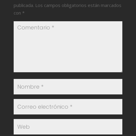
publicada.
Los campos obligatorios están marcados
con
*