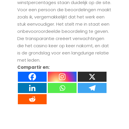
winstpercentages staan duidelijk op de site.
Voor een persoon die beoordelingen maakt
zoals ik, vergemakkelijkt dat het werk een
stuk eenvoudiger. Het stelt me in staat een
onbevooroordeelde beoordeling te geven.
Die transparantie creëert verwachtingen
die het casino keer op keer nakomt, en dat
is de grondslag voor een langdurige relatie
met leden.
Compartir en: