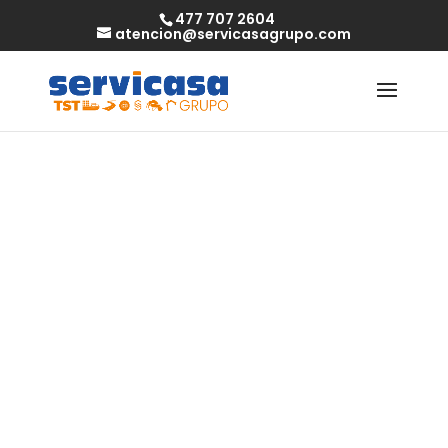
477 707 2604
atencion@servicasagrupo.com
Vertrouwd door
Duizenden
Oprechte