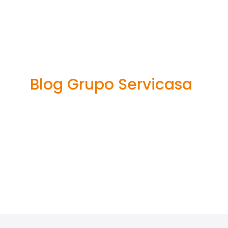
Gebruikers in de
regio met
Spingranny
Casino
Blog Grupo Servicasa