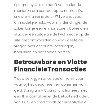
Spingranny Casino heeft verschillende
manieren om contact op te nemen. De
snelste manier is de 24/7 live chat voor
onmiddellijke hulp. Voor minder dringende
zaken kun je een e-mail sturen. Bovendien
staat er een uitgebreide FAQ-sectie op de
site met antwoorden op vaak gestelde
vragen over accounts, betalingen,
bonussen en het spelen op zich.
Betrouwbare en Vlotte
FinanciëleTransacties
Trouw verkrijgen of verspelen komt voor
vaak bij het deponeren en opnemen van
geld. Spingranny Casino functioneert met
een flink aantal bekende betaalmethoden,
van iDEAL en creditcards tot eigentijdse e-