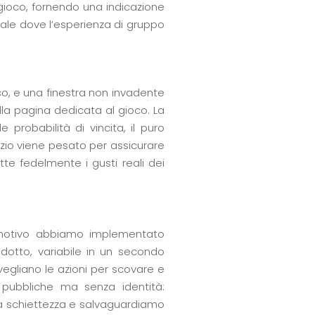
gioco, fornendo una indicazione
tale dove l’esperienza di gruppo
o, e una finestra non invadente
alla pagina dedicata al gioco. La
 probabilità di vincita, il puro
izio viene pesato per assicurare
tte fedelmente i gusti reali dei
 motivo abbiamo implementato
dotto, variabile in un secondo
rvegliano le azioni per scovare e
o pubbliche ma senza identità:
mo la schiettezza e salvaguardiamo