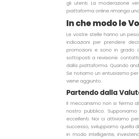
gli utenti. La moderazione ve
piattaforma online rimanga uno
In che modo le Vo
Le vostre stelle hanno un peso
indicazioni per prendere decis
promozioni e sono in grado di 
sottoposti a revisione: contatti
dalla piattaforma. Quando andi
Se notiamo un entusiasmo per le
viene aggiunto.
Partendo dalla Valuta
Il meccanismo non si ferma al
nostro pubblico. Supponiamo c
eccellenti. Noi ci attiviamo pe
successo, sviluppiamo quella di
in modo intelligente, investen