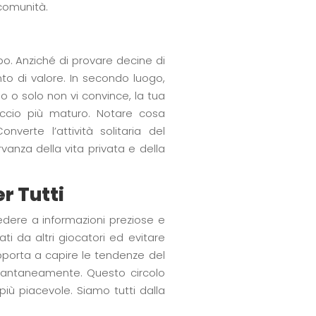
 comunità.
mpo. Anziché di provare decine di
to di valore. In secondo luogo,
 o solo non vi convince, la tua
ccio più maturo. Notare cosa
verte l’attività solitaria del
anza della vita privata e della
r Tutti
cedere a informazioni preziose e
ati da altri giocatori ed evitare
supporta a capire le tendenze del
istantaneamente. Questo circolo
iù piacevole. Siamo tutti dalla