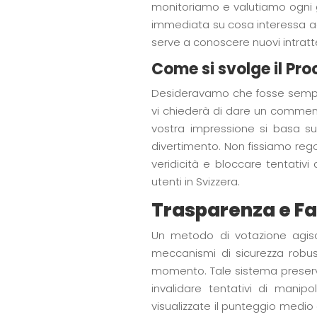
monitoriamo e valutiamo ogni g
immediata su cosa interessa agl
serve a conoscere nuovi intratt
Come si svolge il Pr
Desideravamo che fosse semplic
vi chiederà di dare un commento.
vostra impressione si basa su c
divertimento. Non fissiamo rego
veridicità e bloccare tentativi
utenti in Svizzera.
Trasparenza e Fai
Un metodo di votazione agis
meccanismi di sicurezza robus
momento. Tale sistema preserva l
invalidare tentativi di manip
visualizzate il punteggio medio e