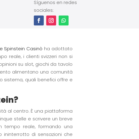
Síguenos en redes
sociales:
e Spinstein Casinò
ha adottato
 reale, i clienti svizzeri non si
opinioni su slot, giochi da tavolo
ommento alimentano una comunità
sistema, quali benefici offre e
tein?
nità al centro. È una piattaforma
inque stelle e scrivere un breve
i in tempo reale, formando una
ininterrotto di sensazioni che