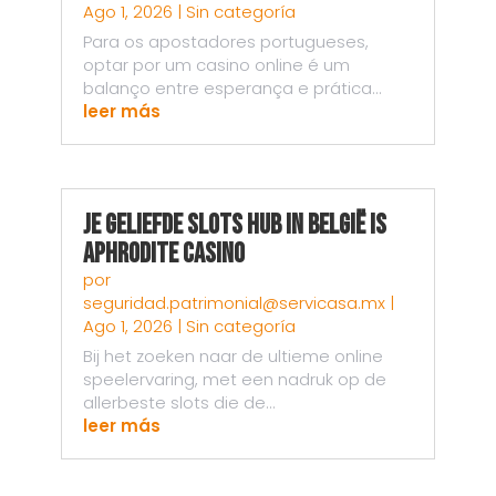
Ago 1, 2026
|
Sin categoría
Para os apostadores portugueses,
optar por um casino online é um
balanço entre esperança e prática...
leer más
Je Geliefde Slots Hub in België is
Aphrodite Casino
por
seguridad.patrimonial@servicasa.mx
|
Ago 1, 2026
|
Sin categoría
Bij het zoeken naar de ultieme online
speelervaring, met een nadruk op de
allerbeste slots die de...
leer más