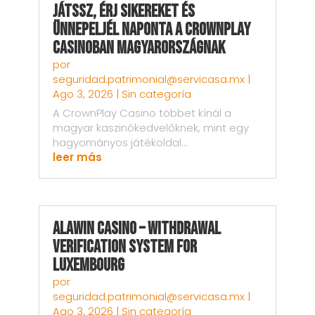
Játssz, Érj sikereket és
Ünnepeljél Naponta a CrownPlay
Casinoban Magyarországnak
por
seguridad.patrimonial@servicasa.mx
|
Ago 3, 2026
|
Sin categoría
A CrownPlay Casino többet kínál a
magyar kaszinókedvelőknek, mint egy
hagyományos játékoldal...
leer más
AlaWin Casino – Withdrawal
Verification System for
Luxembourg
por
seguridad.patrimonial@servicasa.mx
|
Ago 3, 2026
|
Sin categoría