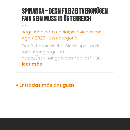
Spinanga – Denn Freizeitvergnügen
fair sein muss in Österreich
por
seguridad.patrimonial@servicasa.mx
|
Ago 1, 2026
|
Sin categoría
Der österreichische Glücksspielmarkt
wird streng reguliert
https://sspinanga.it.com/de-at/. Für...
leer más
« Entradas más antiguas