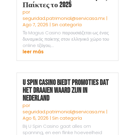
Παίκτες το 2025
por
seguridad.patrimonial@servicasa.mx
|
Ago 7, 2026
|
Sin categoría
Το Magius Casino παρουσιάζεται ως ένας
δυναμικός παίκτης στον ελληνικό χώρο του
online τζόγου,...
leer más
U Spin Casino Biedt Promoties Dat
Het Draaien Waard Zijn in
Nederland
por
seguridad.patrimonial@servicasa.mx
|
Ago 6, 2026
|
Sin categoría
Bij U Spin Casino gaat alles om
spanning, en een flinke hoeveelheid