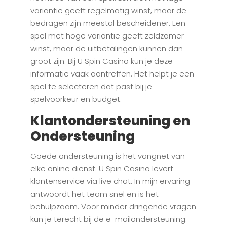
variantie geeft regelmatig winst, maar de
bedragen zijn meestal bescheidener. Een
spel met hoge variantie geeft zeldzamer
winst, maar de uitbetalingen kunnen dan
groot zijn. Bij U Spin Casino kun je deze
informatie vaak aantreffen. Het helpt je een
spel te selecteren dat past bij je
spelvoorkeur en budget.
Klantondersteuning en
Ondersteuning
Goede ondersteuning is het vangnet van
elke online dienst. U Spin Casino levert
klantenservice via live chat. In mijn ervaring
antwoordt het team snel en is het
behulpzaam. Voor minder dringende vragen
kun je terecht bij de e-mailondersteuning.