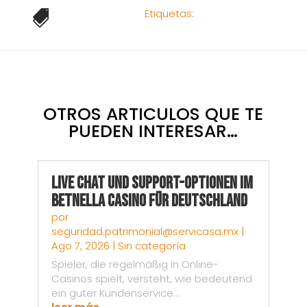
Etiquetas:

OTROS ARTICULOS QUE TE
PUEDEN INTERESAR…
Live Chat und Support-Optionen im
Betnella Casino für Deutschland
por
seguridad.patrimonial@servicasa.mx
|
Ago 7, 2026
|
Sin categoría
Spieler, die regelmäßig in Online-
Casinos spielt, versteht, wie bedeutend
ein guter Kundenservice...