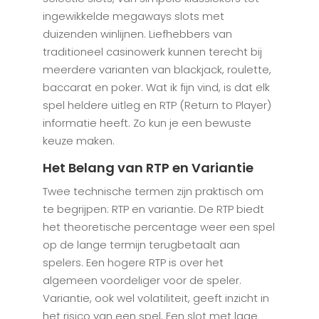
ingewikkelde megaways slots met
duizenden winlijnen. Liefhebbers van
traditioneel casinowerk kunnen terecht bij
meerdere varianten van blackjack, roulette,
baccarat en poker. Wat ik fijn vind, is dat elk
spel heldere uitleg en RTP (Return to Player)
informatie heeft. Zo kun je een bewuste
keuze maken.
Het Belang van RTP en Variantie
Twee technische termen zijn praktisch om
te begrijpen: RTP en variantie. De RTP biedt
het theoretische percentage weer een spel
op de lange termijn terugbetaalt aan
spelers. Een hogere RTP is over het
algemeen voordeliger voor de speler.
Variantie, ook wel volatiliteit, geeft inzicht in
het risico van een spel. Een slot met lage