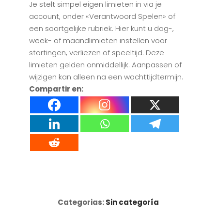
Je stelt simpel eigen limieten in via je
account, onder «Verantwoord Spelen» of
een soortgelijke rubriek. Hier kunt u dag-,
week- of maandlimieten instellen voor
stortingen, verliezen of speeltijd. Deze
limieten gelden onmiddellijk. Aanpassen of
wijzigen kan alleen na een wachttijdtermijn.
Compartir en:
Categorias:
Sin categoría