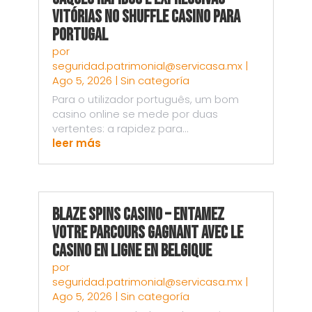
Vitórias no Shuffle Casino para
Portugal
por
seguridad.patrimonial@servicasa.mx
|
Ago 5, 2026
|
Sin categoría
Para o utilizador português, um bom
casino online se mede por duas
vertentes: a rapidez para...
leer más
Blaze Spins Casino – Entamez
votre parcours gagnant avec le
casino en ligne en Belgique
por
seguridad.patrimonial@servicasa.mx
|
Ago 5, 2026
|
Sin categoría