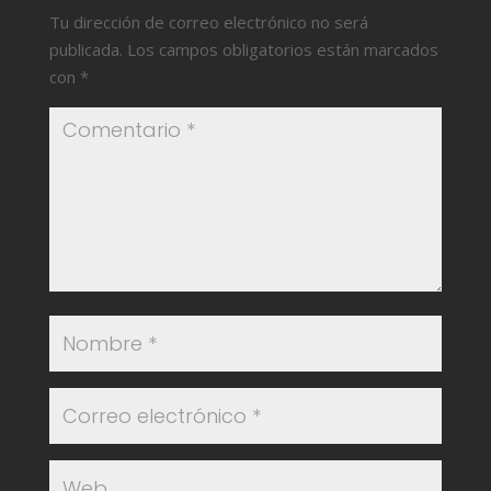
Tu dirección de correo electrónico no será
publicada.
Los campos obligatorios están marcados
con
*