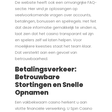
De website heeft ook een omvangrijke FAQ-
sectie. Hier vind je oplossingen op
veelvoorkomende vragen over accounts,
betalingen, bonussen en spelregels. Het feit
dat deze informatie gemakkelijk te vinden is,
laat zien dat het casino transparant wil zijn
en spelers zelf wil laten helpen. Voor
moeilijkere kwesties staat het team klaar.
Dat versterkt aan een gevoel van
betrouwbaarheid.
Betalingsverkeer:
Betrouwbare
Stortingen en Snelle
Opnamen
Een vakbekwaam casino herkent u aan
vlotte financiële verwerking. U Spin Casino