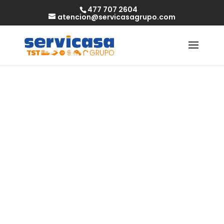
477 707 2604
atencion@servicasagrupo.com
U Spin Casino is
een Veilig
Casino voor