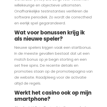
willekeurige en objectieve uitkomsten.
Onafhankelijke testinstanties verifiëren de
software periodiek. Zo wordt de correctheid
en eerlijk spel gegarandeerd.
Wat voor bonussen krijg ik
als nieuwe speler?
Nieuwe spelers krijgen vaak een startbonus.
In de meeste gevallen bestaat dat uit een
match bonus op je begin storting en een
set free spins. De recente details en
promoties staan op de promotiepagina van
de website. Raadpleeg voor de activatie
altijd de regels.
Werkt het casino ook op mijn
smartphone?