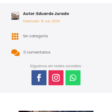
Autor: Eduardo Jurado
Publicado: 15 Jun, 2026

Sin categoría

0 comentarios
Síguenos en redes sociales: