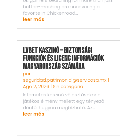
UK gamers searching for more than just
button-mashing are uncovering a
favorite in Chickenroad...
leer más
LVBet kaszinó – Biztonsági
funkciók és licenc információk
Magyarország számára
por
seguridad.patrimonial@servicasa.mx
|
Ago 2, 2026
|
Sin categoría
Internetes kaszinó választásakor a
játékos élmény mellett egy tényező
döntő: hogyan megbízható. Az...
leer más