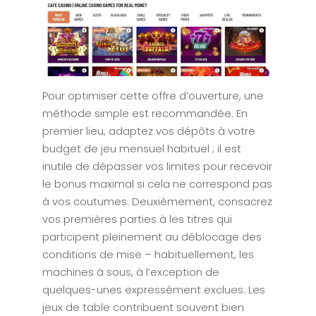
Pour optimiser cette offre d’ouverture, une
méthode simple est recommandée. En
premier lieu, adaptez vos dépôts à votre
budget de jeu mensuel habituel ; il est
inutile de dépasser vos limites pour recevoir
le bonus maximal si cela ne correspond pas
à vos coutumes. Deuxièmement, consacrez
vos premières parties à les titres qui
participent pleinement au déblocage des
conditions de mise – habituellement, les
machines à sous, à l’exception de
quelques-unes expressément exclues. Les
jeux de table contribuent souvent bien