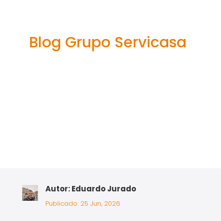
envie de jouer
au Canada
Blog Grupo Servicasa
Autor: Eduardo Jurado
Publicado: 25 Jun, 2026