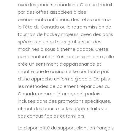
avec les joueurs canadiens. Cela se traduit
par des offres associées à des
événements nationaux, des fêtes comme
la Fête du Canada ou la retransmission de
tournois de hockey majeurs, avec des paris
spéciaux ou des tours gratuits sur des
machines à sous à thème adapté. Cette
personnalisation n’est pas insignifiante ; elle
crée un sentiment d’appartenance et
montre que le casino ne se contente pas
d’une approche uniforme globale. De plus,
les méthodes de paiement répandues au
Canada, comme Interac, sont parfois
incluses dans des promotions spécifiques,
offrant des bonus sur les dépôts faits via
ces canaux fiables et familiers.
La disponibilité du support client en français