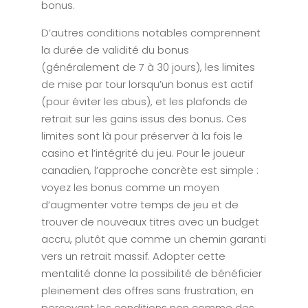
bonus.
D’autres conditions notables comprennent
la durée de validité du bonus
(généralement de 7 à 30 jours), les limites
de mise par tour lorsqu’un bonus est actif
(pour éviter les abus), et les plafonds de
retrait sur les gains issus des bonus. Ces
limites sont là pour préserver à la fois le
casino et l’intégrité du jeu. Pour le joueur
canadien, l’approche concrète est simple :
voyez les bonus comme un moyen
d’augmenter votre temps de jeu et de
trouver de nouveaux titres avec un budget
accru, plutôt que comme un chemin garanti
vers un retrait massif. Adopter cette
mentalité donne la possibilité de bénéficier
pleinement des offres sans frustration, en
percevant les conditions non comme des