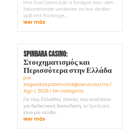
Hos DuxCasino kan vi fordype oss i den
fascinerende verdenen av live dealer-
spill rett fra Norge....
leer más
Spinbara Casino:
Στοιχηματισμός και
Περισσότερα στην Ελλάδα
por
seguridad.patrimonial@servicasa.mx
|
Ago 1, 2026
|
Sin categoría
Για τους Ελλαδίτες παίκτες που αναζητούν
για διαδικτυακή διασκέδαση, το Spinbara
είναι μια σελίδα...
leer más