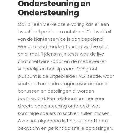
Ondersteuning en
Ondersteuning
Ook bij een vlekkeloze ervaring kan er een
kwestie of probleem ontstaan. De kwaliteit
van de klantenservice is dan bepalend.
Wonaco biedt ondersteuning via live chat
en e-mail. Tijdens mijn tests was de live
chat snel bereikbaar en de medewerker
vriendelijk en behulpzaam. Een groot
pluspunt is de uitgebreide FAQ-sectie, waar
veel voorkomende vragen over accounts,
bonussen en betalingen al worden
beantwoord. Een telefoonnummer voor
directe ondersteuning ontbreekt, wat
sommige spelers misschien zullen missen.
Over het algemeen lijkt het supportteam
bekwaam en gericht op snelle oplossingen.