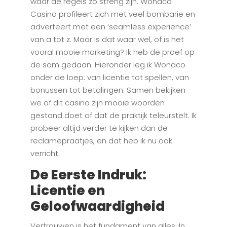
waar de regels zo streng zijn. Wonaco
Casino profileert zich met veel bombarie en
adverteert met een ‘seamless experience’
van a tot z. Maar is dat waar wel, of is het
vooral mooie marketing? Ik heb de proef op
de som gedaan. Hieronder leg ik Wonaco
onder de loep: van licentie tot spellen, van
bonussen tot betalingen. Samen bekijken
we of dit casino zijn mooie woorden
gestand doet of dat de praktijk teleurstelt. Ik
probeer altijd verder te kijken dan de
reclamepraatjes, en dat heb ik nu ook
verricht.
De Eerste Indruk:
Licentie en
Geloofwaardigheid
Vertrouwen is het fundament van alles. In