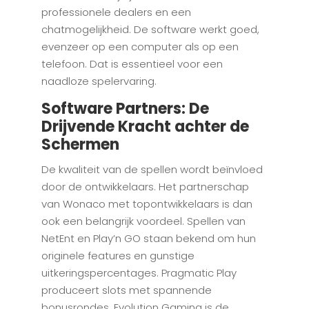
professionele dealers en een
chatmogelijkheid. De software werkt goed,
evenzeer op een computer als op een
telefoon. Dat is essentieel voor een
naadloze spelervaring.
Software Partners: De
Drijvende Kracht achter de
Schermen
De kwaliteit van de spellen wordt beïnvloed
door de ontwikkelaars. Het partnerschap
van Wonaco met topontwikkelaars is dan
ook een belangrijk voordeel. Spellen van
NetEnt en Play’n GO staan bekend om hun
originele features en gunstige
uitkeringspercentages. Pragmatic Play
produceert slots met spannende
bonusrondes. Evolution Gaming is de