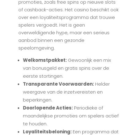
promoties, zoals free spins op nieuwe slots
of cashback-acties. Het casino beschikt ook
over een loyaliteitsprogramma dat trouwe
spelers vergoedt. Het is geen
overweldigende hype, maar een serieus
aanbod binnen een gezonde
speelomgeving.
Welkomstpakket:
Gewoonlijk een mix
van bonusgeld en gratis spins over de
eerste stortingen.
Transparante Voorwaarden:
Helder
weergave van de inzetvereisten en
beperkingen.
Doorlopende Acties:
Periodieke of
maandelijkse promoties om spelers actief
te houden.
Loyaliteitsbeloning:
Een programma dat