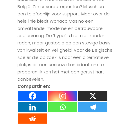
België. Zijn er verbeterpunten? Misschien
een telefoonlijn voor support. Maar over de
hele linie biedt Wonaco Casino een
omvattende, moderne en betrouwbare
spelervaring. De ‘hype’ is hier niet zonder
reden, maar gestoeld op een stevige basis
van kwaliteit en veiligheid. Voor de Belgische
speler die op zoek is naar een alternatieve
plek, is dit een serieuze kandidaat om te
proberen. Ik kan het met een gerust hart
aanbevelen.
Compartir en: