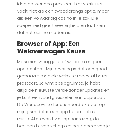
idee en Wonaco presteert hier sterk. Het
voelt niet als een tweederangs optie, maar
als een volwaardig casino in je zak. Die
soepelheid geeft veel vrijheid en laat zien
dat het casino modern is.
Browser of App: Een
Weloverwogen Keuze
Misschien vraag je je af waarom er geen
app bestaat. Mijn ervaring is dat een goed
gemaakte mobiele website meestal beter
presteert. Je wint opslagruimte, je hebt
altijd de nieuwste versie zonder updates en
je kunt eenvoudig wisselen van apparaat.
De Wonaco-site functioneerde zo vlot op
mijn gsm dat ik een app helemaal niet
miste. Alles werkt vlot op aanraking, de
beelden blijven scherp en het beheer van je