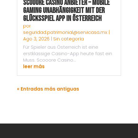
Scooore Casino Anbieter – Mobile
Gaming Unabhängigkeit mit der
Glücksspiel App in Österreich
por
seguridad.patrimonial@servicasa.mx
|
Ago 3, 2026
|
Sin categoría
Für Spieler aus Österreich ist eine
erstklassige Casino-App heute fast ein
Muss. Scooore Casino...
leer más
« Entradas más antiguas