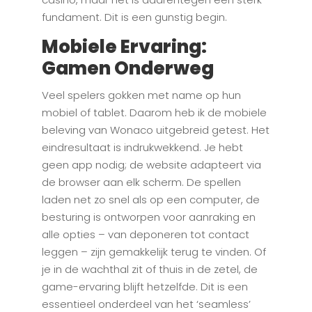
fundament. Dit is een gunstig begin.
Mobiele Ervaring:
Gamen Onderweg
Veel spelers gokken met name op hun
mobiel of tablet. Daarom heb ik de mobiele
beleving van Wonaco uitgebreid getest. Het
eindresultaat is indrukwekkend. Je hebt
geen app nodig; de website adapteert via
de browser aan elk scherm. De spellen
laden net zo snel als op een computer, de
besturing is ontworpen voor aanraking en
alle opties – van deponeren tot contact
leggen – zijn gemakkelijk terug te vinden. Of
je in de wachthal zit of thuis in de zetel, de
game-ervaring blijft hetzelfde. Dit is een
essentieel onderdeel van het ‘seamless’