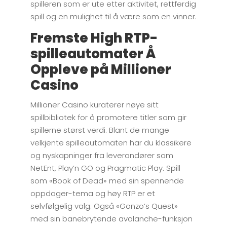
spilleren som er ute etter aktivitet, rettferdig
spill og en mulighet til å være som en vinner.
Fremste High RTP-
spilleautomater Å
Oppleve på Millioner
Casino
Millioner Casino kuraterer nøye sitt
spillbibliotek for å promotere titler som gir
spillerne størst verdi. Blant de mange
velkjente spilleautomaten har du klassikere
og nyskapninger fra leverandører som
NetEnt, Play’n GO og Pragmatic Play. Spill
som «Book of Dead» med sin spennende
oppdager-tema og høy RTP er et
selvfølgelig valg. Også «Gonzo’s Quest»
med sin banebrytende avalanche-funksjon