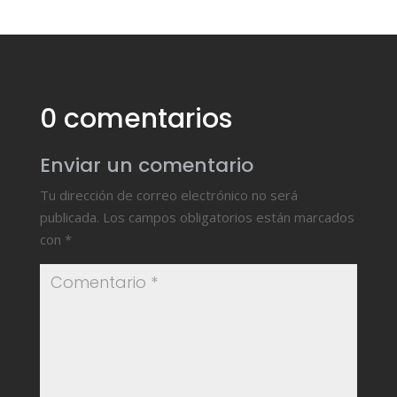
0 comentarios
Enviar un comentario
Tu dirección de correo electrónico no será
publicada.
Los campos obligatorios están marcados
con
*