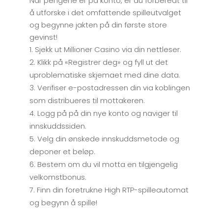
Når pengene er på konto, er du forberedt til
å utforske i det omfattende spilleutvalget
og begynne jakten på din første store
gevinst!
Sjekk ut Millioner Casino via din nettleser.
Klikk på «Registrer deg» og fyll ut det
uproblematiske skjemaet med dine data.
Verifiser e-postadressen din via koblingen
som distribueres til mottakeren.
Logg på på din nye konto og naviger til
innskuddssiden.
Velg din ønskede innskuddsmetode og
deponer et beløp.
Bestem om du vil motta en tilgjengelig
velkomstbonus.
Finn din foretrukne High RTP-spilleautomat
og begynn å spille!