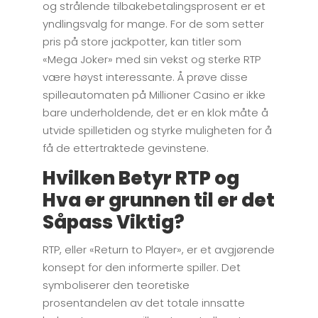
og strålende tilbakebetalingsprosent er et
yndlingsvalg for mange. For de som setter
pris på store jackpotter, kan titler som
«Mega Joker» med sin vekst og sterke RTP
være høyst interessante. Å prøve disse
spilleautomaten på Millioner Casino er ikke
bare underholdende, det er en klok måte å
utvide spilletiden og styrke muligheten for å
få de ettertraktede gevinstene.
Hvilken Betyr RTP og
Hva er grunnen til er det
Såpass Viktig?
RTP, eller «Return to Player», er et avgjørende
konsept for den informerte spiller. Det
symboliserer den teoretiske
prosentandelen av det totale innsatte