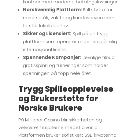
kontoer med moderne betalingsløsninger.
Norskvennlig Plattform:
Full støtte for
norsk språk, valuta og kundeservice som
forstår lokale behov.
Sikker og Lisensiert:
Spill på en trygg
plattform som opererer under en pålitelig
internasjonal lisens.
Spennende Kampanjer:
Jevnlige tilbud,
gratisspinn og turneringer som holder
spenningen på topp hele året.
Trygg Spilleopplevelse
og Brukerstøtte for
Norske Brukere
På Millioner Casino blir sikkerheten og
velværet til spillerne meget alvorlig.
Plattformen bruker sofistikert SSL-kryptering