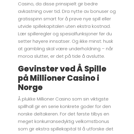
Casino, da disse prinsipielt gir bedre
avkastning over tid. Dra nytte av bonuser og
gratisspinn smart for å prøve nye spill eller
utvide spillekapitalen uten ekstra kostnad.
Lær spilleregler og spesialfunksjoner før du
setter høyere innsatser. Og ikke minst: husk
at gambling skal være underholdning – når
moroa slutter, er det på tide å avslutte.
Gevinster ved Å Spille
på Millioner Casino i
Norge
Å plukke Millioner Casino som sin viktigste
spillhall gir en serie konkrete goder for den
norske deltakeren. For det første tilbys en
meget konkurransedyktig velkomstbonus
som gir ekstra spillekapital til å utforske det