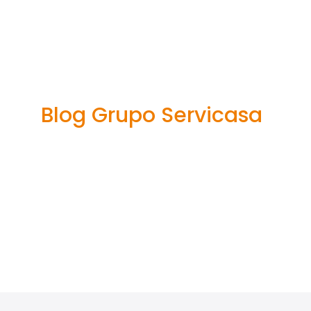
spilleautomater
og Ta raske
gevinster i
Norge
Blog Grupo Servicasa