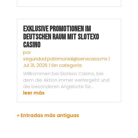
Exklusive Promotionen im
deutschen Raum mit Slotexo
Casino
por
seguridad.patrimonial@servicasa.mx
|
Jul 31, 2026
|
Sin categoría
Willkommen bei Slotexo Casino, bei
dem die Aktion immer weitergeht und
die besonderen Angebote für...
leer más
« Entradas más antiguas