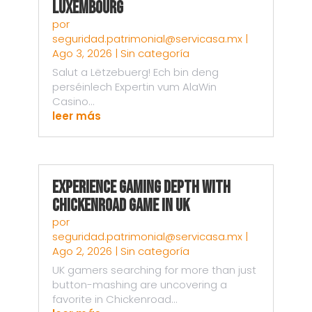
Luxembourg
por
seguridad.patrimonial@servicasa.mx
|
Ago 3, 2026
|
Sin categoría
Salut a Lëtzebuerg! Ech bin deng
perséinlech Expertin vum AlaWin
Casino...
leer más
Experience Gaming Depth with
Chickenroad Game in UK
por
seguridad.patrimonial@servicasa.mx
|
Ago 2, 2026
|
Sin categoría
UK gamers searching for more than just
button-mashing are uncovering a
favorite in Chickenroad...