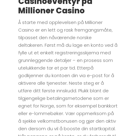
Casinoeventyr på
Millioner Casino
Å starte med opplevelsen på Millioner
Casino er en lett og rask fremgangsmåte,
tilpasset den nåværende norske
deltakeren. Først må du lage en konto ved å
fylle ut et enkelt registreringsskjema med
grunnleggende detaljer – en prosess som
utelukkende tar et par tid. Etterpå
godkjenner du kontoen din via e-post for å
aktivere alle tjenester. Neste steg er å
utføre ditt første innskudd. Plukk blant de
tilgjengelige betalingsmetodene som er
egnet for Norge, som for eksempel bankkort
eller e-lommebøker. Vær oppmerksom på
å sjekke velkomstbonusen og gjør den aktiv
den dersom du vil å booste din startkapital.