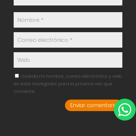
Guarda mi nombre, correo electrónico y web
en este navegador para la próxima vez que
comente.
Enviar comentario