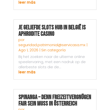
leer más
Je Geliefde Slots Hub in België is
Aphrodite Casino
por
seguridad.patrimonial@servicasa.mx
|
Ago 1, 2026
|
Sin categoría
Bij het zoeken naar de ultieme online
speelervaring, met een nadruk op de
allerbeste slots die de...
leer más
Spinanga – Denn Freizeitvergnügen
fair sein muss in Österreich
por