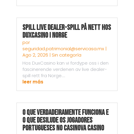
Spill live dealer-spill på nett hos
DuxCasino i Norge
por
seguridad.patrimonial@servicasa.mx
|
Ago 2, 2026
|
Sin categoría
Hos DuxCasino kan vi fordype oss i den
fascinerende verdenen av live dealer-
spill rett fra Norge....
leer más
O Que Verdadeiramente Funciona e
o Que Desilude os Jogadores
Portugueses no Casinova Casino