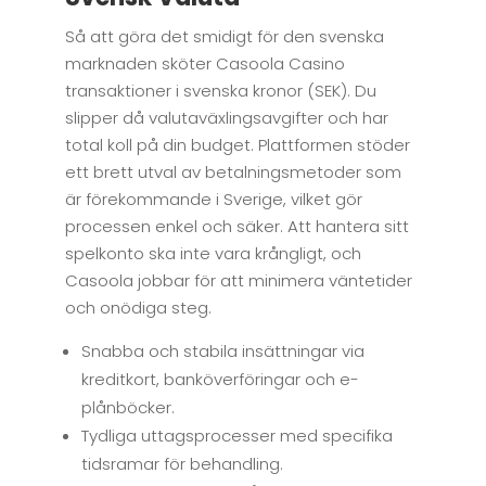
Så att göra det smidigt för den svenska
marknaden sköter Casoola Casino
transaktioner i svenska kronor (SEK). Du
slipper då valutaväxlingsavgifter och har
total koll på din budget. Plattformen stöder
ett brett utval av betalningsmetoder som
är förekommande i Sverige, vilket gör
processen enkel och säker. Att hantera sitt
spelkonto ska inte vara krångligt, och
Casoola jobbar för att minimera väntetider
och onödiga steg.
Snabba och stabila insättningar via
kreditkort, banköverföringar och e-
plånböcker.
Tydliga uttagsprocesser med specifika
tidsramar för behandling.