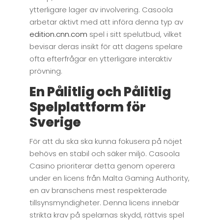
ytterligare lager av involvering. Casoola
arbetar aktivt med att införa denna typ av
edition.cnn.com
spel i sitt spelutbud, vilket
bevisar deras insikt för att dagens spelare
ofta efterfrågar en ytterligare interaktiv
prövning.
En Pålitlig och Pålitlig
Spelplattform för
Sverige
För att du ska ska kunna fokusera på nöjet
behövs en stabil och säker miljö. Casoola
Casino prioriterar detta genom operera
under en licens från Malta Gaming Authority,
en av branschens mest respekterade
tillsynsmyndigheter. Denna licens innebär
strikta krav på spelarnas skydd, rättvis spel