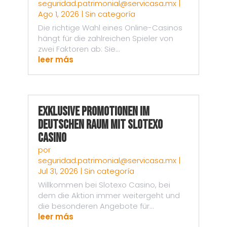
seguridad.patrimonial@servicasa.mx
|
Ago 1, 2026
|
Sin categoría
Die richtige Wahl eines Online-Casinos
hängt für die zahlreichen Spieler von
zwei Faktoren ab: Sie...
leer más
Exklusive Promotionen im
deutschen Raum mit Slotexo
Casino
por
seguridad.patrimonial@servicasa.mx
|
Jul 31, 2026
|
Sin categoría
Willkommen bei Slotexo Casino, bei
dem die Aktion immer weitergeht und
die besonderen Angebote für...
leer más