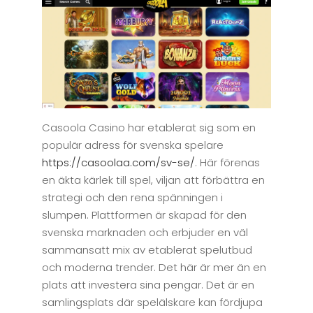
Casoola Casino har etablerat sig som en
populär adress för svenska spelare
https://casoolaa.com/sv-se/
. Här förenas
en äkta kärlek till spel, viljan att förbättra en
strategi och den rena spänningen i
slumpen. Plattformen är skapad för den
svenska marknaden och erbjuder en väl
sammansatt mix av etablerat spelutbud
och moderna trender. Det här är mer än en
plats att investera sina pengar. Det är en
samlingsplats där spelälskare kan fördjupa