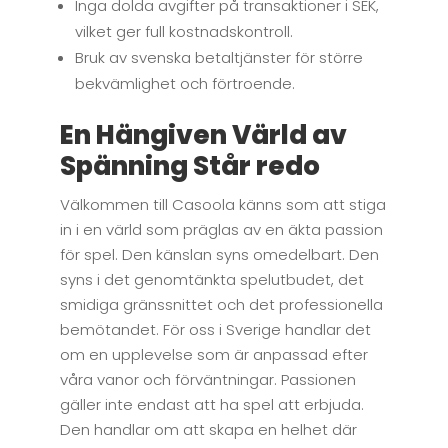
Inga dolda avgifter på transaktioner i SEK,
vilket ger full kostnadskontroll.
Bruk av svenska betaltjänster för större
bekvämlighet och förtroende.
En Hängiven Värld av
Spänning Står redo
Välkommen till Casoola känns som att stiga
in i en värld som präglas av en äkta passion
för spel. Den känslan syns omedelbart. Den
syns i det genomtänkta spelutbudet, det
smidiga gränssnittet och det professionella
bemötandet. För oss i Sverige handlar det
om en upplevelse som är anpassad efter
våra vanor och förväntningar. Passionen
gäller inte endast att ha spel att erbjuda.
Den handlar om att skapa en helhet där