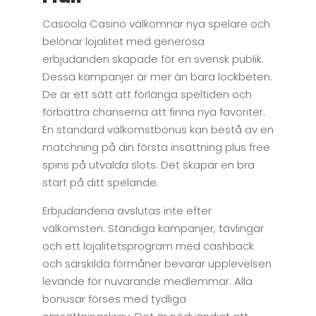
Casoola Casino välkomnar nya spelare och
belönar lojalitet med generösa
erbjudanden skapade för en svensk publik.
Dessa kampanjer är mer än bara lockbeten.
De är ett sätt att förlänga speltiden och
förbättra chanserna att finna nya favoriter.
En standard välkomstbonus kan bestå av en
matchning på din första insättning plus free
spins på utvalda slots. Det skapar en bra
start på ditt spelande.
Erbjudandena avslutas inte efter
välkomsten. Ständiga kampanjer, tävlingar
och ett lojalitetsprogram med cashback
och särskilda förmåner bevarar upplevelsen
levande för nuvarande medlemmar. Alla
bonusar förses med tydliga