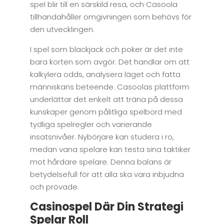
spel blir till en särskild resa, och Casoola
tillhandahåller omgivningen som behövs för
den utvecklingen.
I spel som blackjack och poker är det inte
bara korten som avgör. Det handlar om att
kalkylera odds, analysera läget och fatta
människans beteende. Casoolas plattform
underlättar det enkelt att träna på dessa
kunskaper genom pålitliga spelbord med
tydliga spelregler och varierande
insatsnivåer. Nybörjare kan studera i ro,
medan vana spelare kan testa sina taktiker
mot hårdare spelare. Denna balans är
betydelsefull för att alla ska vara inbjudna
och prövade.
Casinospel Där Din Strategi
Spelar Roll