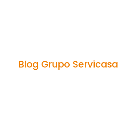
Engagemang,
Färdighet och
Lycka för
Besökare i
Sverige
Blog Grupo Servicasa