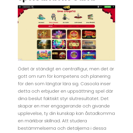
Ödet är ständigt en centralfigur, men det är
gott om rum för kompetens och planering
för den som längtar lära sig. Casoola inser
detta och erbjuder en uppsättning spel där
dina beslut faktiskt styr slutresultatet. Det
skapar en mer engagerande och givande
upplevelse, ty din kunskap kan åstadkomma
en märkbar skillnad. Att studera
bestämmelserna och detaljerna i dessa