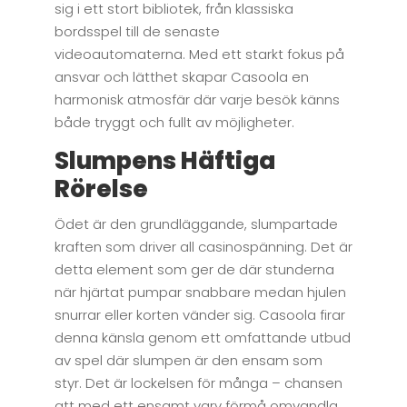
sig i ett stort bibliotek, från klassiska
bordsspel till de senaste
videoautomaterna. Med ett starkt fokus på
ansvar och lätthet skapar Casoola en
harmonisk atmosfär där varje besök känns
både tryggt och fullt av möjligheter.
Slumpens Häftiga
Rörelse
Ödet är den grundläggande, slumpartade
kraften som driver all casinospänning. Det är
detta element som ger de där stunderna
när hjärtat pumpar snabbare medan hjulen
snurrar eller korten vänder sig. Casoola firar
denna känsla genom ett omfattande utbud
av spel där slumpen är den ensam som
styr. Det är lockelsen för många – chansen
att med ett ensamt varv förmå omvandla