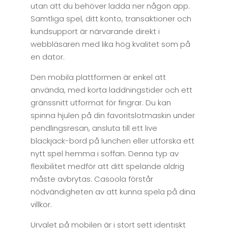
utan att du behöver ladda ner någon app.
Samtliga spel, ditt konto, transaktioner och
kundsupport är närvarande direkt i
webbläsaren med lika hög kvalitet som på
en dator.
Den mobila plattformen är enkel att
använda, med korta laddningstider och ett
gränssnitt utformat för fingrar. Du kan
spinna hjulen på din favoritslotmaskin under
pendlingsresan, ansluta till ett live
blackjack-bord på lunchen eller utforska ett
nytt spel hemma i soffan. Denna typ av
flexibilitet medför att ditt spelande aldrig
måste avbrytas. Casoola förstår
nödvändigheten av att kunna spela på dina
villkor.
Urvalet på mobilen är i stort sett identiskt