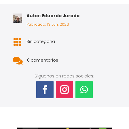
Autor: Eduardo Jurado
Publicado: 13 Jun, 2026

Sin categoría

0 comentarios
Síguenos en redes sociales: