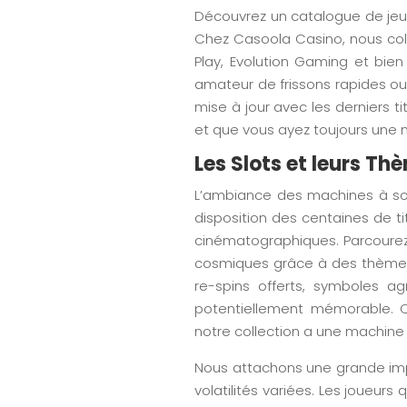
Découvrez un catalogue de jeux 
Chez Casoola Casino, nous colla
Play, Evolution Gaming et bie
amateur de frissons rapides ou
mise à jour avec les derniers t
et que vous ayez toujours une n
Les Slots et leurs T
L’ambiance des machines à sous
disposition des centaines de ti
cinématographiques. Parcourez
cosmiques grâce à des thèmes 
re-spins offerts, symboles ag
potentiellement mémorable. Q
notre collection a une machin
Nous attachons une grande impo
volatilités variées. Les joueurs