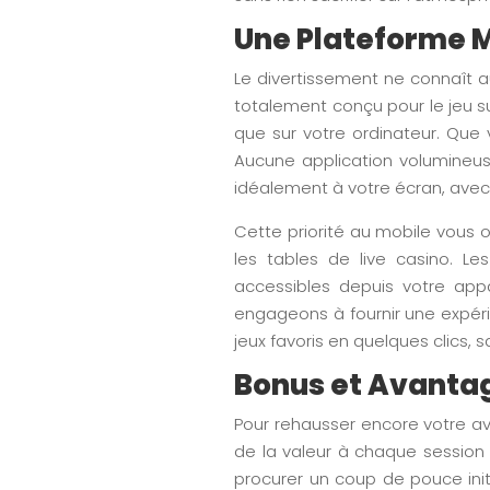
Une Plateforme 
Le divertissement ne connaît au
totalement conçu pour le jeu s
que sur votre ordinateur. Que 
Aucune application volumineus
idéalement à votre écran, avec
Cette priorité au mobile vous o
les tables de live casino. L
accessibles depuis votre ap
engageons à fournir une expérie
jeux favoris en quelques clics, 
Bonus et Avanta
Pour rehausser encore votre a
de la valeur à chaque session 
procurer un coup de pouce init