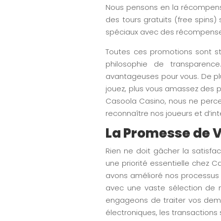
Nous pensons en la récompense
des tours gratuits (free spins)
spéciaux avec des récompense
Toutes ces promotions sont st
philosophie de transparence
avantageuses pour vous. De plus
jouez, plus vous amassez des p
Casoola Casino, nous ne perc
reconnaître nos joueurs et d’inte
La Promesse de 
Rien ne doit gâcher la satisf
une priorité essentielle chez 
avons amélioré nos processus de
avec une vaste sélection de
engageons de traiter vos dem
électroniques, les transactions