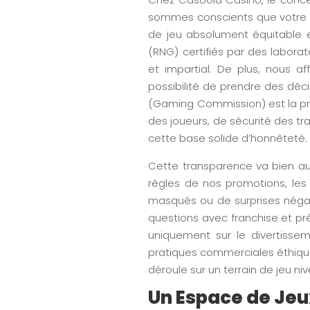
sommes conscients que votre c
de jeu absolument équitable e
(RNG) certifiés par des labora
et impartial. De plus, nous a
possibilité de prendre des déc
(Gaming Commission) est la pre
des joueurs, de sécurité des tr
cette base solide d’honnêteté.
Cette transparence va bien au
règles de nos promotions, les
masqués ou de surprises négat
questions avec franchise et pré
uniquement sur le divertisse
pratiques commerciales éthique
déroule sur un terrain de jeu niv
Un Espace de Jeu