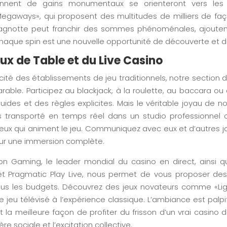
nnent de gains monumentaux se orienteront vers les ti
egaways», qui proposent des multitudes de milliers de faç
 cagnotte peut franchir des sommes phénoménales, ajouten
chaque spin est une nouvelle opportunité de découverte et 
ux de Table et du Live Casino
cité des établissements de jeu traditionnels, notre section 
able. Participez au blackjack, à la roulette, au baccara ou 
luides et des règles explicites. Mais le véritable joyau de n
tes transporté en temps réel dans un studio professionnel 
ux qui animent le jeu. Communiquez avec eux et d’autres jou
ur une immersion complète.
ion Gaming, le leader mondial du casino en direct, ainsi q
et Pragmatic Play Live, nous permet de vous proposer d
ous les budgets. Découvrez des jeux novateurs comme «Lig
e jeu télévisé à l’expérience classique. L’ambiance est palp
st la meilleure façon de profiter du frisson d’un vrai casino 
ère sociale et l’excitation collective.