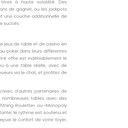
tres à haute volatilité. Des
ons de gagner, ou les jackpots
t une couche additionnelle de
de succès.
de jeux de table et de casino en
au poker dans leurs différentes
otre offre est indéniablement le
ou à une table réelle, avec de
eurs via le chat, et profitez de
u’avec d’autres partenaires de
es nombreuses tables avec des
htning Roulette» ou «Monopoly
itante, le rythme est soutenu et
depuis le confort de votre foyer,