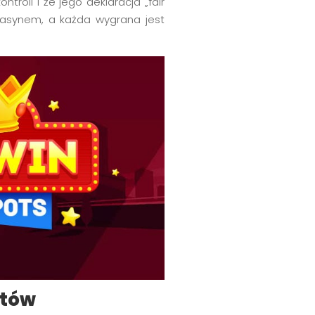
troli i że jego deklaracja „fair
kasynem, a każda wygrana jest
ytów