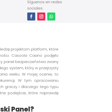
Síguenos en redes
sociales:
śledzę projektom platform, które
lności. Casoola Casino podjęło
rty panel bezpieczeństwa zwany
dego system, który w przejrzysty
ania wieku. W mojej ocenie, to
nkurencji. W tym opracowaniu
ich graczy i dlaczego tego typu
tne podejście, które naprawdę
ski Panel?