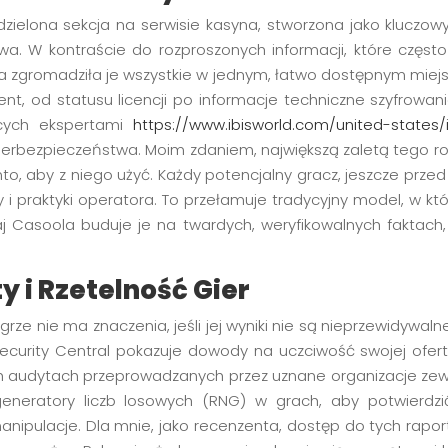
dzielona sekcja na serwisie kasyna, stworzona jako kluczow
twa. W kontraście do rozproszonych informacji, które częs
la zgromadziła je wszystkie w jednym, łatwo dostępnym miej
t, od statusu licencji po informacje techniczne szyfrowan
cych ekspertami
https://www.ibisworld.com/united-states/
erbezpieczeństwa. Moim zdaniem, największą zaletą tego ro
to, aby z niego użyć. Każdy potencjalny gracz, jeszcze prze
y i praktyki operatora. To przełamuje tradycyjny model, w k
j Casoola buduje je na twardych, weryfikowalnych faktach,
y i Rzetelność Gier
grze nie ma znaczenia, jeśli jej wyniki nie są nieprzewidywal
ecurity Central pokazuje dowody na uczciwość swojej ofert
 audytach przeprowadzanych przez uznane organizacje zewnęt
generatory liczb losowych (RNG) w grach, aby potwierdzić
anipulacje. Dla mnie, jako recenzenta, dostęp do tych rapor