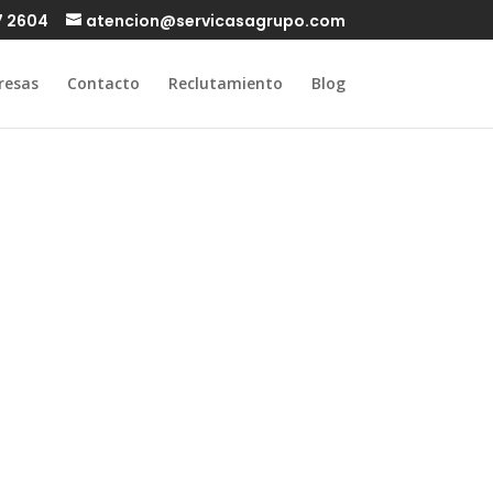
7 2604
atencion@servicasagrupo.com
resas
Contacto
Reclutamiento
Blog
twa Open
y Panel
Polski