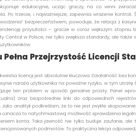
unkcjonuje edukacyjnie, ucząc graczy, na co winni zwra
la. Po trzecie, i najważniejsze, zapewnia wrażenie kontroli
odzenia” bezpieczeństwem, powoduje, że relacja z kasynem
ndencję przyszłości – gracze w coraz większym stopniu b
y Central w Polsce, nie tylko zwiększa standardy, ale tak
 użytkowników.
 Pełna Przejrzystość Licencji S
stia licencji jest absolutnie kluczowa. Działalność bez kon
synie naraża użytkownika na poważne ryzyko, w tym utratę 
wiązuje ten problem w sposób genialnie prosty. Panel wpr
aktualna) oraz bezpośrednie linki do odpowiednich rejestr
 Jako analityk podkreślam, że to nie jest zwykłe skopiowan
cza oznacza to natychmiastową możliwość sprawdzenia legal
niem konta. Taka jawność nie tylko buduje zaufanie, ale t
licencjonowanych podmiotów. To praktyczna lekcja odpowiedzi