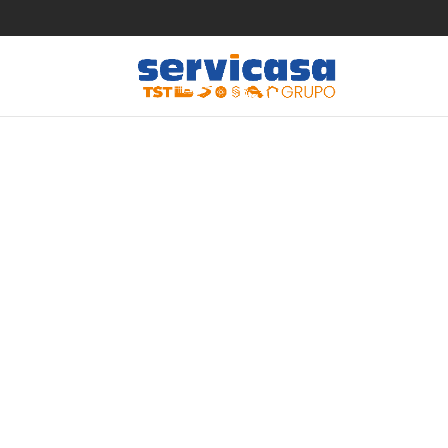
Centrum
Casoola
Bezpi