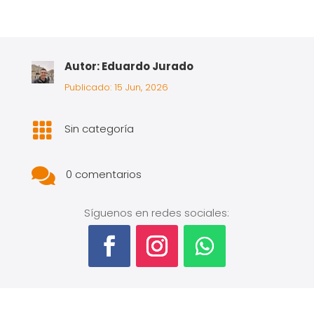
Autor: Eduardo Jurado
Publicado: 15 Jun, 2026

Sin categoría

0 comentarios
Síguenos en redes sociales: