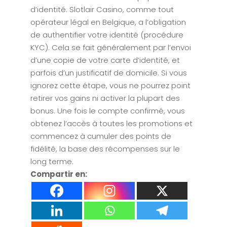
d’identité. Slotlair Casino, comme tout
opérateur légal en Belgique, a l’obligation
de authentifier votre identité (procédure
KYC). Cela se fait généralement par l’envoi
d’une copie de votre carte d’identité, et
parfois d’un justificatif de domicile. Si vous
ignorez cette étape, vous ne pourrez point
retirer vos gains ni activer la plupart des
bonus. Une fois le compte confirmé, vous
obtenez l’accès à toutes les promotions et
commencez à cumuler des points de
fidélité, la base des récompenses sur le
long terme.
Compartir en: