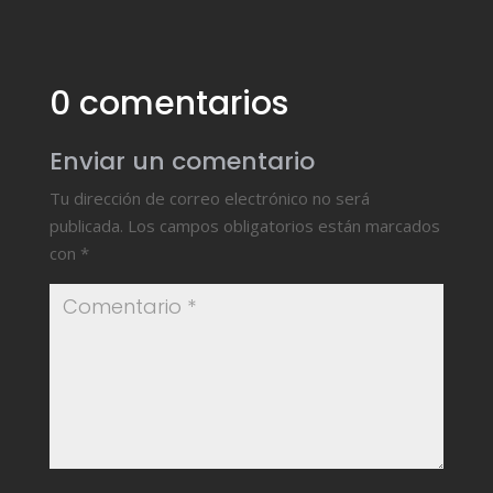
0 comentarios
Enviar un comentario
Tu dirección de correo electrónico no será
publicada.
Los campos obligatorios están marcados
con
*