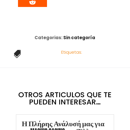
Categorias:
Sin categoría
Etiquetas:

OTROS ARTICULOS QUE TE
PUEDEN INTERESAR…
Η Πλήρης Ανάλυσή μας για