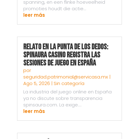
spanning, en een flinke hoeveelheid
promoties houdt die actie...
leer más
Relato en la punta de los dedos:
Spinaura Casino registra las
sesiones de juego en España
por
seguridad.patrimonial@servicasa.mx
|
Ago 5, 2026
|
Sin categoría
La industria del juego online en España
ya no discute sobre transparencia
spinsaura.com. La exige....
leer más