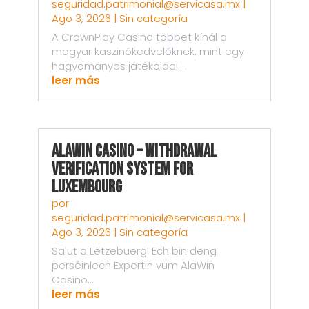
seguridad.patrimonial@servicasa.mx
|
Ago 3, 2026
|
Sin categoría
A CrownPlay Casino többet kínál a
magyar kaszinókedvelőknek, mint egy
hagyományos játékoldal...
leer más
AlaWin Casino – Withdrawal
Verification System for
Luxembourg
por
seguridad.patrimonial@servicasa.mx
|
Ago 3, 2026
|
Sin categoría
Salut a Lëtzebuerg! Ech bin deng
perséinlech Expertin vum AlaWin
Casino...
leer más