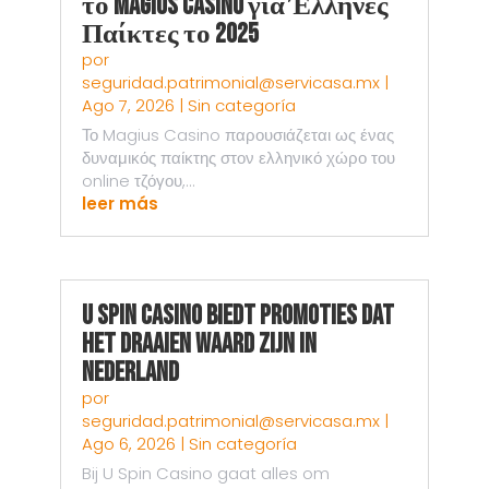
το Magius Casino για Έλληνες
Παίκτες το 2025
por
seguridad.patrimonial@servicasa.mx
|
Ago 7, 2026
|
Sin categoría
Το Magius Casino παρουσιάζεται ως ένας
δυναμικός παίκτης στον ελληνικό χώρο του
online τζόγου,...
leer más
U Spin Casino Biedt Promoties Dat
Het Draaien Waard Zijn in
Nederland
por
seguridad.patrimonial@servicasa.mx
|
Ago 6, 2026
|
Sin categoría
Bij U Spin Casino gaat alles om