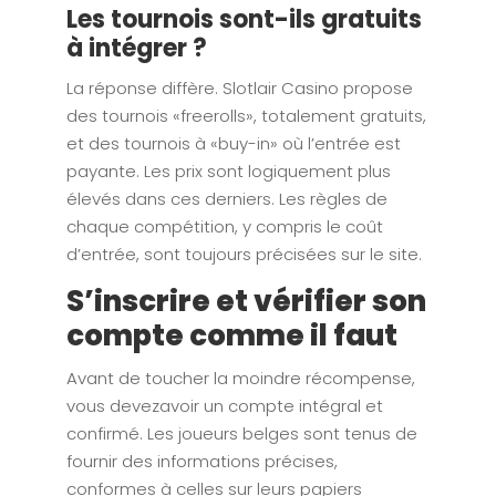
Les tournois sont-ils gratuits
à intégrer ?
La réponse diffère. Slotlair Casino propose
des tournois «freerolls», totalement gratuits,
et des tournois à «buy-in» où l’entrée est
payante. Les prix sont logiquement plus
élevés dans ces derniers. Les règles de
chaque compétition, y compris le coût
d’entrée, sont toujours précisées sur le site.
S’inscrire et vérifier son
compte comme il faut
Avant de toucher la moindre récompense,
vous devezavoir un compte intégral et
confirmé. Les joueurs belges sont tenus de
fournir des informations précises,
conformes à celles sur leurs papiers