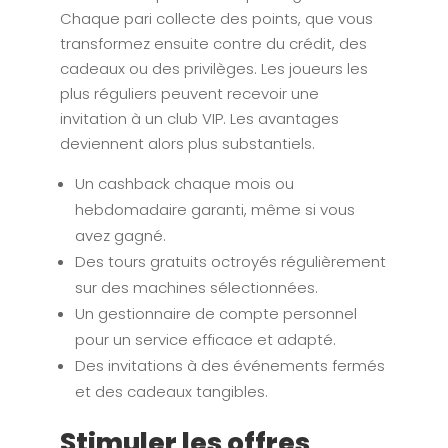
Chaque pari collecte des points, que vous
transformez ensuite contre du crédit, des
cadeaux ou des privilèges. Les joueurs les
plus réguliers peuvent recevoir une
invitation à un club VIP. Les avantages
deviennent alors plus substantiels.
Un cashback chaque mois ou
hebdomadaire garanti, même si vous
avez gagné.
Des tours gratuits octroyés régulièrement
sur des machines sélectionnées.
Un gestionnaire de compte personnel
pour un service efficace et adapté.
Des invitations à des événements fermés
et des cadeaux tangibles.
Stimuler les offres