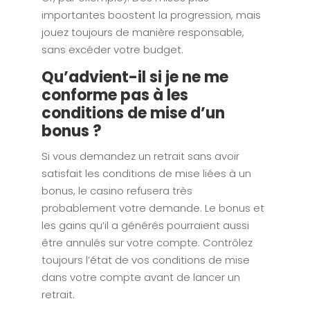
importantes boostent la progression, mais
jouez toujours de manière responsable,
sans excéder votre budget.
Qu’advient-il si je ne me
conforme pas à les
conditions de mise d’un
bonus ?
Si vous demandez un retrait sans avoir
satisfait les conditions de mise liées à un
bonus, le casino refusera très
probablement votre demande. Le bonus et
les gains qu’il a générés pourraient aussi
être annulés sur votre compte. Contrôlez
toujours l’état de vos conditions de mise
dans votre compte avant de lancer un
retrait.