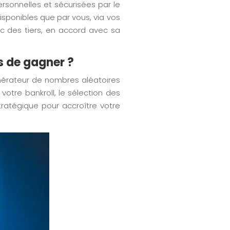
rsonnelles et sécurisées par le
sponibles que par vous, via vos
c des tiers, en accord avec sa
s de gagner ?
énérateur de nombres aléatoires
 votre bankroll, le sélection des
tratégique pour accroître votre