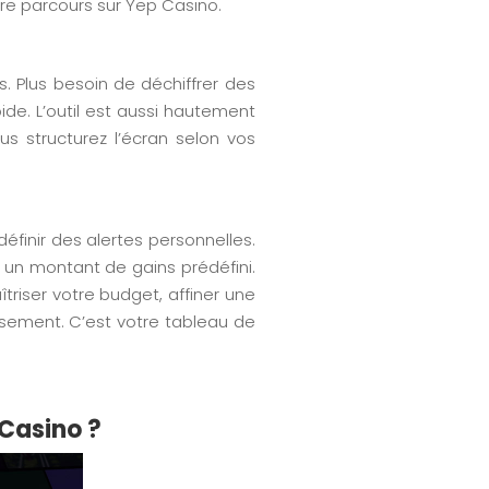
tre parcours sur Yep Casino.
. Plus besoin de déchiffrer des
de. L’outil est aussi hautement
us structurez l’écran selon vos
éfinir des alertes personnelles.
 un montant de gains prédéfini.
îtriser votre budget, affiner une
issement. C’est votre tableau de
 Casino ?