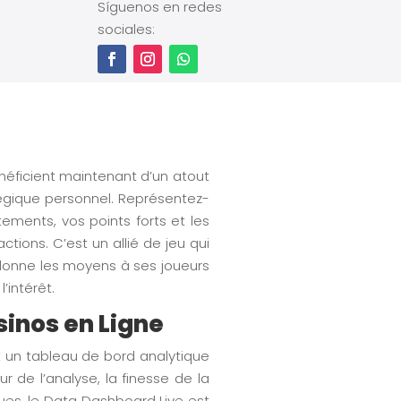
Síguenos en redes
sociales:
bénéficient maintenant d’un atout
atégique personnel. Représentez-
ents, vos points forts et les
tions. C’est un allié de jeu qui
 donne les moyens à ses joueurs
’intérêt.
inos en Ligne
t un tableau de bord analytique
r de l’analyse, la finesse de la
tiques, le Data Dashboard Live est