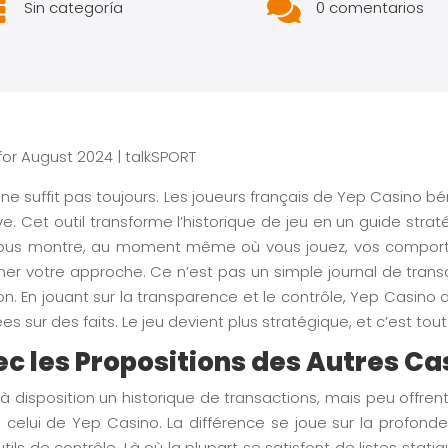


Sin categoría
0 comentarios
nct ne suffit pas toujours. Les joueurs français de Yep Casino 
ive. Cet outil transforme l’historique de jeu en un guide str
vous montre, au moment même où vous jouez, vos comportem
er votre approche. Ce n’est pas un simple journal de transac
. En jouant sur la transparence et le contrôle, Yep Casino
sur des faits. Le jeu devient plus stratégique, et c’est tout l
 les Propositions des Autres Cas
disposition un historique de transactions, mais peu offren
 celui de Yep Casino. La différence se joue sur la profondeu
outils de contrôle. Là où la plupart se satisfont de listes sta