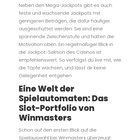
Neben den Mega-Jackpots gibt es auch
feste und wachsende Jackpots mit
geringeren Beträgen, die dafür häufiger
ausgeschüttet werden. Sie sind eine
spannende Zwischenstufe und halten die
Motivation oben. Ein regelmäßiger Blick in
die Jackpot-Sektion des Casinos ist
empfehlenswert. So verfolgst du live mit, wie
die Töpfe wachsen, und lässt dir keine
Gelegenheit entgehen.
Eine Welt der
Spielautomaten: Das
Slot-Portfolio von
Winmasters
Schon auf den ersten Blick auf die
Spielauswahl bei Winmasters überzeugt.