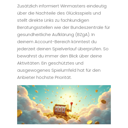
Zusätzlich informiert Winmasters eindeutig
über die Nachteile des Glücksspiels und
stellt direkte Links zu fachkundigen
Beratungsstellen wie der Bundeszentrale für
gesundheitliche Aufklärung (BZgA). In
deinem Account-Bereich könntest du
jederzeit deinen Spielverlauf überprüfen. So
bewahrst du immer den Blick über deine
Aktivitäten. Ein geschütztes und
ausgewogenes Spielumfeld hat für den
Anbieter höchste Priorität.