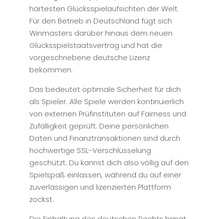
härtesten Glücksspielaufsichten der Welt.
Für den Betrieb in Deutschland fügt sich
Winmasters darüber hinaus dem neuen
Glücksspielstaatsvertrag und hat die
vorgeschriebene deutsche Lizenz
bekommen.
Das bedeutet optimale Sicherheit für dich
als Spieler. Alle Spiele werden kontinuierlich
von externen Prüfinstituten auf Fairness und
Zufälligkeit geprüft. Deine persönlichen
Daten und Finanztransaktionen sind durch
hochwertige SSL-Verschlüsselung
geschützt. Du kannst dich also völlig auf den
Spielspaß einlassen, während du auf einer
zuverlässigen und lizenzierten Plattform
zockst.
Die Einhaltung des deutschen Rechts bringt