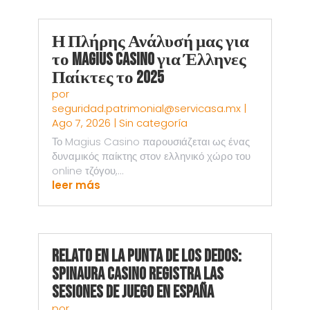
Η Πλήρης Ανάλυσή μας για
το Magius Casino για Έλληνες
Παίκτες το 2025
por
seguridad.patrimonial@servicasa.mx
|
Ago 7, 2026
|
Sin categoría
Το Magius Casino παρουσιάζεται ως ένας
δυναμικός παίκτης στον ελληνικό χώρο του
online τζόγου,...
leer más
Relato en la punta de los dedos:
Spinaura Casino registra las
sesiones de juego en España
por