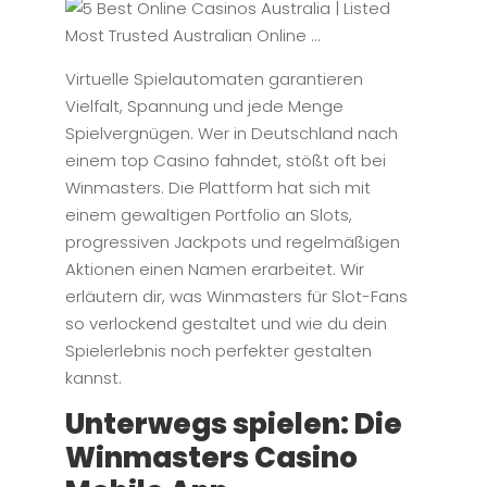
Virtuelle Spielautomaten garantieren
Vielfalt, Spannung und jede Menge
Spielvergnügen. Wer in Deutschland nach
einem top Casino fahndet, stößt oft bei
Winmasters. Die Plattform hat sich mit
einem gewaltigen Portfolio an Slots,
progressiven Jackpots und regelmäßigen
Aktionen einen Namen erarbeitet. Wir
erläutern dir, was Winmasters für Slot-Fans
so verlockend gestaltet und wie du dein
Spielerlebnis noch perfekter gestalten
kannst.
Unterwegs spielen: Die
Winmasters Casino