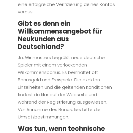
eine erfolgreiche Verifizierung deines Kontos
voraus.
Gibt es denn ein
Willkommensangebot für
Neukunden aus
Deutschland?
Ja, Winmasters begrüßt neue deutsche
Spieler mit einem verlockenden
Willkommensbonus. Es beinhaltet oft
Bonusgeld und Freispiele. Die exakten
Einzelheiten und die geltenden Konditionen
findest du klar auf der Webseite und
während der Registrierung ausgewiesen.
Vor Annahme des Bonus, lies bitte die
Umsatzbestimmungen.
Was tun, wenn technische