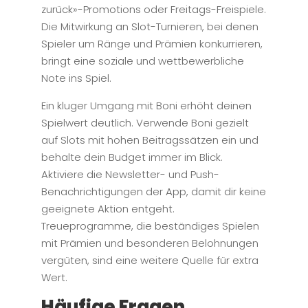
zurück»-Promotions oder Freitags-Freispiele.
Die Mitwirkung an Slot-Turnieren, bei denen
Spieler um Ränge und Prämien konkurrieren,
bringt eine soziale und wettbewerbliche
Note ins Spiel.
Ein kluger Umgang mit Boni erhöht deinen
Spielwert deutlich. Verwende Boni gezielt
auf Slots mit hohen Beitragssätzen ein und
behalte dein Budget immer im Blick.
Aktiviere die Newsletter- und Push-
Benachrichtigungen der App, damit dir keine
geeignete Aktion entgeht.
Treueprogramme, die beständiges Spielen
mit Prämien und besonderen Belohnungen
vergüten, sind eine weitere Quelle für extra
Wert.
Häufige Fragen