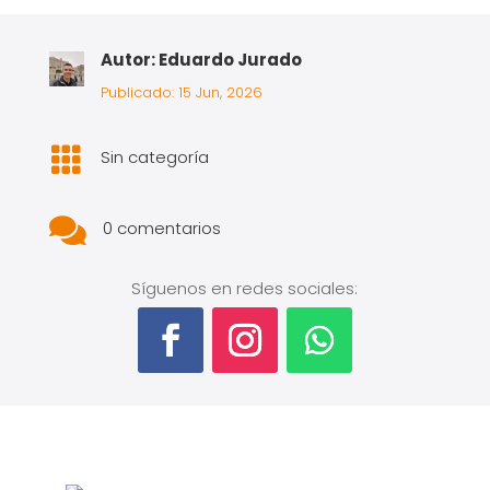
Autor: Eduardo Jurado
Publicado: 15 Jun, 2026

Sin categoría

0 comentarios
Síguenos en redes sociales: