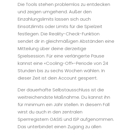
Die Tools stehen problemlos zu entdecken
und zeigen umgehend. Außer den
Einzahlungslimits lassen sich auch
Einsatzlimits oder Limits für die Spielzeit
festlegen. Die Reality-Check-Funktion
sendet dir in gleichmäßigen Abständen eine
Mitteilung über deine derzeitige
Spielsession. Für eine verlängerte Pause
kannst eine «Cooling-Off»-Periode von 24
Stunden bis zu sechs Wochen wählen. In
dieser Zeit ist dein Account gesperrt.
Der dauerhafte Selbstausschluss ist die
weitreichendste Maßnahme. Du kannst ihn
für minimum ein Jahr stellen. In diesem Fall
wirst du auch in den zentralen
Sperrregistern OASIS und ISP aufgenommen.
Das unterbindet einen Zugang zu allen