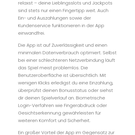
relaxst – deine Lieblingsslots und Jackpots
sind stets nur einen Fingertipp weit. Auch
Ein- und Auszahlungen sowie der
Kundenservice funktionieren in der App
einwandfrei.
Die App ist auf Zuverlässigkeit und einen
minimalen Datenverbrauch optimiert. Selbst
bei einer schlechteren Netzverbindung läuft
das Spiel meist problemlos. Die
Benutzeroberfläche ist übersichtlich. Mit
wenigen Klicks erledigst du eine Einzahlung,
überprüfst deinen Bonusstatus oder siehst
dir deinen Spielverlauf an. Biometrische
Login-Verfahren wie Fingerabdruck oder
Gesichtserkennung gewährleisten für
weiteren Komfort und Sicherheit.
Ein großer Vorteil der App im Gegensatz zur