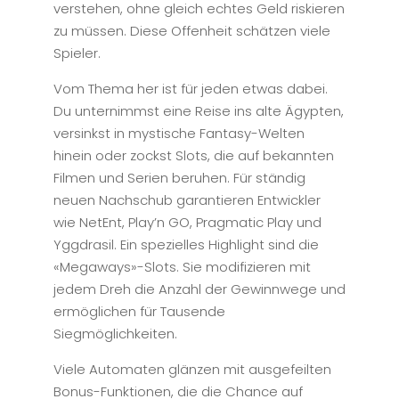
verstehen, ohne gleich echtes Geld riskieren
zu müssen. Diese Offenheit schätzen viele
Spieler.
Vom Thema her ist für jeden etwas dabei.
Du unternimmst eine Reise ins alte Ägypten,
versinkst in mystische Fantasy-Welten
hinein oder zockst Slots, die auf bekannten
Filmen und Serien beruhen. Für ständig
neuen Nachschub garantieren Entwickler
wie NetEnt, Play’n GO, Pragmatic Play und
Yggdrasil. Ein spezielles Highlight sind die
«Megaways»-Slots. Sie modifizieren mit
jedem Dreh die Anzahl der Gewinnwege und
ermöglichen für Tausende
Siegmöglichkeiten.
Viele Automaten glänzen mit ausgefeilten
Bonus-Funktionen, die die Chance auf