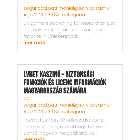
por
seguridad.patrimonial@servicasa.mx
|
Ago 2, 2026
|
Sin categoría
UK gamers searching for more than just
button-mashing are uncovering a
favorite in Chickenroad...
leer más
LVBet kaszinó – Biztonsági
funkciók és licenc információk
Magyarország számára
por
seguridad.patrimonial@servicasa.mx
|
Ago 2, 2026
|
Sin categoría
Internetes kaszinó választásakor a
játékos élmény mellett egy tényező
döntő: hogyan megbízható. Az...
leer más