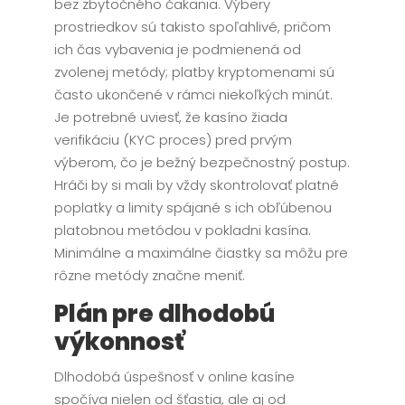
bez zbytočného čakania. Výbery
prostriedkov sú takisto spoľahlivé, pričom
ich čas vybavenia je podmienená od
zvolenej metódy; platby kryptomenami sú
často ukončené v rámci niekoľkých minút.
Je potrebné uviesť, že kasíno žiada
verifikáciu (KYC proces) pred prvým
výberom, čo je bežný bezpečnostný postup.
Hráči by si mali by vždy skontrolovať platné
poplatky a limity spájané s ich obľúbenou
platobnou metódou v pokladni kasína.
Minimálne a maximálne čiastky sa môžu pre
rôzne metódy značne meniť.
Plán pre dlhodobú
výkonnosť
Dlhodobá úspešnosť v online kasíne
spočíva nielen od šťastia, ale aj od