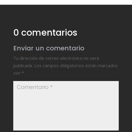
0 comentarios
Enviar un comentario
Tu dirección de correo electrónico no será
publicada.
Los campos obligatorios están marcados
con
*