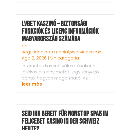
LVBet kaszinó – Biztonsági
funkciók és licenc információk
Magyarország számára
por
seguridad.patrimonial@servicasa.mx
|
Ago 2, 2026
|
Sin categoría
Internetes kaszinó választásakor a
játékos élmény mellett egy tényező
döntő: hogyan megbízható. Az...
leer más
Seid ihr bereit für nonstop Spaß im
Felicebet Casino in der Schweiz
heute?