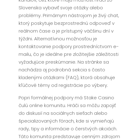
Slovenska vybaviť svoje otázky alebo
problémy. Primárnym nástrojom je živý chat,
ktorý poskytuje bezprostrednú odpoveď v
reálnom čase a je prístupný väčšinu dní v
týždni. Alternatívnou možnosťou je
kontaktovanie podpory prostredníctvom e-
mailu, čo je ideálne pre zložitejšie záležitosti
vyžadujúce preskúmanie. Na stránke sa
nachádza aj podrobná sekcia s často
kladenými otázkami (FAQ), ktorá obsahuje
kľúčové témy od registrácie po výbery.
Popri formálnej podpory má Stake Casino
čulú online komunitu. Hráči sa môžu zapojiť
do diskusií na sociálnych sieťach alebo
špecializovaných fórach, kde si vymieňajú
rady, tipy a informácie o čerstvých akciách.
Táto komunita predstavuje cenným zdrojom