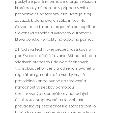
poskytuje jasné informácie o organizáciách,
ktoré poskytnú pomoc v prípade vzniku
problémov s hazardom, čím ukazuje svoj
záväzok k blahu svojich zákazníkov. Na
Slovensku je takouto organizáciou napríklad
Slovenská asociácia výrobcov automatu,
ktorá ponúka kontakty na odbornú pomoc.
Z hľadiska technickej bezpečnosti kasíno
používa pokročilé šifrovanie SSL na ochranu
všetkých prenosov údajov a finančných
transakcií. Jeho licencia od renomovaného
regulátora garantuje, že všetky hry sú
pravidelne kontrolované na férovosť a
náhodnosť výsledkov pomocou
certifikovaných generátorov náhodných
čísel. Toto integrované úsilie v oblasti
prevádzkovej bezpečnosti a starostlivosti o
hráča formuje chránené prostredie, kde sa