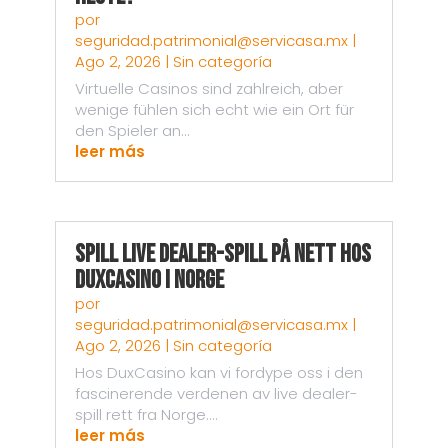
por
seguridad.patrimonial@servicasa.mx
|
Ago 2, 2026
|
Sin categoría
Virtuelle Casinos sind zahlreich, aber
wenige fühlen sich echt wie ein Ort für
den Spieler an...
leer más
Spill live dealer-spill på nett hos
DuxCasino i Norge
por
seguridad.patrimonial@servicasa.mx
|
Ago 2, 2026
|
Sin categoría
Hos DuxCasino kan vi fordype oss i den
fascinerende verdenen av live dealer-
spill rett fra Norge....
leer más