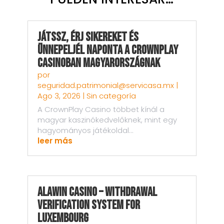
Játssz, Érj sikereket és
Ünnepeljél Naponta a CrownPlay
Casinoban Magyarországnak
por
seguridad.patrimonial@servicasa.mx
|
Ago 3, 2026
|
Sin categoría
A CrownPlay Casino többet kínál a
magyar kaszinókedvelőknek, mint egy
hagyományos játékoldal...
leer más
AlaWin Casino – Withdrawal
Verification System for
Luxembourg