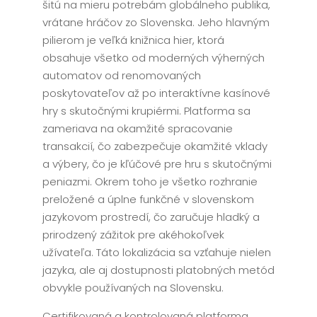
šitú na mieru potrebám globálneho publika,
vrátane hráčov zo Slovenska. Jeho hlavným
pilierom je veľká knižnica hier, ktorá
obsahuje všetko od moderných výherných
automatov od renomovaných
poskytovateľov až po interaktívne kasínové
hry s skutočnými krupiérmi. Platforma sa
zameriava na okamžité spracovanie
transakcií, čo zabezpečuje okamžité vklady
a výbery, čo je kľúčové pre hru s skutočnými
peniazmi. Okrem toho je všetko rozhranie
preložené a úplne funkčné v slovenskom
jazykovom prostredí, čo zaručuje hladký a
prirodzený zážitok pre akéhokoľvek
užívateľa. Táto lokalizácia sa vzťahuje nielen
jazyka, ale aj dostupnosti platobných metód
obvykle používaných na Slovensku.
Certifikovaná a kontrolovaná platforma