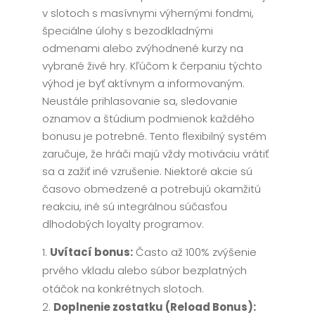
v slotoch s masívnymi výhernými fondmi,
špeciálne úlohy s bezodkladnými
odmenami alebo zvýhodnené kurzy na
vybrané živé hry. Kľúčom k čerpaniu týchto
výhod je byť aktívnym a informovaným.
Neustále prihlasovanie sa, sledovanie
oznamov a štúdium podmienok každého
bonusu je potrebné. Tento flexibilný systém
zaručuje, že hráči majú vždy motiváciu vrátiť
sa a zažiť iné vzrušenie. Niektoré akcie sú
časovo obmedzené a potrebujú okamžitú
reakciu, iné sú integrálnou súčasťou
dlhodobých loyalty programov.
Uvítací bonus:
Často až 100% zvýšenie
prvého vkladu alebo súbor bezplatných
otáčok na konkrétnych slotoch.
Doplnenie zostatku (Reload Bonus):