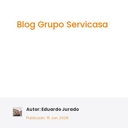
Stake Casino
pre Slovensko
Blog Grupo Servicasa
Autor: Eduardo Jurado
Publicado: 15 Jun, 2026