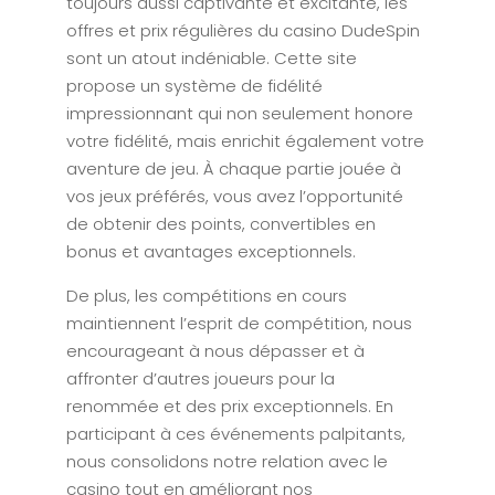
toujours aussi captivante et excitante, les
offres et prix régulières du casino DudeSpin
sont un atout indéniable. Cette site
propose un système de fidélité
impressionnant qui non seulement honore
votre fidélité, mais enrichit également votre
aventure de jeu. À chaque partie jouée à
vos jeux préférés, vous avez l’opportunité
de obtenir des points, convertibles en
bonus et avantages exceptionnels.
De plus, les compétitions en cours
maintiennent l’esprit de compétition, nous
encourageant à nous dépasser et à
affronter d’autres joueurs pour la
renommée et des prix exceptionnels. En
participant à ces événements palpitants,
nous consolidons notre relation avec le
casino tout en améliorant nos