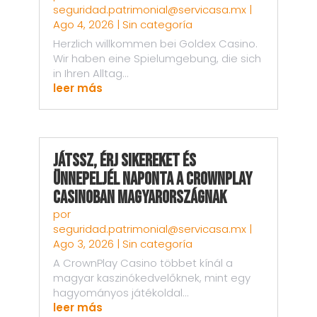
seguridad.patrimonial@servicasa.mx
|
Ago 4, 2026
|
Sin categoría
Herzlich willkommen bei Goldex Casino.
Wir haben eine Spielumgebung, die sich
in Ihren Alltag...
leer más
Játssz, Érj sikereket és
Ünnepeljél Naponta a CrownPlay
Casinoban Magyarországnak
por
seguridad.patrimonial@servicasa.mx
|
Ago 3, 2026
|
Sin categoría
A CrownPlay Casino többet kínál a
magyar kaszinókedvelőknek, mint egy
hagyományos játékoldal...
leer más