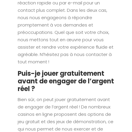
réaction rapide ou par e-mail pour un
contact plus complet. Dans les deux cas,
nous nous engageons à répondre
promptement à vos demandes et
préoccupations. Quel que soit votre choix,
nous mettons tout en œuvre pour vous
assister et rendre votre expérience fluide et
agréable. N’hésitez pas à nous contacter à
tout moment !
Puis-je jouer gratuitement
avant de engager de l’argent
réel ?
Bien sûr, on peut jouer gratuitement avant
de engager de l’argent réel ! De nombreux
casinos en ligne proposent des options de
jeu gratuit et des jeux de démonstration, ce
qui nous permet de nous exercer et de