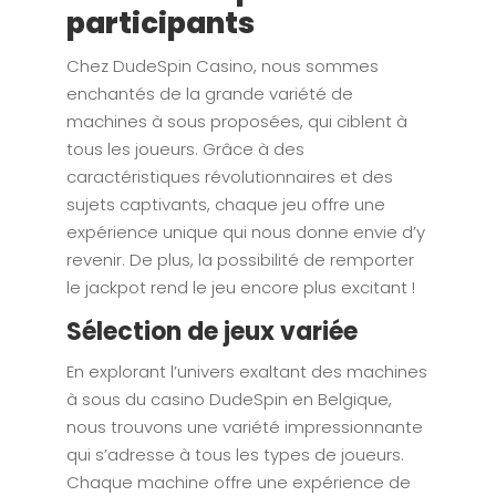
participants
Chez DudeSpin Casino, nous sommes
enchantés de la grande variété de
machines à sous proposées, qui ciblent à
tous les joueurs. Grâce à des
caractéristiques révolutionnaires et des
sujets captivants, chaque jeu offre une
expérience unique qui nous donne envie d’y
revenir. De plus, la possibilité de remporter
le jackpot rend le jeu encore plus excitant !
Sélection de jeux variée
En explorant l’univers exaltant des machines
à sous du casino DudeSpin en Belgique,
nous trouvons une variété impressionnante
qui s’adresse à tous les types de joueurs.
Chaque machine offre une expérience de