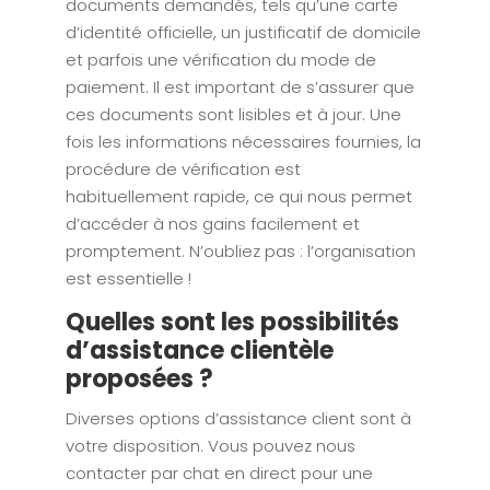
documents demandés, tels qu’une carte
d’identité officielle, un justificatif de domicile
et parfois une vérification du mode de
paiement. Il est important de s’assurer que
ces documents sont lisibles et à jour. Une
fois les informations nécessaires fournies, la
procédure de vérification est
habituellement rapide, ce qui nous permet
d’accéder à nos gains facilement et
promptement. N’oubliez pas : l’organisation
est essentielle !
Quelles sont les possibilités
d’assistance clientèle
proposées ?
Diverses options d’assistance client sont à
votre disposition. Vous pouvez nous
contacter par chat en direct pour une