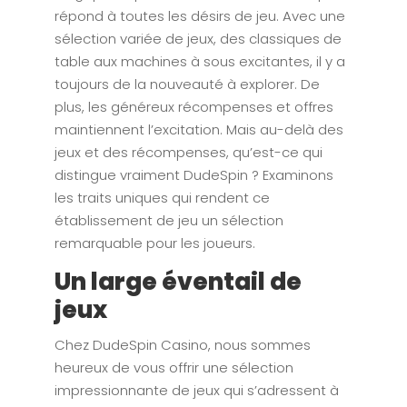
répond à toutes les désirs de jeu. Avec une
sélection variée de jeux, des classiques de
table aux machines à sous excitantes, il y a
toujours de la nouveauté à explorer. De
plus, les généreux récompenses et offres
maintiennent l’excitation. Mais au-delà des
jeux et des récompenses, qu’est-ce qui
distingue vraiment DudeSpin ? Examinons
les traits uniques qui rendent ce
établissement de jeu un sélection
remarquable pour les joueurs.
Un large éventail de
jeux
Chez DudeSpin Casino, nous sommes
heureux de vous offrir une sélection
impressionnante de jeux qui s’adressent à