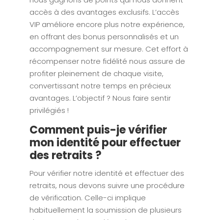
accès à des avantages exclusifs. L’accès
VIP améliore encore plus notre expérience,
en offrant des bonus personnalisés et un
accompagnement sur mesure. Cet effort à
récompenser notre fidélité nous assure de
profiter pleinement de chaque visite,
convertissant notre temps en précieux
avantages. L’objectif ? Nous faire sentir
privilégiés !
Comment puis-je vérifier
mon identité pour effectuer
des retraits ?
Pour vérifier notre identité et effectuer des
retraits, nous devons suivre une procédure
de vérification. Celle-ci implique
habituellement la soumission de plusieurs