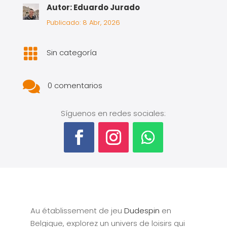
Autor: Eduardo Jurado
Publicado: 8 Abr, 2026

Sin categoría

0 comentarios
Síguenos en redes sociales:
Au établissement de jeu
Dudespin
en
Belgique, explorez un univers de loisirs qui