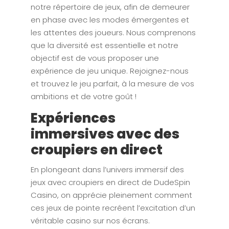
notre répertoire de jeux, afin de demeurer
en phase avec les modes émergentes et
les attentes des joueurs. Nous comprenons
que la diversité est essentielle et notre
objectif est de vous proposer une
expérience de jeu unique. Rejoignez-nous
et trouvez le jeu parfait, à la mesure de vos
ambitions et de votre goût !
Expériences
immersives avec des
croupiers en direct
En plongeant dans l’univers immersif des
jeux avec croupiers en direct de DudeSpin
Casino, on apprécie pleinement comment
ces jeux de pointe recréent l’excitation d’un
véritable casino sur nos écrans.