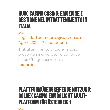
Hugo Casino Casino: Emozione e
Gestione nel Intrattenimento in
Italia
por
seguridad.patrimonial@servicasa.mx
|
Ago 4, 2026
|
Sin categoría
Il intrattenimento virtuale in Italia
presenta innumerevoli alternative
https://hugocasinoo.it/....
leer más
Plattformübergreifende Nutzung:
Goldex Casino ermöglicht Multi-
Platform für Österreich
por