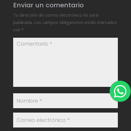
Enviar un comentario
Tu dirección de correo electrónico no será
publicada.
Los campos obligatorios están marcados
con
*