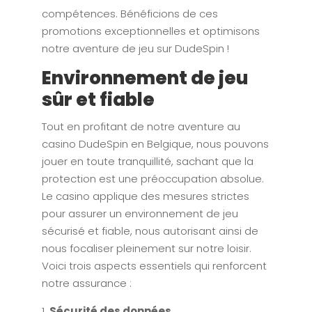
compétences. Bénéficions de ces
promotions exceptionnelles et optimisons
notre aventure de jeu sur DudeSpin !
Environnement de jeu
sûr et fiable
Tout en profitant de notre aventure au
casino DudeSpin en Belgique, nous pouvons
jouer en toute tranquillité, sachant que la
protection est une préoccupation absolue.
Le casino applique des mesures strictes
pour assurer un environnement de jeu
sécurisé et fiable, nous autorisant ainsi de
nous focaliser pleinement sur notre loisir.
Voici trois aspects essentiels qui renforcent
notre assurance :
Sécurité des données