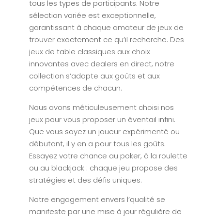
tous les types de participants. Notre
sélection variée est exceptionnelle,
garantissant à chaque amateur de jeux de
trouver exactement ce qu’il recherche. Des
jeux de table classiques aux choix
innovantes avec dealers en direct, notre
collection s’adapte aux goûts et aux
compétences de chacun.
Nous avons méticuleusement choisi nos
jeux pour vous proposer un éventail infini.
Que vous soyez un joueur expérimenté ou
débutant, il y en a pour tous les goûts.
Essayez votre chance au poker, à la roulette
ou au blackjack : chaque jeu propose des
stratégies et des défis uniques.
Notre engagement envers l’qualité se
manifeste par une mise à jour régulière de