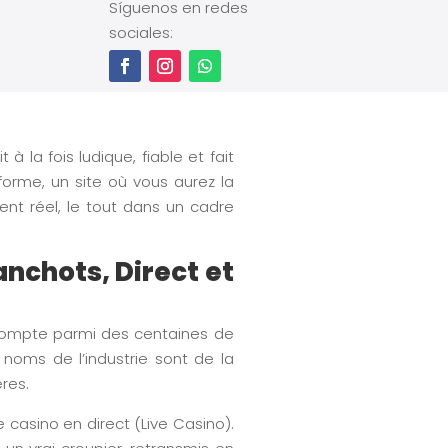
Síguenos en redes
sociales:
 la fois ludique, fiable et fait
orme, un site où vous aurez la
ent réel, le tout dans un cadre
anchots, Direct et
n compte parmi des centaines de
 noms de l’industrie sont de la
res.
casino en direct (Live Casino).