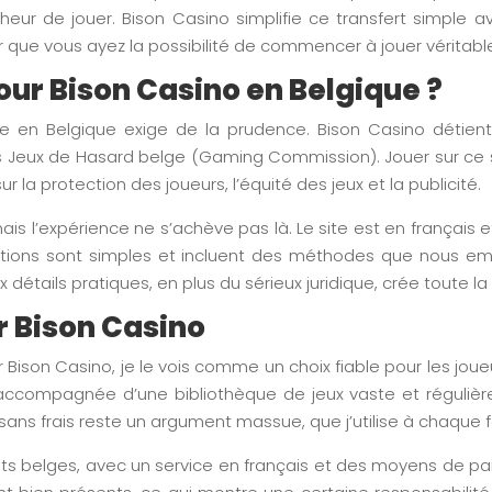
nheur de jouer. Bison Casino simplifie ce transfert simple
ur que vous ayez la possibilité de commencer à jouer vérita
our Bison Casino en Belgique ?
ne en Belgique exige de la prudence. Bison Casino détient 
Jeux de Hasard belge (Gaming Commission). Jouer sur ce site
r la protection des joueurs, l’équité des jeux et la publicité.
mais l’expérience ne s’achève pas là. Le site est en français
options sont simples et incluent des méthodes que nous e
détails pratiques, en plus du sérieux juridique, crée toute la
r Bison Casino
Bison Casino, je le vois comme un choix fiable pour les joueu
accompagnée d’une bibliothèque de jeux vaste et régulièr
ns frais reste un argument massue, que j’utilise à chaque f
nts belges, avec un service en français et des moyens de pa