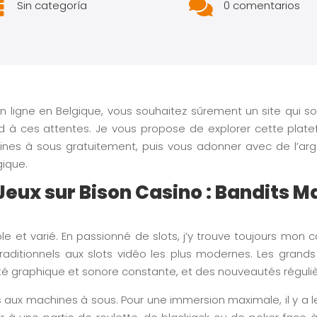


Sin categoría
0 comentarios
 ligne en Belgique, vous souhaitez sûrement un site qui soit à
d à ces attentes. Je vous propose de explorer cette platef
ines à sous gratuitement, puis vous adonner avec de l’arg
gique.
eux sur Bison Casino : Bandits M
ble et varié. En passionné de slots, j’y trouve toujours mo
raditionnels aux slots vidéo les plus modernes. Les grands
lité graphique et sonore constante, et des nouveautés réguliè
aux machines à sous. Pour une immersion maximale, il y a le 