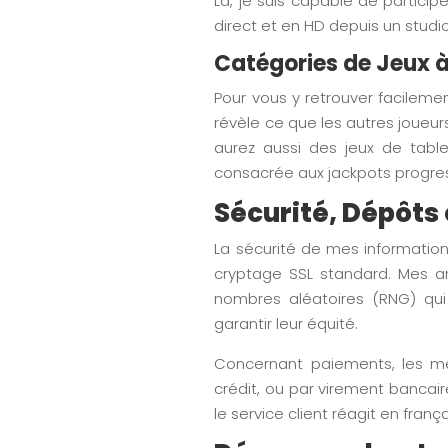
Là, je suis capable de particip
direct et en HD depuis un stud
Catégories de Jeux à
Pour vous y retrouver facilemen
révèle ce que les autres joueu
aurez aussi des jeux de tabl
consacrée aux jackpots progres
Sécurité, Dépôts 
La sécurité de mes informatio
cryptage SSL standard. Mes a
nombres aléatoires (RNG) qui
garantir leur équité.
Concernant paiements, les m
crédit, ou par virement bancair
le service client réagit en fran