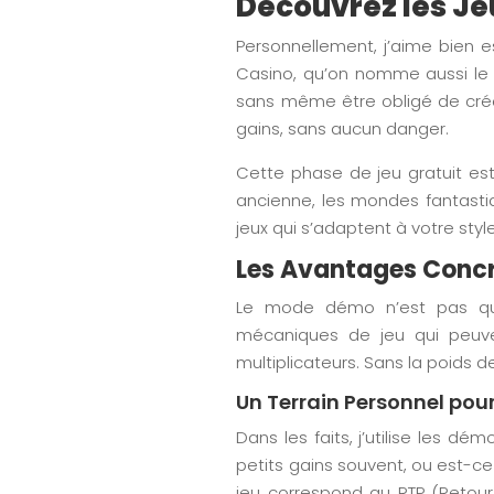
Découvrez les Je
Personnellement, j’aime bien es
Casino, qu’on nomme aussi le
sans même être obligé de créer
gains, sans aucun danger.
Cette phase de jeu gratuit est i
ancienne, les mondes fantastiqu
jeux qui s’adaptent à votre sty
Les Avantages Concr
Le mode démo n’est pas qu’
mécaniques de jeu qui peuvent
multiplicateurs. Sans la poids de
Un Terrain Personnel pour
Dans les faits, j’utilise les dé
petits gains souvent, ou est-ce 
jeu correspond au RTP (Retou