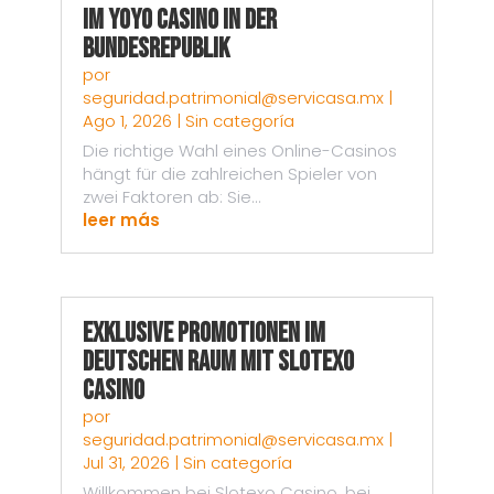
im Yoyo Casino in der
Bundesrepublik
por
seguridad.patrimonial@servicasa.mx
|
Ago 1, 2026
|
Sin categoría
Die richtige Wahl eines Online-Casinos
hängt für die zahlreichen Spieler von
zwei Faktoren ab: Sie...
leer más
Exklusive Promotionen im
deutschen Raum mit Slotexo
Casino
por
seguridad.patrimonial@servicasa.mx
|
Jul 31, 2026
|
Sin categoría
Willkommen bei Slotexo Casino, bei