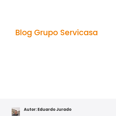
de Golisimo
Casino en
España
Blog Grupo Servicasa
Autor: Eduardo Jurado