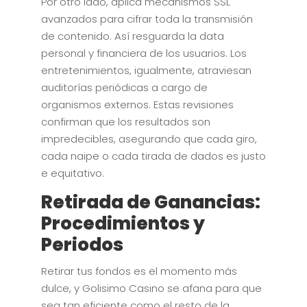
Por otro lado, aplica mecanismos SSL
avanzados para cifrar toda la transmisión
de contenido. Así resguarda la data
personal y financiera de los usuarios. Los
entretenimientos, igualmente, atraviesan
auditorías periódicas a cargo de
organismos externos. Estas revisiones
confirman que los resultados son
impredecibles, asegurando que cada giro,
cada naipe o cada tirada de dados es justo
e equitativo.
Retirada de Ganancias:
Procedimientos y
Periodos
Retirar tus fondos es el momento más
dulce, y Golisimo Casino se afana para que
sea tan eficiente como el resto de la