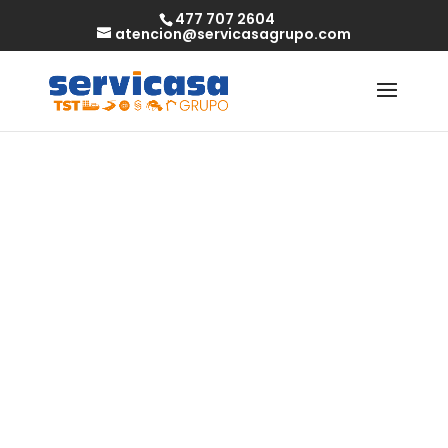
477 707 2604
atencion@servicasagrupo.com
Examinando los
Promociones,
Juegos y Pagos