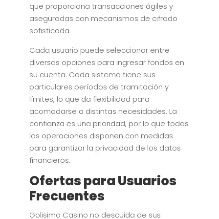
que proporciona transacciones ágiles y
aseguradas con mecanismos de cifrado
sofisticada.
Cada usuario puede seleccionar entre
diversas opciones para ingresar fondos en
su cuenta. Cada sistema tiene sus
particulares períodos de tramitación y
límites, lo que da flexibilidad para
acomodarse a distintas necesidades. La
confianza es una prioridad, por lo que todas
las operaciones disponen con medidas
para garantizar la privacidad de los datos
financieros.
Ofertas para Usuarios
Frecuentes
Golisimo Casino no descuida de sus