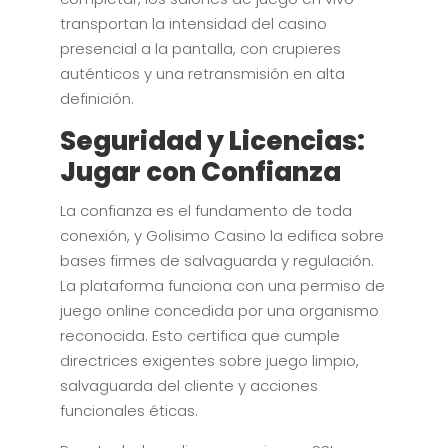
transportan la intensidad del casino
presencial a la pantalla, con crupieres
auténticos y una retransmisión en alta
definición.
Seguridad y Licencias:
Jugar con Confianza
La confianza es el fundamento de toda
conexión, y Golisimo Casino la edifica sobre
bases firmes de salvaguarda y regulación.
La plataforma funciona con una permiso de
juego online concedida por una organismo
reconocida. Esto certifica que cumple
directrices exigentes sobre juego limpio,
salvaguarda del cliente y acciones
funcionales éticas.