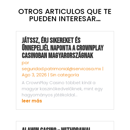
OTROS ARTICULOS QUE TE
PUEDEN INTERESAR…
Játssz, Érj sikereket és
Ünnepeljél Naponta a CrownPlay
Casinoban Magyarországnak
por
seguridad.patrimonial@servicasa.mx
|
Ago 3, 2026
|
Sin categoría
A CrownPlay Casino többet kínál a
magyar kaszinókedvelőknek, mint egy
hagyományos játékoldal...
leer más