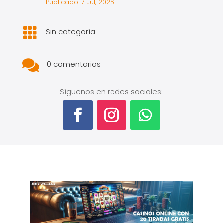
Publicado: 7 Jul, 2026

Sin categoría

0 comentarios
Síguenos en redes sociales: