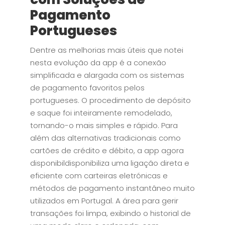
Pagamento
Portugueses
Dentre as melhorias mais úteis que notei
nesta evolução da app é a conexão
simplificada e alargada com os sistemas
de pagamento favoritos pelos
portugueses. O procedimento de depósito
e saque foi inteiramente remodelado,
tornando-o mais simples e rápido. Para
além das alternativas tradicionais como
cartões de crédito e débito, a app agora
disponibildisponibiliza uma ligação direta e
eficiente com carteiras eletrónicas e
métodos de pagamento instantâneo muito
utilizados em Portugal. A área para gerir
transações foi limpa, exibindo o historial de