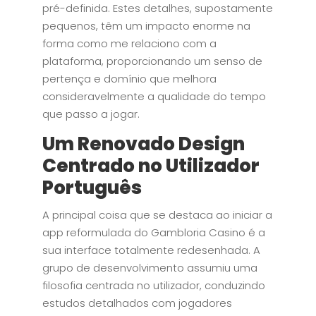
pré-definida. Estes detalhes, supostamente
pequenos, têm um impacto enorme na
forma como me relaciono com a
plataforma, proporcionando um senso de
pertença e domínio que melhora
consideravelmente a qualidade do tempo
que passo a jogar.
Um Renovado Design
Centrado no Utilizador
Português
A principal coisa que se destaca ao iniciar a
app reformulada do Gambloria Casino é a
sua interface totalmente redesenhada. A
grupo de desenvolvimento assumiu uma
filosofia centrada no utilizador, conduzindo
estudos detalhados com jogadores