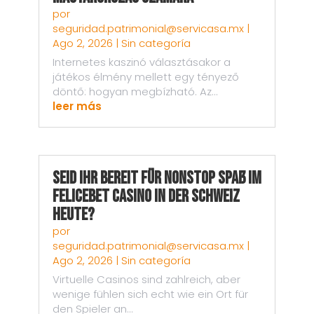
por
seguridad.patrimonial@servicasa.mx
|
Ago 2, 2026
|
Sin categoría
Internetes kaszinó választásakor a
játékos élmény mellett egy tényező
döntő: hogyan megbízható. Az...
leer más
Seid ihr bereit für nonstop Spaß im
Felicebet Casino in der Schweiz
heute?
por
seguridad.patrimonial@servicasa.mx
|
Ago 2, 2026
|
Sin categoría
Virtuelle Casinos sind zahlreich, aber
wenige fühlen sich echt wie ein Ort für
den Spieler an...