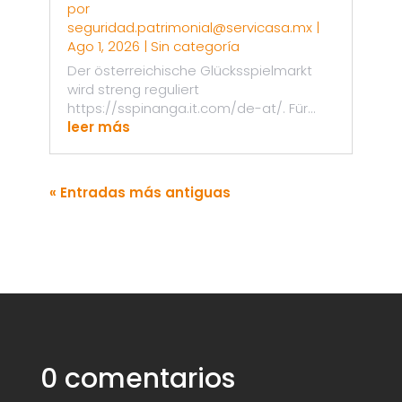
por
seguridad.patrimonial@servicasa.mx
|
Ago 1, 2026
|
Sin categoría
Der österreichische Glücksspielmarkt
wird streng reguliert
https://sspinanga.it.com/de-at/. Für...
leer más
« Entradas más antiguas
0 comentarios