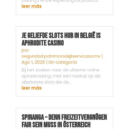
balanço entre esperança e prática...
leer más
Je Geliefde Slots Hub in België is
Aphrodite Casino
por
seguridad.patrimonial@servicasa.mx
|
Ago 1, 2026
|
Sin categoría
Bij het zoeken naar de ultieme online
speelervaring, met een nadruk op de
allerbeste slots die de...
leer más
Spinanga – Denn Freizeitvergnügen
fair sein muss in Österreich