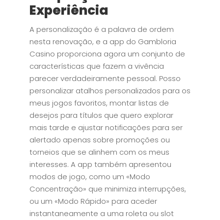
Experiência
A personalização é a palavra de ordem
nesta renovação, e a app do Gambloria
Casino proporciona agora um conjunto de
características que fazem a vivência
parecer verdadeiramente pessoal. Posso
personalizar atalhos personalizados para os
meus jogos favoritos, montar listas de
desejos para títulos que quero explorar
mais tarde e ajustar notificações para ser
alertado apenas sobre promoções ou
torneios que se alinhem com os meus
interesses. A app também apresentou
modos de jogo, como um «Modo
Concentração» que minimiza interrupções,
ou um «Modo Rápido» para aceder
instantaneamente a uma roleta ou slot