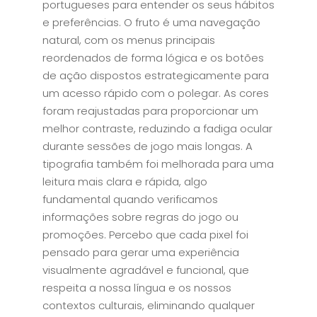
portugueses para entender os seus hábitos
e preferências. O fruto é uma navegação
natural, com os menus principais
reordenados de forma lógica e os botões
de ação dispostos estrategicamente para
um acesso rápido com o polegar. As cores
foram reajustadas para proporcionar um
melhor contraste, reduzindo a fadiga ocular
durante sessões de jogo mais longas. A
tipografia também foi melhorada para uma
leitura mais clara e rápida, algo
fundamental quando verificamos
informações sobre regras do jogo ou
promoções. Percebo que cada pixel foi
pensado para gerar uma experiência
visualmente agradável e funcional, que
respeita a nossa língua e os nossos
contextos culturais, eliminando qualquer