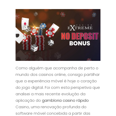
Como alguém que acompanha de perto o
mundo dos casinos online, consigo partilhar
que a experiência móvel é hoje o coração
do jogo digital. Foi com esta perspetiva que
analisei a mais recente evolução da
aplicação do
gambloria casino rápido
Casino, uma renovação profunda do
software móvel concebida a partir das