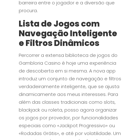
barreira entre o jogador e a diversão que
procura.
Lista de Jogos com
Navegação Inteligente
e Filtros Dinâmicos
Percorrer a extensa biblioteca de jogos do
Gambloria Casino é hoje uma experiência
de descoberta em si mesma. A nova app
introduz um conjunto de navegação e filtros
verdadeiramente inteligente, que se ajusta
dinamicamente aos meus interesses. Para
além das classes tradicionais como slots,
blackjack ou roleta, posso agora organizar
os jogos por provedor, por funcionalidades
especiais como «Jackpot Progressivo» ou
«Rodadas Grátis», e até por volatilidade. Um