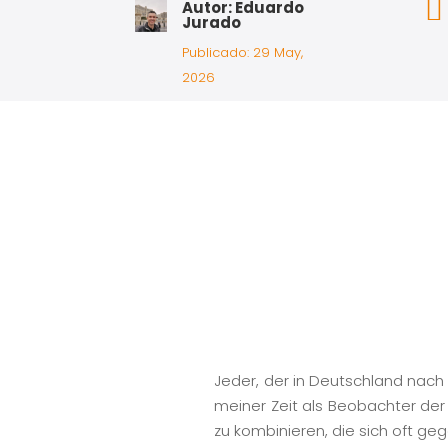

Autor: Eduardo
Jurado
Publicado: 29 May,
2026
Jeder, der in Deutschland nach 
meiner Zeit als Beobachter der 
zu kombinieren, die sich oft g