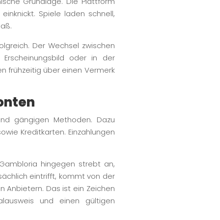
nische Grundlage. Die Plattform
nknickt. Spiele laden schnell,
paß.
folgreich. Der Wechsel zwischen
m Erscheinungsbild oder in der
n frühzeitig über einen Vermerk
Konten
hland gängigen Methoden. Dazu
sowie Kreditkarten. Einzahlungen
. Gambloria hingegen strebt an,
chlich eintrifft, kommt von der
n Anbietern. Das ist ein Zeichen
nalausweis und einen gültigen