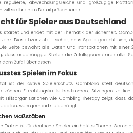
ne regulierte, abwechslungsreiche und großzügige Plattfo
h will sie Ihnen im Detail präsentieren.
ucht für Spieler aus Deutschland
s startet und endet mit der Thematik der Sicherheit. Gambl
izenz. Diese Lizenz stellt sicher, dass Spiele gerecht sind, 
. Die Seite bewahrt alle Daten und Transaktionen mit einer 2
g, dass unabhängige Stellen die Zufallsgeneratoren aller S
ch dem Zufall überlassen.
sstes Spielen im Fokus
ität ist der aktive Spielerschutz. Gambloria stellt deut
 können Einzahlungslimits bestimmen, Sitzungen zeitlich
 mit Hilfsorganisationen wie Gambling Therapy zeigt, dass 
ngeboten, wenn jemand sie benötigt.
schen Maßstäben
n Daten ist für deutsche Spieler ein heikles Thema. Gamblo