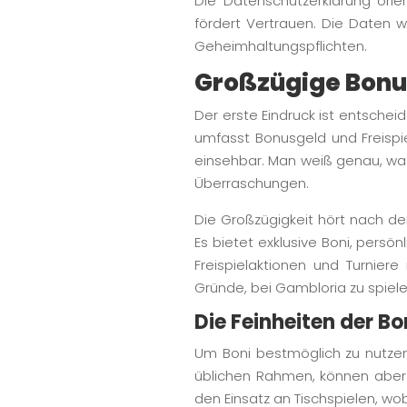
Die Datenschutzerklärung orie
fördert Vertrauen. Die Daten we
Geheimhaltungspflichten.
Großzügige Bonu
Der erste Eindruck ist entsche
umfasst Bonusgeld und Freispie
einsehbar. Man weiß genau, was
Überraschungen.
Die Großzügigkeit hört nach de
Es bietet exklusive Boni, per
Freispielaktionen und Turnier
Gründe, bei Gambloria zu spielen
Die Feinheiten der 
Um Boni bestmöglich zu nutzen
üblichen Rahmen, können aber j
den Einsatz an Tischspielen, wo