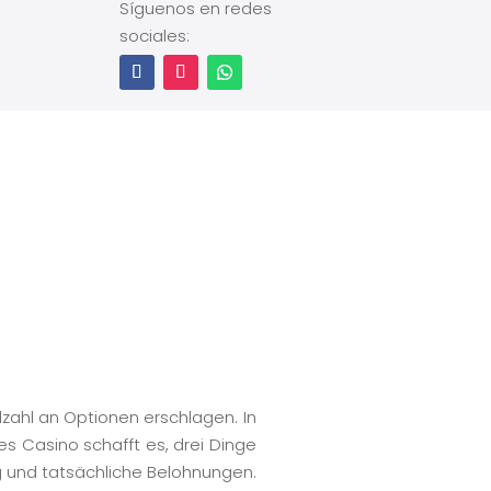
Síguenos en redes
sociales:
lzahl an Optionen erschlagen. In
es Casino schafft es, drei Dinge
g und tatsächliche Belohnungen.