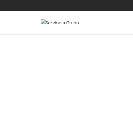
Gamblor
Aufreg
ein