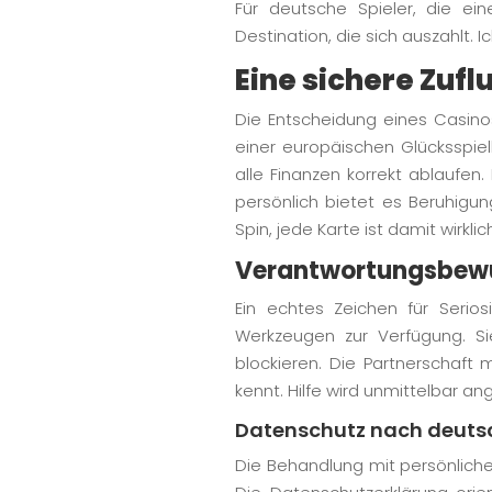
Für deutsche Spieler, die ei
Destination, die sich auszahlt. Ic
Eine sichere Zufl
Die Entscheidung eines Casino
einer europäischen Glücksspiell
alle Finanzen korrekt ablaufen
persönlich bietet es Beruhigun
Spin, jede Karte ist damit wirkli
Verantwortungsbewu
Ein echtes Zeichen für Serios
Werkzeugen zur Verfügung. Sie
blockieren. Die Partnerschaft
kennt. Hilfe wird unmittelbar a
Datenschutz nach deut
Die Behandlung mit persönliche