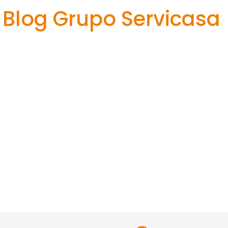
Blog Grupo Servicasa