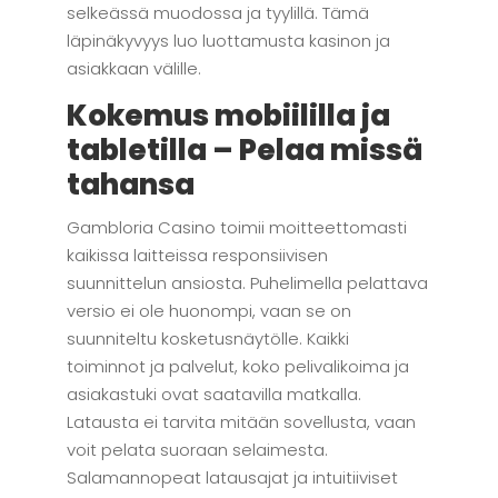
selkeässä muodossa ja tyylillä. Tämä
läpinäkyvyys luo luottamusta kasinon ja
asiakkaan välille.
Kokemus mobiililla ja
tabletilla – Pelaa missä
tahansa
Gambloria Casino toimii moitteettomasti
kaikissa laitteissa responsiivisen
suunnittelun ansiosta. Puhelimella pelattava
versio ei ole huonompi, vaan se on
suunniteltu kosketusnäytölle. Kaikki
toiminnot ja palvelut, koko pelivalikoima ja
asiakastuki ovat saatavilla matkalla.
Latausta ei tarvita mitään sovellusta, vaan
voit pelata suoraan selaimesta.
Salamannopeat latausajat ja intuitiiviset