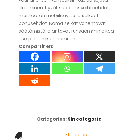
liikkuminen, hyvät suodatusvaihtoehdot,
moitteeton mobiilikäyttö ja selkeät
bonusehdot. Nämä seikat vähentävät
säätämistä ja antavat runsaammin aikaa
itse pelaamisen riemuun.
Compartir en:
Categorias:
Sin categoría
Etiquetas:
