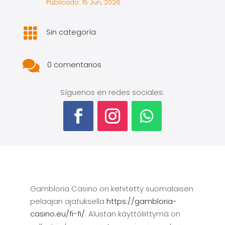
Publicado: 15 Jun, 2026

Sin categoría

0 comentarios
Síguenos en redes sociales:
Gambloria Casino on kehitetty suomalaisen
pelaajan ajatuksella
https://gambloria-
casino.eu/fi-fi/
. Alustan käyttöliittymä on