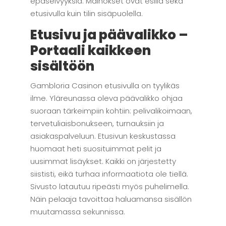
epäselvyyksiä. Mainokset ovat esillä sekä
etusivulla kuin tilin sisäpuolella.
Etusivu ja päävalikko –
Portaali kaikkeen
sisältöön
Gambloria Casinon etusivulla on tyylikäs
ilme. Yläreunassa oleva päävalikko ohjaa
suoraan tärkeimpiin kohtiin: pelivalikoimaan,
tervetuliaisbonukseen, turnauksiin ja
asiakaspalveluun. Etusivun keskustassa
huomaat heti suosituimmat pelit ja
uusimmat lisäykset. Kaikki on järjestetty
siististi, eikä turhaa informaatiota ole tiellä.
Sivusto latautuu ripeästi myös puhelimella.
Näin pelaaja tavoittaa haluamansa sisällön
muutamassa sekunnissa.