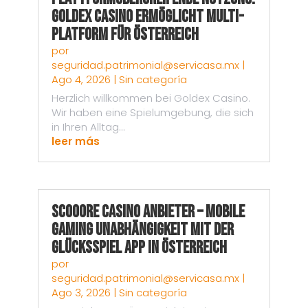
Goldex Casino ermöglicht Multi-
Platform für Österreich
por
seguridad.patrimonial@servicasa.mx
|
Ago 4, 2026
|
Sin categoría
Herzlich willkommen bei Goldex Casino.
Wir haben eine Spielumgebung, die sich
in Ihren Alltag...
leer más
Scooore Casino Anbieter – Mobile
Gaming Unabhängigkeit mit der
Glücksspiel App in Österreich
por
seguridad.patrimonial@servicasa.mx
|
Ago 3, 2026
|
Sin categoría