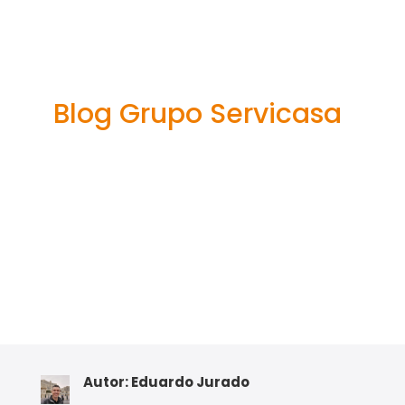
analyysi
suomalaisille
pelaajille
Blog Grupo Servicasa
Autor: Eduardo Jurado