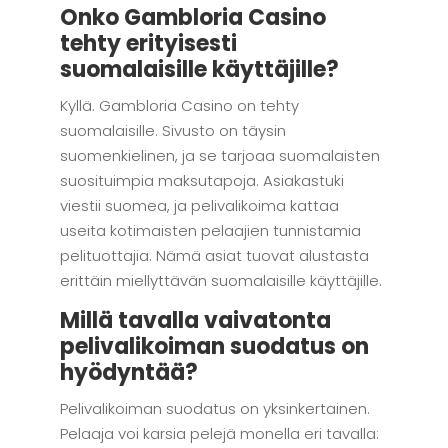
Onko Gambloria Casino
tehty erityisesti
suomalaisille käyttäjille?
Kyllä. Gambloria Casino on tehty
suomalaisille. Sivusto on täysin
suomenkielinen, ja se tarjoaa suomalaisten
suosituimpia maksutapoja. Asiakastuki
viestii suomea, ja pelivalikoima kattaa
useita kotimaisten pelaajien tunnistamia
pelituottajia. Nämä asiat tuovat alustasta
erittäin miellyttävän suomalaisille käyttäjille.
Millä tavalla vaivatonta
pelivalikoiman suodatus on
hyödyntää?
Pelivalikoiman suodatus on yksinkertainen.
Pelaaja voi karsia pelejä monella eri tavalla: