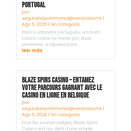
Portugal
por
seguridad.patrimonial@servicasa.mx
|
Ago 5, 2026
|
Sin categoría
Para o utilizador português, um bom
casino online se mede por duas
vertentes: a rapidez para...
leer más
Blaze Spins Casino – Entamez
votre parcours gagnant avec le
casino en ligne en Belgique
por
seguridad.patrimonial@servicasa.mx
|
Ago 5, 2026
|
Sin categoría
Pour les joueurs belges, Blaze Spins
Casino est au-delà d'une simple