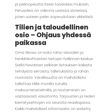
ja pelinopeutta itsesi toiveidesi mukaan.
Perusidea on vakiona useissa sloteissa,
joten uuteen peliin sopeudutaan vikkelästi.
Tilien ja taloudellinen
osio – Ohjaus yhdessä
paikassa
Oma tiliosio on koko raha-asioiden ja
henkilökohtaisten tietojen hallinnan keskus.
Siellä havaitset selkeän listauksen kaikista
tehdyistä siirroista, talletuksista ja rahan
nostoista. Varallisuutta on mahdollista
tallettaa tilille monilla tutuilla
maksumenetelmillä, ja nostaminen on
vastaavasti vaivatonta. Tarjousten ja niiden
kierrätysehtojen voi seurata reaaliajassa.
Kaikki mahdolliset informaatio on esitetty