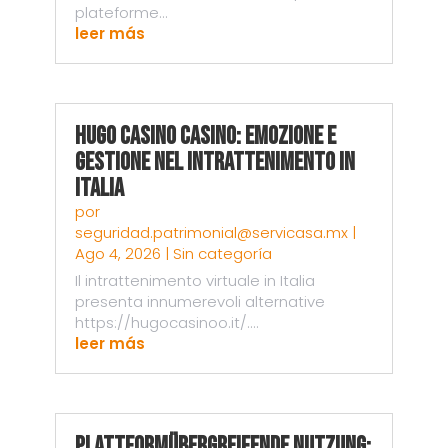
plateforme...
leer más
Hugo Casino Casino: Emozione e
Gestione nel Intrattenimento in
Italia
por
seguridad.patrimonial@servicasa.mx
|
Ago 4, 2026
|
Sin categoría
Il intrattenimento virtuale in Italia
presenta innumerevoli alternative
https://hugocasinoo.it/....
leer más
Plattformübergreifende Nutzung: