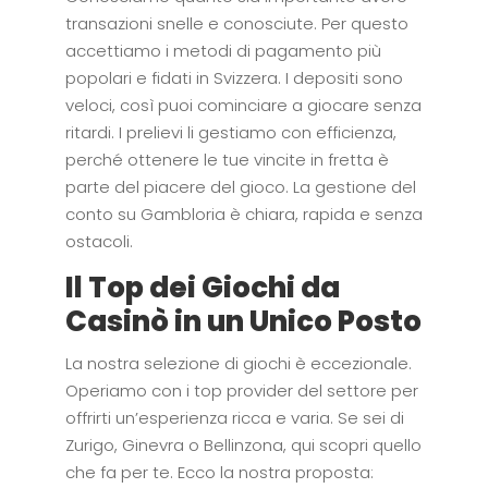
transazioni snelle e conosciute. Per questo
accettiamo i metodi di pagamento più
popolari e fidati in Svizzera. I depositi sono
veloci, così puoi cominciare a giocare senza
ritardi. I prelievi li gestiamo con efficienza,
perché ottenere le tue vincite in fretta è
parte del piacere del gioco. La gestione del
conto su Gambloria è chiara, rapida e senza
ostacoli.
Il Top dei Giochi da
Casinò in un Unico Posto
La nostra selezione di giochi è eccezionale.
Operiamo con i top provider del settore per
offrirti un’esperienza ricca e varia. Se sei di
Zurigo, Ginevra o Bellinzona, qui scopri quello
che fa per te. Ecco la nostra proposta: