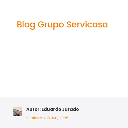
Numero Uno per
Utenti Svizzeri
Blog Grupo Servicasa
Autor: Eduardo Jurado
Publicado: 15 Jun, 2026