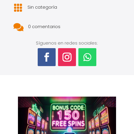

Sin categoría

0 comentarios
Síguenos en redes sociales: