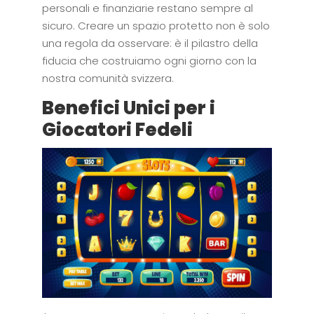
personali e finanziarie restano sempre al
sicuro. Creare un spazio protetto non è solo
una regola da osservare: è il pilastro della
fiducia che costruiamo ogni giorno con la
nostra comunità svizzera.
Benefici Unici per i
Giocatori Fedeli