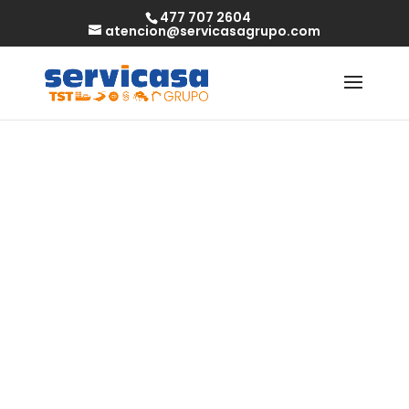
477 707 2604
atencion@servicasagrupo.com
Gambloria
Casino: la
Piattaforma