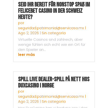
Seid ihr bereit für nonstop Spaß im
Felicebet Casino in der Schweiz
heute?
por
seguridad.patrimonial@servicasa.mx
|
Ago 2, 2026
|
Sin categoría
Virtuelle Casinos sind zahlreich, aber
wenige fühlen sich echt wie ein Ort für
den Spieler an...
leer más
Spill live dealer-spill på nett hos
DuxCasino i Norge
por
seguridad.patrimonial@servicasa.mx
|
Ago 2, 2026
|
Sin categoría
Hos DuxCasino kan vi fordype oss i den