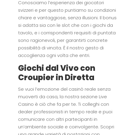
Conosciamo l’esperienza dei giocatori
svizzeri e per questo puntiamo su condizioni
chiare e vantaggiose, senza illusioni. Il bonus
si adatta sia con le slot che con i giochi da
tavolo, e i corrispondenti requisiti di puntata
sono ragionevoli, per garantirti concrete
possibilità di vincita. È il nostro gesto di
accoglienza ogni volta che entri.
Giochi dal Vivo con
Croupier in Diretta
Se vuoi l’emozione del casinò reale senza
muoverti da casa, la nostra sezione Live
Casino è ciò che fa per te. Ti colleghi con
dealer professionisti in tempo reale e puoi
comunicare con altri partecipanti in
un’ambiente sociale e coinvolgente. Scopri
una grande varietà di postazioni con