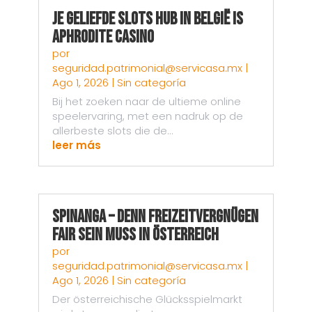
Je Geliefde Slots Hub in België is
Aphrodite Casino
por
seguridad.patrimonial@servicasa.mx
|
Ago 1, 2026
|
Sin categoría
Bij het zoeken naar de ultieme online
speelervaring, met een nadruk op de
allerbeste slots die de...
leer más
Spinanga – Denn Freizeitvergnügen
fair sein muss in Österreich
por
seguridad.patrimonial@servicasa.mx
|
Ago 1, 2026
|
Sin categoría
Der österreichische Glücksspielmarkt