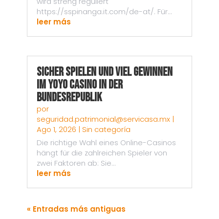
wird streng reguliert
https://sspinanga.it.com/de-at/. Für...
leer más
Sicher spielen und viel gewinnen
im Yoyo Casino in der
Bundesrepublik
por
seguridad.patrimonial@servicasa.mx
|
Ago 1, 2026
|
Sin categoría
Die richtige Wahl eines Online-Casinos
hängt für die zahlreichen Spieler von
zwei Faktoren ab: Sie...
leer más
« Entradas más antiguas