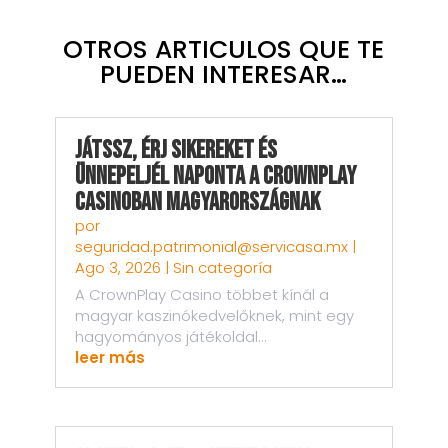
OTROS ARTICULOS QUE TE
PUEDEN INTERESAR…
Játssz, Érj sikereket és
Ünnepeljél Naponta a CrownPlay
Casinoban Magyarországnak
por
seguridad.patrimonial@servicasa.mx
|
Ago 3, 2026
|
Sin categoría
A CrownPlay Casino többet kínál a
magyar kaszinókedvelőknek, mint egy
hagyományos játékoldal...
leer más