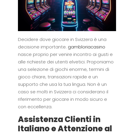
Decidere dove giocare in Svizzera è una
decisione importante.
gambloriacasino
nasce proprio per venire incontro ai gusti e
alle richieste dei utenti elvetici. Proponiamo
una selezione di giochi enorme, termini di
gioco chiare, transazioni rapide e un
supporto che usa la tua lingua. Non è un
caso se molti in Svizzera ci considerano il
riferimento per giocare in modo sicuro e
con eccellenza.
Assistenza Clienti in
Italiano e Attenzione al