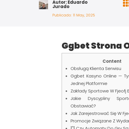
Autor: Eduardo
Jurado
Publicado: 11 May, 2025
Ggbet Strona 
Content
Obsługą Klienta Serwisu
Ggbet Kasyno Online — Ty
Jednej Platformie
Zakłady Sportowe W Fjeofj 
Jakie Dyscypliny Spo
Obstawiać?
Jak Zarejestrować Się W Fje
Promocje Związane Z Wyda
💥 Czy Automaty Do Gry Są