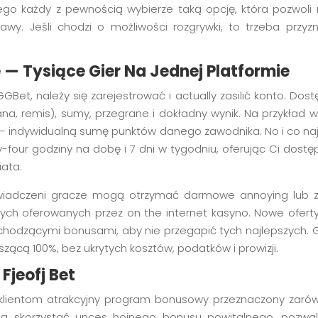
go każdy z pewnością wybierze taką opcję, która pozwoli
awy. Jeśli chodzi o możliwości rozgrywki, to trzeba przy
— Tysiące Gier Na Jednej Platformie
Bet, należy się zarejestrować i actually zasilić konto. Dost
a, remis), sumy, przegrane i dokładny wynik. Na przykład 
 – indywidualną sumę punktów danego zawodnika. No i co na
y-four godziny na dobę i 7 dni w tygodniu, oferując Ci dostę
iata.
świadczeni gracze mogą otrzymać darmowe annoying lub zw
h oferowanych przez on the internet kasyno. Nowe oferty po
chodzącymi bonusami, aby nie przegapić tych najlepszych. 
zącą 100%, bez ukrytych kosztów, podatków i prowizji.
Fjeofj Bet
lientom atrakcyjny program bonusowy przeznaczony zarówno
gą skorzystać unces hojnego bonusu powitalnego, pozwal