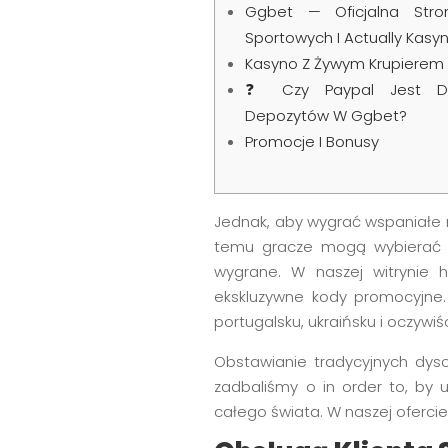
Ggbet — Oficjalna Stro
Sportowych I Actually Kasy
Kasyno Z Żywym Krupierem
❓ Czy Paypal Jest Do
Depozytów W Ggbet?
Promocje I Bonusy
Jednak, aby wygrać wspaniałe 
temu gracze mogą wybierać ni
wygrane. W naszej witrynie 
ekskluzywne kody promocyjne. 
portugalsku, ukraińsku i oczywiś
Obstawianie tradycyjnych dys
zadbaliśmy o in order to, by 
całego świata. W naszej ofercie 