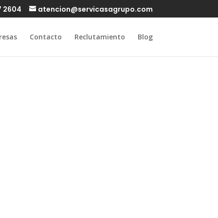
7 2604
atencion@servicasagrupo.com
resas
Contacto
Reclutamiento
Blog
stawca
ort I E-