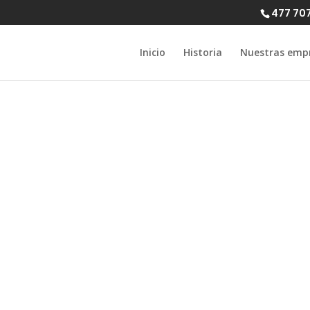
477 70
Inicio
Historia
Nuestras emp
 Najlepszy Do
 Online Mhh Sp
sport