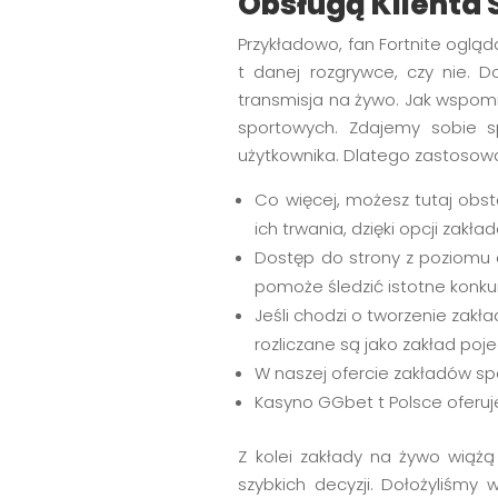
Obsługą Klienta 
Przykładowo, fan Fortnite oglą
t danej rozgrywce, czy nie. 
transmisja na żywo. Jak wspomn
sportowych. Zdajemy sobie s
użytkownika. Dlatego zastosowa
Co więcej, możesz tutaj obst
ich trwania, dzięki opcji zakł
Dostęp do strony z poziomu a
pomoże śledzić istotne konku
Jeśli chodzi o tworzenie za
rozliczane są jako zakład poje
W naszej ofercie zakładów spor
Kasyno GGbet t Polsce oferuj
Z kolei zakłady na żywo wiąż
szybkich decyzji. Dołożyliśmy