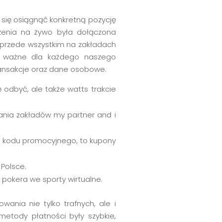
 się osiągnąć konkretną pozycję
rzenia na żywo była dołączona
ę przede wszystkim na zakładach
zo ważne dla każdego naszego
transakcje oraz dane osobowe.
 odbyć, ale także watts trakcie
iania zakładów my partner and i
o kodu promocyjnego, to kupony
 Polsce.
 pokera we sporty wirtualne.
nia nie tylko trafnych, ale i
metody płatności były szybkie,