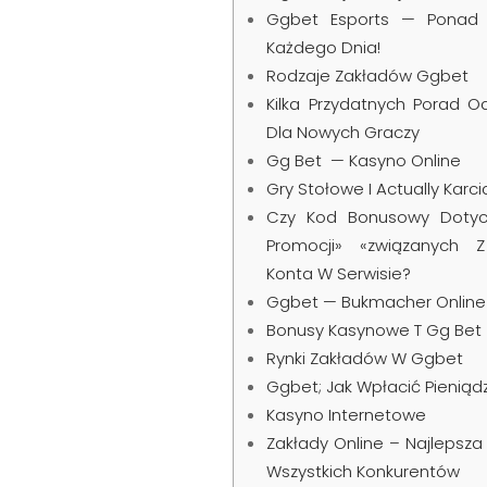
Ggbet Esports — Ponad
Każdego Dnia!
Rodzaje Zakładów Ggbet
Kilka Przydatnych Porad 
Dla Nowych Graczy
Gg Bet — Kasyno Online
Gry Stołowe I Actually Karc
Czy Kod Bonusowy Dotyc
Promocji» «związanych 
Konta W Serwisie?
Ggbet — Bukmacher Online
Bonusy Kasynowe T Gg Bet
Rynki Zakładów W Ggbet
Ggbet; Jak Wpłacić Pieniąd
Kasyno Internetowe
Zakłady Online – Najlepsza
Wszystkich Konkurentów