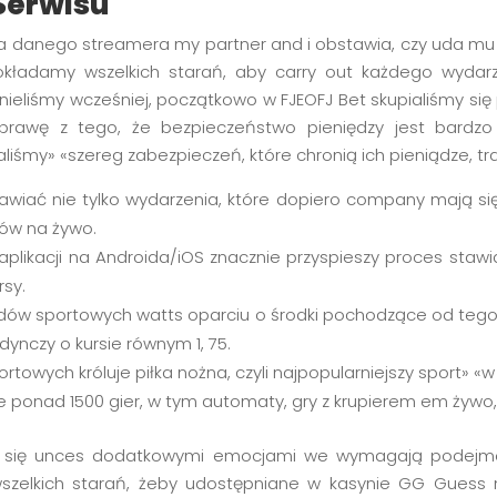
Serwisu
da danego streamera my partner and i obstawia, czy uda mu
Dokładamy wszelkich starań, aby carry out każdego wyda
ieliśmy wcześniej, początkowo w FJEOFJ Bet skupialiśmy si
prawę z tego, że bezpieczeństwo pieniędzy jest bard
liśmy» «szereg zabezpieczeń, które chronią ich pieniądze, 
awiać nie tylko wydarzenia, które dopiero company mają się
adów na żywo.
plikacji na Androida/iOS znacznie przyspieszy proces staw
rsy.
kładów sportowych watts oparciu o środki pochodzące od teg
dynczy o kursie równym 1, 75.
towych króluje piłka nożna, czyli najpopularniejszy sport» «w
e ponad 1500 gier, w tym automaty, gry z krupierem em żywo,
ą się unces dodatkowymi emocjami we wymagają podejmowa
 wszelkich starań, żeby udostępniane w kasynie GG Guess 