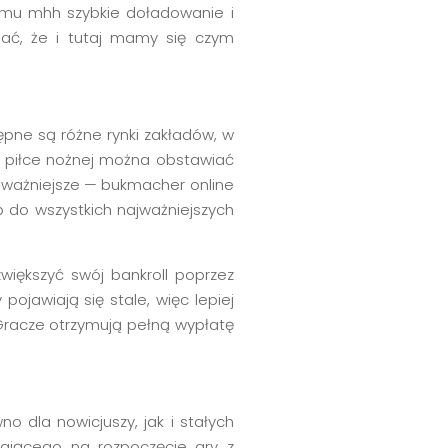
 mu mhh szybkie doładowanie i
znać, że i tutaj mamy się czym
ępne są różne rynki zakładów, w
w piłce nożnej można obstawiać
jważniejsze — bukmacher online
p do wszystkich najważniejszych
iększyć swój bankroll poprzez
jawiają się stale, więc lepiej
Gracze otrzymują pełną wypłatę
 dla nowicjuszy, jak i stałych
ającego na rozpoczęcie gry z