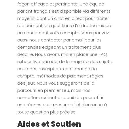
façon efficace et pertinente. Une équipe
parlant français est disponible via différents
moyens, dont un chat en direct pour traiter
rapidement les questions d’ordre technique
ou concernant votre compte. Vous pouvez
aussi nous contacter par email pour les
demandes exigeant un traitement plus
détaillé. Nous avons mis en place une FAQ
exhaustive qui aborde la majorité des sujets
courants : inscription, confirmation de
compte, méthodes de paiement, règles
des jeux. Nous vous suggérons de la
parcourir en premier lieu, mais nos
conseillers restent disponibles pour offrir
une réponse sur mesure et chaleureuse à
toute question plus précise.
Aides et Soutien