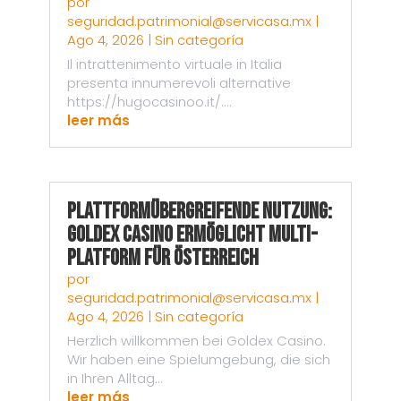
por
seguridad.patrimonial@servicasa.mx
|
Ago 4, 2026
|
Sin categoría
Il intrattenimento virtuale in Italia
presenta innumerevoli alternative
https://hugocasinoo.it/....
leer más
Plattformübergreifende Nutzung:
Goldex Casino ermöglicht Multi-
Platform für Österreich
por
seguridad.patrimonial@servicasa.mx
|
Ago 4, 2026
|
Sin categoría
Herzlich willkommen bei Goldex Casino.
Wir haben eine Spielumgebung, die sich
in Ihren Alltag...
leer más