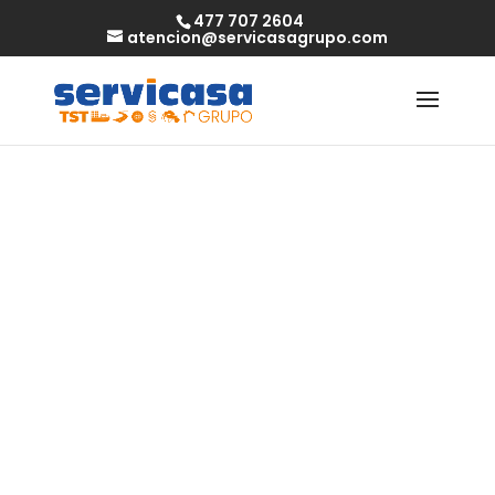
477 707 2604
atencion@servicasagrupo.com
Granawin
Casino –
L’Adrénaline, en