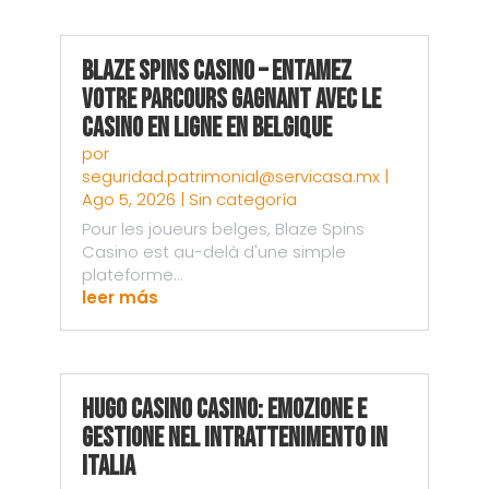
Blaze Spins Casino – Entamez
votre parcours gagnant avec le
casino en ligne en Belgique
por
seguridad.patrimonial@servicasa.mx
|
Ago 5, 2026
|
Sin categoría
Pour les joueurs belges, Blaze Spins
Casino est au-delà d'une simple
plateforme...
leer más
Hugo Casino Casino: Emozione e
Gestione nel Intrattenimento in
Italia