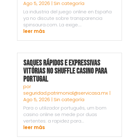
Ago 5, 2026
|
Sin categoría
La industria del juego online en España
ya no discute sobre transparencia
spinsaura.com. La exige....
leer más
Saques Rápidos e Expressivas
Vitórias no Shuffle Casino para
Portugal
por
seguridad.patrimonial@servicasa.mx
|
Ago 5, 2026
|
Sin categoría
Para o utilizador português, um bom
casino online se mede por duas
vertentes: a rapidez para...
leer más