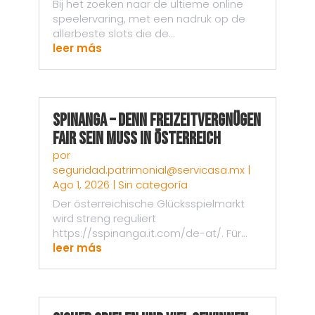
Bij het zoeken naar de ultieme online
speelervaring, met een nadruk op de
allerbeste slots die de...
leer más
Spinanga – Denn Freizeitvergnügen
fair sein muss in Österreich
por
seguridad.patrimonial@servicasa.mx
|
Ago 1, 2026
|
Sin categoría
Der österreichische Glücksspielmarkt
wird streng reguliert
https://sspinanga.it.com/de-at/. Für...
leer más