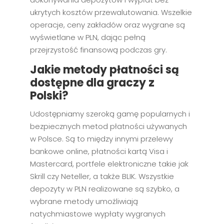
ukrytych kosztów przewalutowania. Wszelkie
operacje, ceny zakładów oraz wygrane są
wyświetlane w PLN, dając pełną
przejrzystość finansową podczas gry.
Jakie metody płatności są
dostępne dla graczy z
Polski?
Udostępniamy szeroką gamę popularnych i
bezpiecznych metod płatności używanych
w Polsce. Są to między innymi przelewy
bankowe online, płatności kartą Visa i
Mastercard, portfele elektroniczne takie jak
Skrill czy Neteller, a także BLIK. Wszystkie
depozyty w PLN realizowane są szybko, a
wybrane metody umożliwiają
natychmiastowe wypłaty wygranych