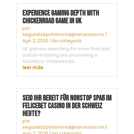
Experience Gaming Depth with
Chickenroad Game in UK
por
seguridad.patrimonial@servicasa.mx
|
Ago 2, 2026
|
Sin categoría
UK gamers searching for more than just
button-mashing are uncovering a
favorite in Chickenroad...
leer más
Seid ihr bereit für nonstop Spaß im
Felicebet Casino in der Schweiz
heute?
por
seguridad.patrimonial@servicasa.mx
|
Ago 2, 2026
|
Sin categoría