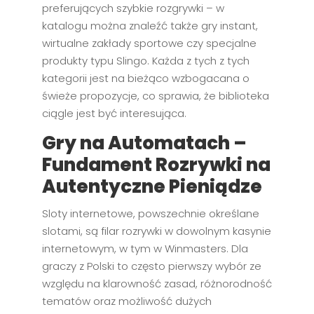
preferujących szybkie rozgrywki – w
katalogu można znaleźć także gry instant,
wirtualne zakłady sportowe czy specjalne
produkty typu Slingo. Każda z tych z tych
kategorii jest na bieżąco wzbogacana o
świeże propozycje, co sprawia, że biblioteka
ciągle jest być interesująca.
Gry na Automatach –
Fundament Rozrywki na
Autentyczne Pieniądze
Sloty internetowe, powszechnie określane
slotami, są filar rozrywki w dowolnym kasynie
internetowym, w tym w Winmasters. Dla
graczy z Polski to często pierwszy wybór ze
względu na klarowność zasad, różnorodność
tematów oraz możliwość dużych