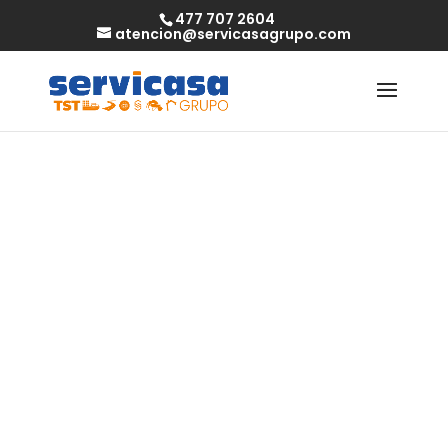
477 707 2604
atencion@servicasagrupo.com
Gry na Realne
Pieniądze
Nieskomplikowane