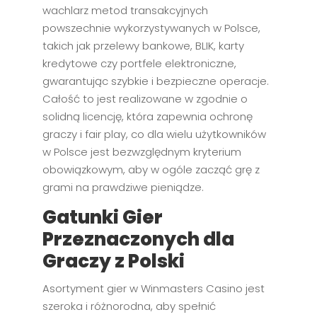
wachlarz metod transakcyjnych
powszechnie wykorzystywanych w Polsce,
takich jak przelewy bankowe, BLIK, karty
kredytowe czy portfele elektroniczne,
gwarantując szybkie i bezpieczne operacje.
Całość to jest realizowane w zgodnie o
solidną licencję, która zapewnia ochronę
graczy i fair play, co dla wielu użytkowników
w Polsce jest bezwzględnym kryterium
obowiązkowym, aby w ogóle zacząć grę z
grami na prawdziwe pieniądze.
Gatunki Gier
Przeznaczonych dla
Graczy z Polski
Asortyment gier w Winmasters Casino jest
szeroka i różnorodna, aby spełnić