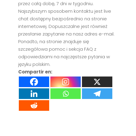
przez całą dobę, 7 dni w tygodniu.
Najszybszym sposobem kontaktu jest live
chat dostępny bezpośrednio na stronie
internetowej. Dopuszczalne jest również
przesłanie zapytanie na nasz adres e-mail.
Ponadto, na stronie znajduje się
szczegółowa pomoc i sekcja FAQ z
odpowiedziami na najczęstsze pytania w
języku polskim.
Compartir en: