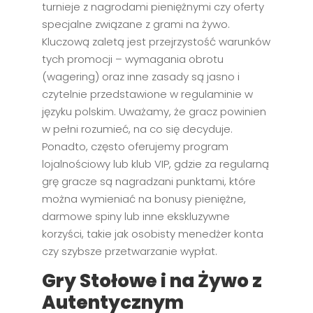
turnieje z nagrodami pieniężnymi czy oferty
specjalne związane z grami na żywo.
Kluczową zaletą jest przejrzystość warunków
tych promocji – wymagania obrotu
(wagering) oraz inne zasady są jasno i
czytelnie przedstawione w regulaminie w
języku polskim. Uważamy, że gracz powinien
w pełni rozumieć, na co się decyduje.
Ponadto, często oferujemy program
lojalnościowy lub klub VIP, gdzie za regularną
grę gracze są nagradzani punktami, które
można wymieniać na bonusy pieniężne,
darmowe spiny lub inne ekskluzywne
korzyści, takie jak osobisty menedżer konta
czy szybsze przetwarzanie wypłat.
Gry Stołowe i na Żywo z
Autentycznym