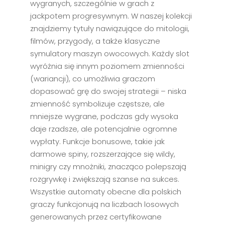
wygranych, szczególnie w grach z
jackpotem progresywnym. W naszej kolekcji
znajdziemy tytuły nawiązujące do mitologii,
filmów, przygody, a także klasyczne
symulatory maszyn owocowych. Każdy slot
wyróżnia się innym poziomem zmienności
(wariancji), co umożliwia graczom
dopasować grę do swojej strategii – niska
zmienność symbolizuje częstsze, ale
mniejsze wygrane, podczas gdy wysoka
daje rzadsze, ale potencjalnie ogromne
wypłaty. Funkcje bonusowe, takie jak
darmowe spiny, rozszerzające się wildy,
minigry czy mnożniki, znacząco polepszają
rozgrywkę i zwiększają szanse na sukces.
Wszystkie automaty obecne dla polskich
graczy funkcjonują na liczbach losowych
generowanych przez certyfikowane