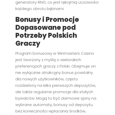
generatory RNG, co jest rękojmią uczciwości
każdego obrotu bębnami.
Bonusy i Promocje
Dopasowane pod
Potrzeby Polskich
Graczy
Program bonusowy w Winmasters Casino
jest tworzony z myślą o wielorakich
preferencjach graczy z Polski. Obejmuje on
nie wyłącznie atrakcyjny bonus powitalny
dla nowych użytkowników, często
rozdzielony na kilka pierwszych depozytów,
ale także regularne promocje dla stałych
bywalców. Mogą to być darmowe spiny na
wybrane automaty, bonusy od depozytu
bez konieczności wpłacania środków,