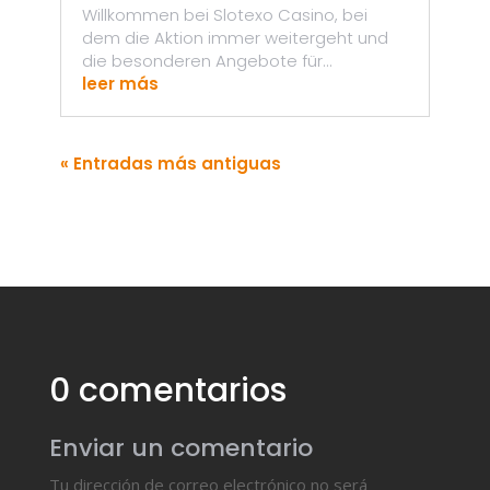
Willkommen bei Slotexo Casino, bei
dem die Aktion immer weitergeht und
die besonderen Angebote für...
leer más
« Entradas más antiguas
0 comentarios
Enviar un comentario
Tu dirección de correo electrónico no será