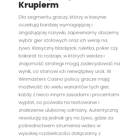
Krupierm
Dla segmentu graczy, którzy w kasynie
oczekują bardziej wymagającej i
angażującej rozrywki, zapewniamy obszerny
wybór gier stołowych oraz ich wersji na
żywo. Klasyczny blackjack, ruletka, poker czy
bakarat to rodzaje, w których wiedza i
znajomość strategii mogą zadecydować na
wynik, co stanowi ich niewątpliwy urok. W
Winmasters Casino polscy gracze mają
możliwość do wielu wariantów tych gier,
każdy z nieco innymi zasadami i procentami
wypłat, co pozwala na testowanie i
znalezienie ulubionej odmiany. Autentyczną
rewolucją są jednak gry na żywo, gdzie za
pośrednictwem strumienia wideo w
wysokiej rozdzielczości dołączamy z