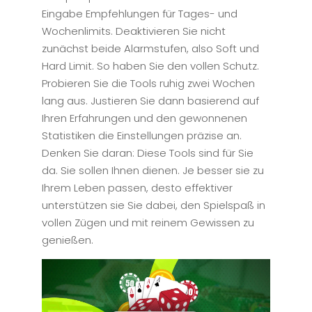
Eingabe Empfehlungen für Tages- und
Wochenlimits. Deaktivieren Sie nicht
zunächst beide Alarmstufen, also Soft und
Hard Limit. So haben Sie den vollen Schutz.
Probieren Sie die Tools ruhig zwei Wochen
lang aus. Justieren Sie dann basierend auf
Ihren Erfahrungen und den gewonnenen
Statistiken die Einstellungen präzise an.
Denken Sie daran: Diese Tools sind für Sie
da. Sie sollen Ihnen dienen. Je besser sie zu
Ihrem Leben passen, desto effektiver
unterstützen sie Sie dabei, den Spielspaß in
vollen Zügen und mit reinem Gewissen zu
genießen.