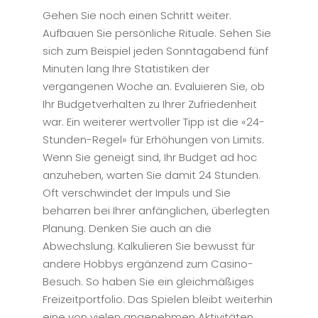
Gehen Sie noch einen Schritt weiter.
Aufbauen Sie persönliche Rituale. Sehen Sie
sich zum Beispiel jeden Sonntagabend fünf
Minuten lang Ihre Statistiken der
vergangenen Woche an. Evaluieren Sie, ob
Ihr Budgetverhalten zu Ihrer Zufriedenheit
war. Ein weiterer wertvoller Tipp ist die «24-
Stunden-Regel» für Erhöhungen von Limits.
Wenn Sie geneigt sind, Ihr Budget ad hoc
anzuheben, warten Sie damit 24 Stunden.
Oft verschwindet der Impuls und Sie
beharren bei Ihrer anfänglichen, überlegten
Planung. Denken Sie auch an die
Abwechslung. Kalkulieren Sie bewusst für
andere Hobbys ergänzend zum Casino-
Besuch. So haben Sie ein gleichmäßiges
Freizeitportfolio. Das Spielen bleibt weiterhin
eine von vielen angenehmen Aktivitäten