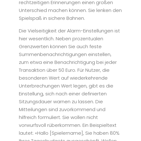
rechtzeitigen Erinnerungen einen großen
Unterschied machen können. Sie lenken den
Spielspaß in sichere Bahnen.
Die Vielseitigkeit der Alarm-Einstellungen ist
hier wesentlich. Neben prozentualen
Grenzwerten können Sie auch feste
Summenbenachrichtigungen einstellen,
zum etwa eine Benachrichtigung bei jeder
Transaktion über 50 Euro. Für Nutzer, die
besonderen Wert auf wiederkehrende
Unterbrechungen Wert legen, gibt es die
Einstellung, sich nach einer definierten
Sitzungsdauer warnen zu lassen. Die
Mitteilungen sind zuvorkommend und
hilfreich formuliert. Sie wollen nicht
vorwurfsvoll rüberkommen. Ein Beispieltext
lautet: «Hallo [Spielername], Sie haben 80%
Ihres Tagesbudgets ausgeschöpft. Wollen