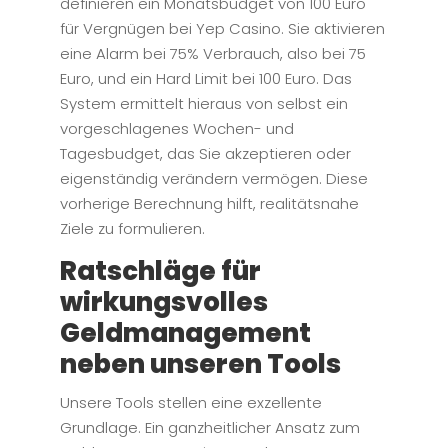
definieren ein Monatsbudget von 100 Euro
für Vergnügen bei Yep Casino. Sie aktivieren
eine Alarm bei 75% Verbrauch, also bei 75
Euro, und ein Hard Limit bei 100 Euro. Das
System ermittelt hieraus von selbst ein
vorgeschlagenes Wochen- und
Tagesbudget, das Sie akzeptieren oder
eigenständig verändern vermögen. Diese
vorherige Berechnung hilft, realitätsnahe
Ziele zu formulieren.
Ratschläge für
wirkungsvolles
Geldmanagement
neben unseren Tools
Unsere Tools stellen eine exzellente
Grundlage. Ein ganzheitlicher Ansatz zum