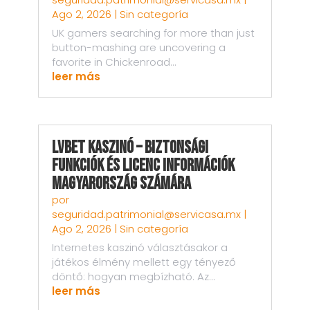
Ago 2, 2026
|
Sin categoría
UK gamers searching for more than just
button-mashing are uncovering a
favorite in Chickenroad...
leer más
LVBet kaszinó – Biztonsági
funkciók és licenc információk
Magyarország számára
por
seguridad.patrimonial@servicasa.mx
|
Ago 2, 2026
|
Sin categoría
Internetes kaszinó választásakor a
játékos élmény mellett egy tényező
döntő: hogyan megbízható. Az...
leer más