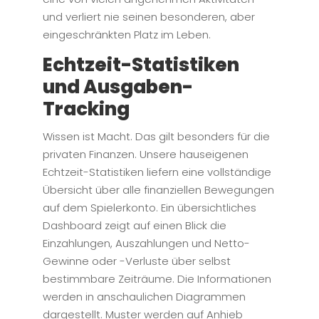
und verliert nie seinen besonderen, aber
eingeschränkten Platz im Leben.
Echtzeit-Statistiken
und Ausgaben-
Tracking
Wissen ist Macht. Das gilt besonders für die
privaten Finanzen. Unsere hauseigenen
Echtzeit-Statistiken liefern eine vollständige
Übersicht über alle finanziellen Bewegungen
auf dem Spielerkonto. Ein übersichtliches
Dashboard zeigt auf einen Blick die
Einzahlungen, Auszahlungen und Netto-
Gewinne oder -Verluste über selbst
bestimmbare Zeiträume. Die Informationen
werden in anschaulichen Diagrammen
dargestellt. Muster werden auf Anhieb