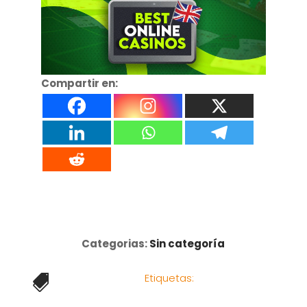
Compartir en:
Categorias:
Sin categoría
Etiquetas:
