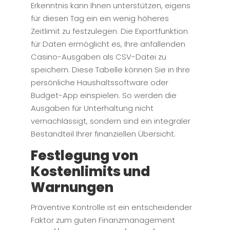
Erkenntnis kann Ihnen unterstützen, eigens
für diesen Tag ein ein wenig höheres
Zeitlimit zu festzulegen. Die Exportfunktion
für Daten ermöglicht es, Ihre anfallenden
Casino-Ausgaben als CSV-Datei zu
speichern. Diese Tabelle können Sie in Ihre
persönliche Haushaltssoftware oder
Budget-App einspielen. So werden die
Ausgaben für Unterhaltung nicht
vernachlässigt, sondern sind ein integraler
Bestandteil Ihrer finanziellen Übersicht.
Festlegung von
Kostenlimits und
Warnungen
Präventive Kontrolle ist ein entscheidender
Faktor zum guten Finanzmanagement