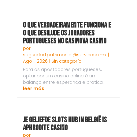
O Que Verdadeiramente Funciona e
o Que Desilude os Jogadores
Portugueses no Casinova Casino
por
seguridad.patrimonial@servicasa.mx
|
Ago 1, 2026
|
Sin categoría
Para os apostadores portugueses,
optar por um casino online é um
balanço entre esperança e prática...
leer más
Je Geliefde Slots Hub in België is
Aphrodite Casino
por