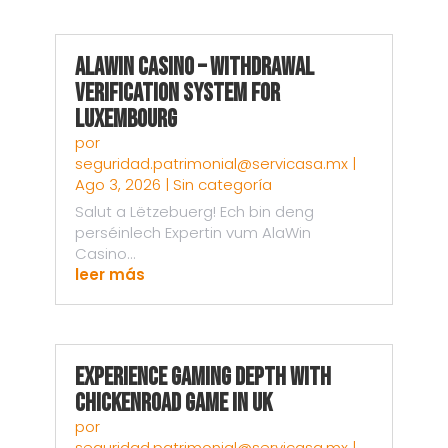
AlaWin Casino – Withdrawal
Verification System for
Luxembourg
por
seguridad.patrimonial@servicasa.mx
|
Ago 3, 2026
|
Sin categoría
Salut a Lëtzebuerg! Ech bin deng
perséinlech Expertin vum AlaWin
Casino...
leer más
Experience Gaming Depth with
Chickenroad Game in UK
por
seguridad.patrimonial@servicasa.mx
|