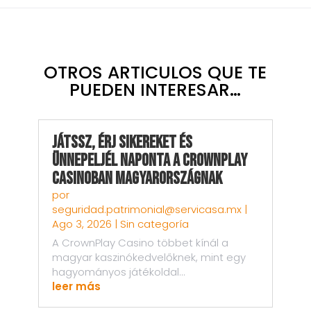
OTROS ARTICULOS QUE TE
PUEDEN INTERESAR…
Játssz, Érj sikereket és
Ünnepeljél Naponta a CrownPlay
Casinoban Magyarországnak
por
seguridad.patrimonial@servicasa.mx
|
Ago 3, 2026
|
Sin categoría
A CrownPlay Casino többet kínál a
magyar kaszinókedvelőknek, mint egy
hagyományos játékoldal...
leer más