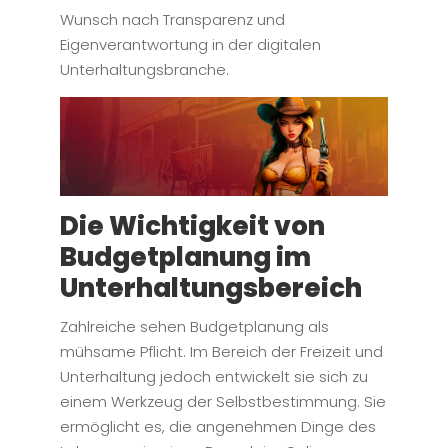
Wunsch nach Transparenz und
Eigenverantwortung in der digitalen
Unterhaltungsbranche.
Die Wichtigkeit von
Budgetplanung im
Unterhaltungsbereich
Zahlreiche sehen Budgetplanung als
mühsame Pflicht. Im Bereich der Freizeit und
Unterhaltung jedoch entwickelt sie sich zu
einem Werkzeug der Selbstbestimmung. Sie
ermöglicht es, die angenehmen Dinge des