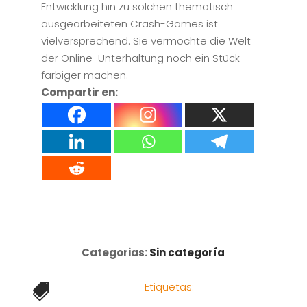
Entwicklung hin zu solchen thematisch
ausgearbeiteten Crash-Games ist
vielversprechend. Sie vermöchte die Welt
der Online-Unterhaltung noch ein Stück
farbiger machen.
Compartir en:
Categorias:
Sin categoría
Etiquetas:
