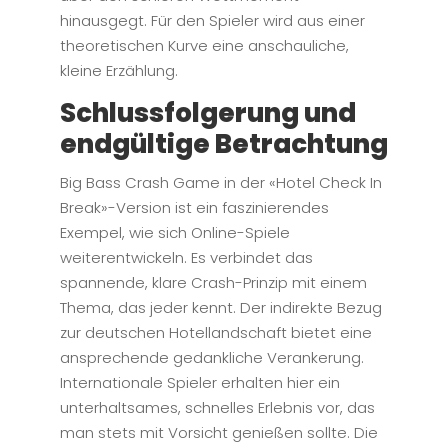
hinausgegt. Für den Spieler wird aus einer
theoretischen Kurve eine anschauliche,
kleine Erzählung.
Schlussfolgerung und
endgültige Betrachtung
Big Bass Crash Game in der «Hotel Check In
Break»-Version ist ein faszinierendes
Exempel, wie sich Online-Spiele
weiterentwickeln. Es verbindet das
spannende, klare Crash-Prinzip mit einem
Thema, das jeder kennt. Der indirekte Bezug
zur deutschen Hotellandschaft bietet eine
ansprechende gedankliche Verankerung.
Internationale Spieler erhalten hier ein
unterhaltsames, schnelles Erlebnis vor, das
man stets mit Vorsicht genießen sollte. Die