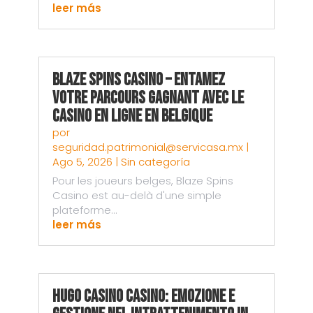
leer más
Blaze Spins Casino – Entamez
votre parcours gagnant avec le
casino en ligne en Belgique
por
seguridad.patrimonial@servicasa.mx
|
Ago 5, 2026
|
Sin categoría
Pour les joueurs belges, Blaze Spins
Casino est au-delà d'une simple
plateforme...
leer más
Hugo Casino Casino: Emozione e