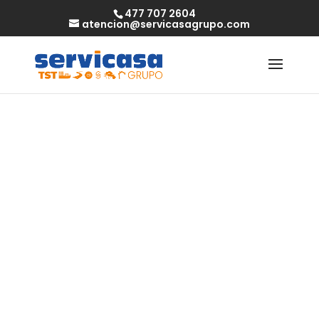
477 707 2604
atencion@servicasagrupo.com
Hotel Check In
Unterbrechung
Big Bass Crash