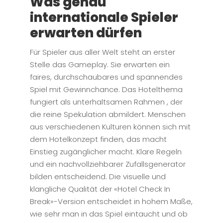
Was genau
internationale Spieler
erwarten dürfen
Für Spieler aus aller Welt steht an erster
Stelle das Gameplay. Sie erwarten ein
faires, durchschaubares und spannendes
Spiel mit Gewinnchance. Das Hotelthema
fungiert als unterhaltsamen Rahmen , der
die reine Spekulation abmildert. Menschen
aus verschiedenen Kulturen können sich mit
dem Hotelkonzept finden, das macht
Einstieg zugänglicher macht. Klare Regeln
und ein nachvollziehbarer Zufallsgenerator
bilden entscheidend. Die visuelle und
klangliche Qualität der «Hotel Check In
Break»-Version entscheidet in hohem Maße,
wie sehr man in das Spiel eintaucht und ob