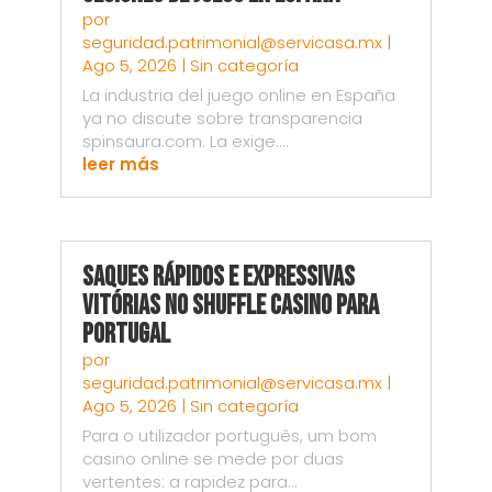
por
seguridad.patrimonial@servicasa.mx
|
Ago 5, 2026
|
Sin categoría
La industria del juego online en España
ya no discute sobre transparencia
spinsaura.com. La exige....
leer más
Saques Rápidos e Expressivas
Vitórias no Shuffle Casino para
Portugal
por
seguridad.patrimonial@servicasa.mx
|
Ago 5, 2026
|
Sin categoría
Para o utilizador português, um bom
casino online se mede por duas
vertentes: a rapidez para...