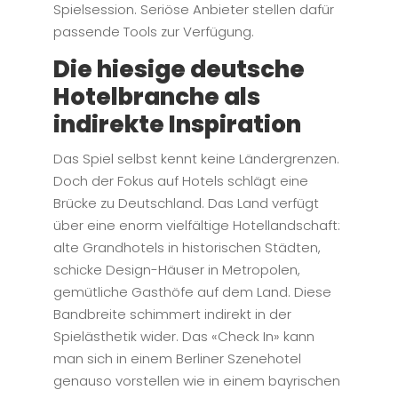
Spielsession. Seriöse Anbieter stellen dafür
passende Tools zur Verfügung.
Die hiesige deutsche
Hotelbranche als
indirekte Inspiration
Das Spiel selbst kennt keine Ländergrenzen.
Doch der Fokus auf Hotels schlägt eine
Brücke zu Deutschland. Das Land verfügt
über eine enorm vielfältige Hotellandschaft:
alte Grandhotels in historischen Städten,
schicke Design-Häuser in Metropolen,
gemütliche Gasthöfe auf dem Land. Diese
Bandbreite schimmert indirekt in der
Spielästhetik wider. Das «Check In» kann
man sich in einem Berliner Szenehotel
genauso vorstellen wie in einem bayrischen