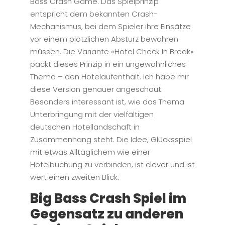
Bass Crash Game. Das Spielprinzip
entspricht dem bekannten Crash-
Mechanismus, bei dem Spieler ihre Einsätze
vor einem plötzlichen Absturz bewahren
müssen. Die Variante «Hotel Check In Break»
packt dieses Prinzip in ein ungewöhnliches
Thema – den Hotelaufenthalt. Ich habe mir
diese Version genauer angeschaut.
Besonders interessant ist, wie das Thema
Unterbringung mit der vielfältigen
deutschen Hotellandschaft in
Zusammenhang steht. Die Idee, Glücksspiel
mit etwas Alltäglichem wie einer
Hotelbuchung zu verbinden, ist clever und ist
wert einen zweiten Blick.
Big Bass Crash Spiel im
Gegensatz zu anderen