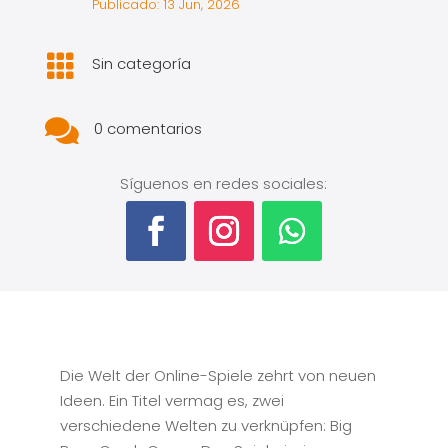
Publicado: 13 Jun, 2026

Sin categoría

0 comentarios
Síguenos en redes sociales:
Die Welt der Online-Spiele zehrt von neuen
Ideen. Ein Titel vermag es, zwei
verschiedene Welten zu verknüpfen: Big