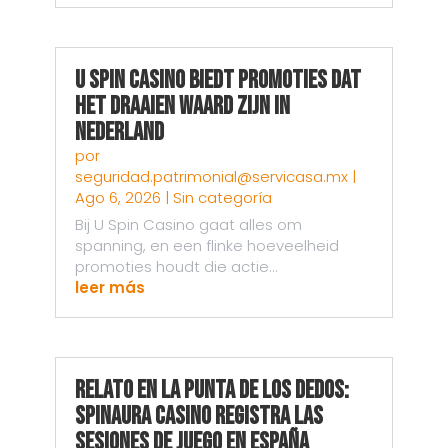
U Spin Casino Biedt Promoties Dat
Het Draaien Waard Zijn in
Nederland
por
seguridad.patrimonial@servicasa.mx
|
Ago 6, 2026
|
Sin categoría
Bij U Spin Casino gaat alles om
spanning, en een flinke hoeveelheid
promoties houdt die actie...
leer más
Relato en la punta de los dedos:
Spinaura Casino registra las
sesiones de juego en España