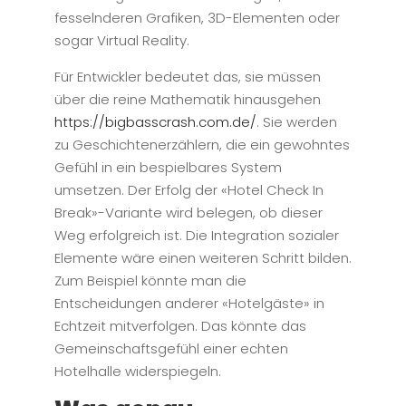
fesselnderen Grafiken, 3D-Elementen oder
sogar Virtual Reality.
Für Entwickler bedeutet das, sie müssen
über die reine Mathematik hinausgehen
https://bigbasscrash.com.de/
. Sie werden
zu Geschichtenerzählern, die ein gewohntes
Gefühl in ein bespielbares System
umsetzen. Der Erfolg der «Hotel Check In
Break»-Variante wird belegen, ob dieser
Weg erfolgreich ist. Die Integration sozialer
Elemente wäre einen weiteren Schritt bilden.
Zum Beispiel könnte man die
Entscheidungen anderer «Hotelgäste» in
Echtzeit mitverfolgen. Das könnte das
Gemeinschaftsgefühl einer echten
Hotelhalle widerspiegeln.